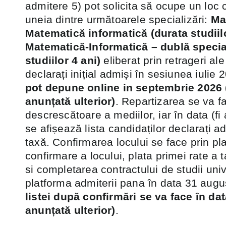
admitere 5) pot solicita să ocupe un loc 
uneia dintre următoarele specializări:
Ma
Matematică informatică (durata studiilo
Matematică-Informatică – dublă specia
studiilor 4 ani)
eliberat prin retrageri ale
declarați inițial admiși în sesiunea iulie
pot depune online in septembrie 2026 (
anunțată ulterior)
. Repartizarea se va f
descrescătoare a mediilor, iar în data (fi 
se afișează lista candidaților declarați a
taxă. Confirmarea locului se face prin pl
confirmare a locului, plata primei rate a 
si completarea contractului de studii univ
platforma admiterii pana în data 31 aug
listei după confirmări se va face ȋn dat
anunțată ulterior)
.