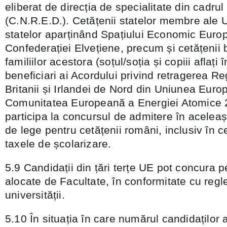
eliberat de direcția de specialitate din cadrul
(C.N.R.E.D.). Cetățenii statelor membre ale 
statelor aparținând Spațiului Economic Europ
Confederației Elvețiene, precum și cetățenii b
familiilor acestora (soțul/soția și copiii aflați 
beneficiari ai Acordului privind retragerea Reg
Britanii și Irlandei de Nord din Uniunea Euro
Comunitatea Europeană a Energiei Atomice 2
participa la concursul de admitere în aceleaș
de lege pentru cetățenii români, inclusiv în 
taxele de școlarizare.
5.9 Candidații din țări terțe UE pot concura p
alocate de Facultate, în conformitate cu regl
universității.
5.10 În situația în care numărul candidaților 