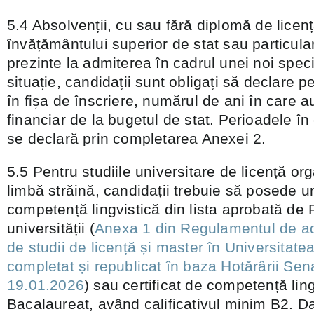
5.4 Absolvenții, cu sau fără diplomă de licen
învățământului superior de stat sau particula
prezinte la admiterea în cadrul unei noi speci
situație, candidații sunt obligați să declare 
în fișa de înscriere, numărul de ani în care au
financiar de la bugetul de stat. Perioadele în
se declară prin completarea Anexei 2.
5.5 Pentru studiile universitare de licență org
limbă străină, candidații trebuie să posede un
competență lingvistică din lista aprobată de 
universității (
Anexa 1 din Regulamentul de a
de studii de licență și master în Universitat
completat și republicat în baza Hotărârii Sena
19.01.2026
) sau certificat de competență ling
Bacalaureat, având calificativul minim B2. D