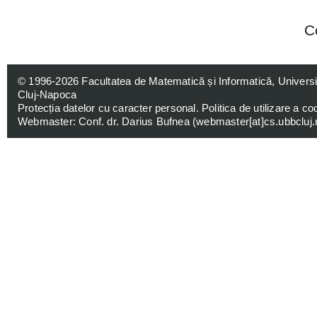
C
© 1996-2026
Facultatea de Matematică și Informatică, Univers
Cluj-Napoca
Protecția datelor cu caracter personal
.
Politica de utilizare a co
Webmaster: Conf. dr. Darius Bufnea (
webmaster[at]cs.ubbcluj.