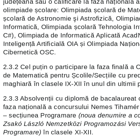
județeană sau o calificare la faza națională 
olimpiade școlare: Olimpiada școlară de Ma
școlară de Astronomie şi Astrofizică, Olimpi
Informatică, Olimpiada școlară Tehnologia In
C#), Olimpiada de Informatică Aplicată Acad
Inteligență Artificială OIA și Olimpiada Națio
Cibernetică OSC.
2.3.2 Cel puțin o participare la faza finală a
de Matematică pentru Școlile/Secțiile cu pre
maghiară în clasele IX-XII în unul din ultimii 
2.3.3 Absolvenții cu diplomă de bacalaureat c
faza națională a concursului Nemes Tihamér
– secțiunea Programare
(noua denumire a co
Zsakó László Nemzetközi Programozási Vers
Programare)
în clasele XI-XII.