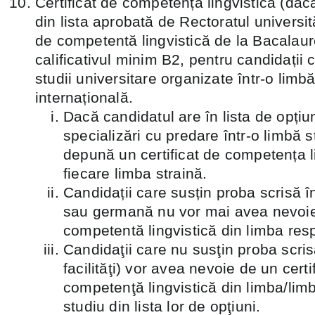
Certificat de competență lingvistică (dac
din lista aprobată de Rectoratul universită
de competentă lingvistică de la Bacalau
calificativul minim B2, pentru candidații
studii universitare organizate într-o limbă
internațională.
Dacă candidatul are în lista de opțiu
specializări cu predare într-o limbă s
depună un certificat de competența l
fiecare limba straină.
Candidații care susțin proba scrisă 
sau germană nu vor mai avea nevoie 
competentă lingvistică din limba res
Candidaţii care nu susţin proba scris
facilităţi) vor avea nevoie de un certi
competenţă lingvistică din limba/lim
studiu din lista lor de opţiuni.