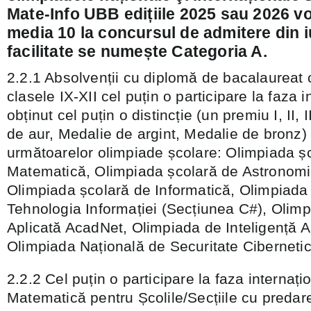
Mate-Info UBB edițiile 2025 sau 2026 v
media 10 la concursul de admitere din i
facilitate se numește Categoria A.
2.2.1 Absolvenții cu diplomă de bacalaureat c
clasele IX-XII cel puțin o participare la faza 
obținut cel puțin o distincție (un premiu I, II,
de aur, Medalie de argint, Medalie de bronz) 
următoarelor olimpiade școlare: Olimpiada ș
Matematică, Olimpiada școlară de Astronomie 
Olimpiada școlară de Informatică, Olimpiada
Tehnologia Informației (Secțiunea C#), Olimp
Aplicată AcadNet, Olimpiada de Inteligență Art
Olimpiada Națională de Securitate Ciberneti
2.2.2 Cel puțin o participare la faza internaț
Matematică pentru Școlile/Secțiile cu predar