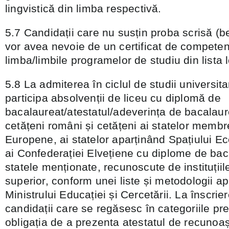
lingvistică din limba respectivă.
5.7 Candidații care nu susțin proba scrisă (ben
vor avea nevoie de un certificat de competenț
limba/limbile programelor de studiu din lista l
5.8 La admiterea în ciclul de studii universita
participa absolvenții de liceu cu diplomă de
bacalaureat/atestatul/adeverința de bacalau
cetățeni români și cetățeni ai statelor membr
Europene, ai statelor aparținând Spațiului 
ai Confederației Elvețiene cu diplome de bac
statele menționate, recunoscute de instituții
superior, conform unei liste și metodologii ap
Ministrului Educației și Cercetării. La înscrie
candidații care se regăsesc în categoriile p
obligația de a prezenta atestatul de recunoașt