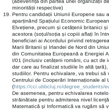
(adeverință din partea unei organizații d
minorității respective)
Pentru candidații Uniunii Europene sau ai
aparținând Spațiului Economic European 
Elvețiene, precum și cetățenii britanici și
acestora (soțul/soția și copiii aflați în înt
beneficiari ai Acordului privind retragere
Marii Britanii și Irlandei de Nord din Un
din Comunitatea Europeană a Energiei 
I/01 (inclusiv cetățeni români, cu act de
dar care au finalizat studiile în altă țară)
studiilor. Pentru echivalare, va trebui să
Centrului de Cooperări Internaționale al
(
https://cci.ubbcluj.ro/degree_students/
De asemenea, pentru echivalarea notelor
străinătate pentru admiterea nivel licenţ
Matematică şi Informatică va rugăm să v