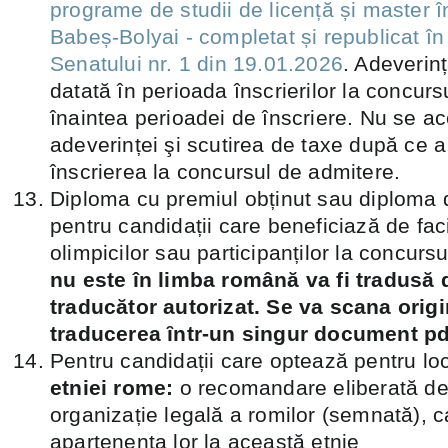
programe de studii de licență și master î
Babeș‐Bolyai ‐ completat și republicat în
Senatului nr. 1 din 19.01.2026
. Adeverinț
datată în perioada înscrierilor la concur
înaintea perioadei de înscriere. Nu se 
adeverinței şi scutirea de taxe după ce a 
înscrierea la concursul de admitere.
Diploma cu premiul obținut sau diploma d
pentru candidații care beneficiază de faci
olimpicilor sau participanților la concursu
nu este în limba română va fi tradusă 
traducător autorizat. Se va scana origi
traducerea ȋntr-un singur document pd
Pentru candidații care optează pentru loc
etniei rome:
o recomandare eliberată de
organizație legală a romilor (semnată), c
apartenența lor la această etnie