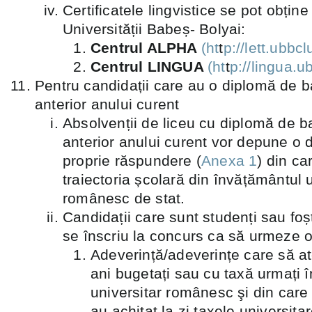
Certificatele lingvistice se pot obține
Universității Babeș- Bolyai:
Centrul ALPHA
(ht
t
p://lett.ubbcl
Centrul LINGUA
(ht
t
p://lingua.ub
Pentru candidații care au o diplomă de b
anterior anului curent
Absolvenții de liceu cu diplomă de b
anterior anului curent vor depune o 
proprie răspundere (
Anexa 1
) din ca
traiectoria școlară din învățământul u
românesc de stat.
Candidații care sunt studenți sau foșt
se înscriu la concurs ca să urmeze o
Adeverință/adeverințe care să a
ani bugetați sau cu taxă urmați î
universitar românesc şi din care 
au achitat la zi taxele universita