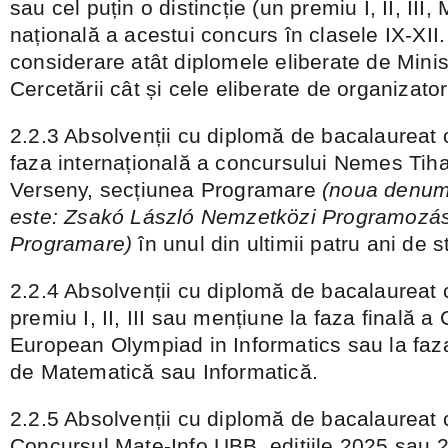
sau cel puțin o distincție (un premiu I, II, III,
națională a acestui concurs în clasele IX-XII.
considerare atât diplomele eliberate de Minis
Cercetării cât și cele eliberate de organizator
2.2.3 Absolvenții cu diplomă de bacalaureat c
faza internațională a concursului Nemes Tih
Verseny, secțiunea Programare
(noua denumi
este: Zsakó László Nemzetközi Programozás
Programare)
în unul din ultimii patru ani de s
2.2.4 Absolvenții cu diplomă de bacalaureat 
premiu I, II, III sau mențiune la faza finală a
European Olympiad in Informatics sau la faza
de Matematică sau Informatică.
2.2.5 Absolvenții cu diplomă de bacalaureat c
Concursul Mate-Info UBB, edițiile 2025 sau 2