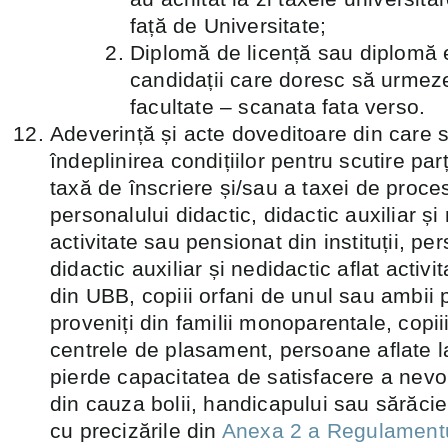
față de Universitate;
Diplomă de licență sau diplomă 
candidații care doresc să urmez
facultate – scanata fata verso.
Adeverință și acte doveditoare din care s
îndeplinirea condițiilor pentru scutire par
taxă de înscriere și/sau a taxei de proces
personalului didactic, didactic auxiliar și
activitate sau pensionat din instituții, per
didactic auxiliar și nedidactic aflat activ
din UBB, copiii orfani de unul sau ambii pă
proveniți din familii monoparentale, copiii
centrele de plasament, persoane aflate la
pierde capacitatea de satisfacere a nevoil
din cauza bolii, handicapului sau sărăcie
cu precizările din
Anexa 2 a Regulamentu