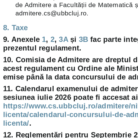
de Admitere a Facultății de Matematică ș
admitere.cs@ubbcluj.ro.
8. Taxe
9. Anexele
1
,
2
,
3A
și
3B
fac parte int
prezentul regulament.
10. Comisia de Admitere are dreptul d
acest regulament cu Ordine ale Minist
emise până la data concursului de ad
11. Calendarul examenului de admitere
sesiunea iulie 2026 poate fi accesat ai
https://www.cs.ubbcluj.ro/admitere/ni
licenta/calendarul-concursului-de-adm
licenta/
.
12. Reglementări pentru Septembrie 