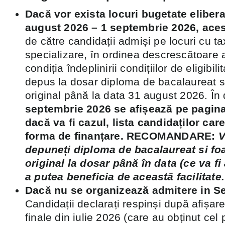
Dacă vor exista locuri bugetate elibera
august 2026 – 1 septembrie 2026, ace
de către candidații admiși pe locuri cu t
specializare, în ordinea descrescătoare a
condiția îndeplinirii condițiilor de eligibili
depus la dosar diploma de bacalaureat si
original până la data 31 august 2026. În
septembrie 2026 se afișează pe pagina 
dacă va fi cazul, lista candidaților car
forma de finanțare. RECOMANDARE:
V
depuneți diploma de bacalaureat si foa
original la dosar până în data (ce va fi
a putea beneficia de această facilitate.
Dacă nu se organizează admitere in S
Candidații declarați respinși după afișare
finale din iulie 2026 (care au obținut cel