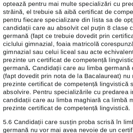
optează pentru mai multe specializări cu pred
străină, el trebuie să aibă certificat de compe
pentru fiecare specializare din lista sa de o
candidații care au absolvit cel puțin 8 clase 
germană (fapt ce trebuie dovedit prin certific
ciclului gimnazial, foaia matricolă corespunză
gimnazial sau celui liceal sau acte echivalen
prezinte un certificat de competență lingvist
germană
.
Candidații care au limba germană
(fapt dovedit prin nota de la Bacalaureat) n
prezinte certificat de competență lingvistică s
absolvire. Pentru specializările cu predarea 
candidații care au limba maghiară ca limbă 
prezinte certificat de competență lingvistică.
5.6 Candidații care susțin proba scrisă în l
germană nu vor mai avea nevoie de un certi