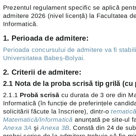
Prezentul regulament specific se aplică pent
admitere 2026 (nivel licență) la Facultatea 
Informatică.
1. Perioada de admitere:
Perioada concursului de admitere va fi stabil
Universitatea Babeș-Bolyai.
2. Criterii de admitere:
2.1 Nota de la proba scrisă tip grilă (cu
2.1.1
Probă scrisă
cu durata de 3 ore din M
Informatică (în funcție de preferințele candid
solicitării făcute la înscriere), dintr-o
tematic
Matematică/Informatică
anunțată pe site-ul fa
Anexa 3A
şi
Anexa 3B
. Constă din 24 de sub
probei scrise de la admitere trebuie să fie mi