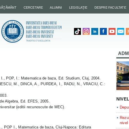
NVĂŢĂMÂNT
CERCETARE
ALUMNI
LEGISLAŢIE
DESPRE FACULTATE
ADM
, POP, I.: Matematica de baza, Ed. Studium, Cluj, 2004.
SCU, M., DINCA, A., PURDEA, I., RADU, N., VRACIU, C.:
2003.
NIVE
de Algebra, Ed. EFES, 2005.
iversitar (editii recunoscute de MEC).
Depun
Rezul
nivel
 POP I., Matematica de baza, Cluj-Napoca: Editura