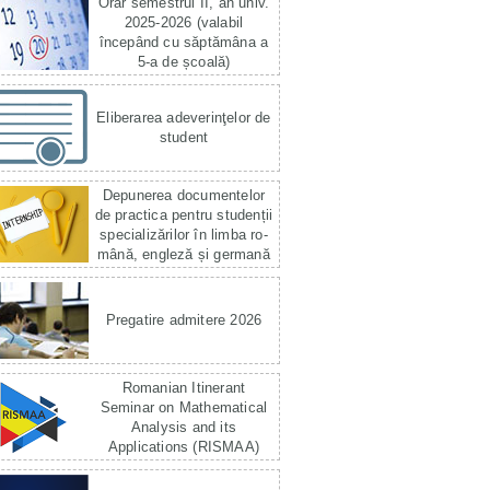
Orar semestrul II, an univ.
2025-2026 (valabil
începând cu săptămâna a
5-a de școală)
Eliberarea adeverinţelor de
student
Depunerea documentelor
de practica pentru studenții
specializărilor în limba ro­
mână, engleză și germană
Pregatire admitere 2026
Romanian Itinerant
Seminar on Mathematical
Analysis and its
Applications (RISMAA)