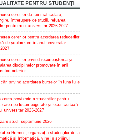
UALITATE PENTRU STUDENȚI
erea cererilor de reînmatriculare,
ngire, întrerupere de studii, reluarea
ilor pentru anul universitar 2026-2027
erea cererilor pentru acordarea reducerilor
xă de școlarizare în anul universitar
/2027
erea cererilor privind recunoașterea și
alarea disciplinelor promovate în anii
rsitari anteriori
ficări privind acordarea burselor în luna iulie
hizarea provizorie a studenților pentru
tizarea pe locuri bugetate și locuri cu taxă
ul universitar 2026-2027
izare studii septembrie 2026
tatea Hermes, organizația studenților de la
atică și Informatică, vine în sprijinul