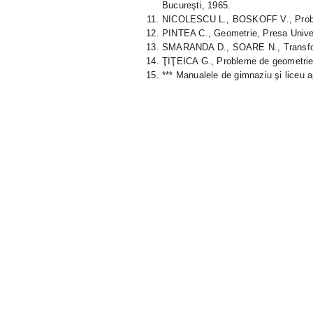
Bucureşti, 1965.
NICOLESCU L., BOSKOFF V., Problem
PINTEA C., Geometrie, Presa Univer
SMARANDA D., SOARE N., Transform
ŢIŢEICA G., Probleme de geometrie,
*** Manualele de gimnaziu şi liceu 