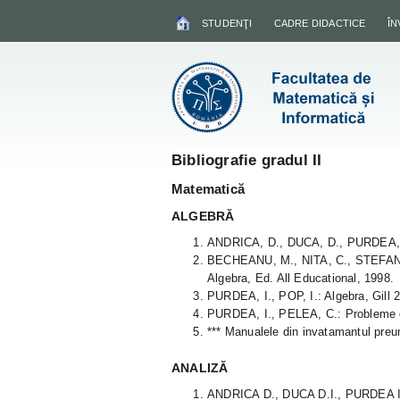
STUDENŢI
CADRE DIDACTICE
Î
Bibliografie gradul II
Matematică
ALGEBRĂ
ANDRICA, D., DUCA, D., PURDEA, I.
BECHEANU, M., NITA, C., STEFANE
Algebra, Ed. All Educational, 1998.
PURDEA, I., POP, I.: Algebra, Gill 
PURDEA, I., PELEA, C.: Probleme 
*** Manualele din invatamantul preun
ANALIZĂ
ANDRICA D., DUCA D.I., PURDEA I.,