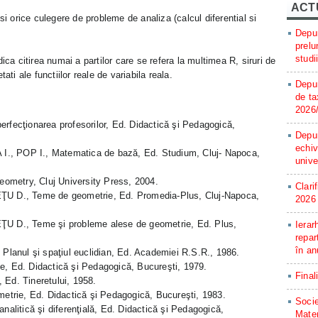
ACT
 orice culegere de probleme de analiza (calcul diferential si
Depun
prelu
studi
ica citirea numai a partilor care se refera la multimea R, siruri de
ati ale functiilor reale de variabila reala.
Depun
de ta
2026
erfecţionarea profesorilor, Ed. Didactică şi Pedagogică,
Depun
echiv
., POP I., Matematica de bază, Ed. Studium, Cluj- Napoca,
unive
ometry, Cluj University Press, 2004.
Clari
 D., Teme de geometrie, Ed. Promedia-Plus, Cluj-Napoca,
2026
D., Teme şi probleme alese de geometrie, Ed. Plus,
Ierar
repar
în an
anul şi spaţiul euclidian, Ed. Academiei R.S.R., 1986.
Ed. Didactică şi Pedagogică, Bucureşti, 1979.
Final
 Ed. Tineretului, 1958.
trie, Ed. Didactică şi Pedagogică, Bucureşti, 1983.
Socie
litică şi diferenţială, Ed. Didactică şi Pedagogică,
Matem