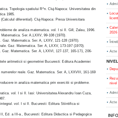
Admit
a. Topologia spatiului R^n. Cluj-Napoca: Universitatea din
Locur
tica 1985.
licen
alculul diferential). Cluj-Napoca: Presa Universitara
Calen
bleme de analiza matematica. vol. I si II. Gill, Zalau, 1996.
2026
 Matematica. Ser. A,LXXV, 99-108 (1970).
gi. Gaz. Matematica. Ser. A, LXXV, 121-128 (1970).
Între
onale. Gaz. Matematica. Ser. A, LXXV, 173-197 (1970).
e. Gaz. Matematica. Ser. A, LXXVI, 127-137, 165-171, 206-
Acte
NIVE
 aritmeticii si geometriei Bucuresti: Editura Academiei
Depun
 numerelor reale. Gaz. Matematica. Ser. A, LXXVIII, 161-169
Rezul
ducere in analiza matematica prin exercitii si probleme.
nivel
Admit
a. vol. I si II. Iasi: Universitatea Alexandru Ioan Cuza,
987.
Acte
tegral. vol. I si II. Bucuresti: Editura Stiintifica si
II, Ed. a III-a., Bucuresti: Editura Didactica si Pedagogica
INFO