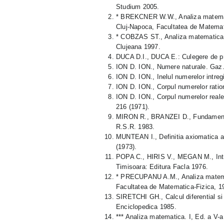
Studium 2005.
* BREKCNER W.W., Analiza matematic
Cluj-Napoca, Facultatea de Matema
* COBZAS ST., Analiza matematica (C
Clujeana 1997.
DUCA D.I., DUCA E.: Culegere de pro
ION D. ION., Numere naturale. Gaz.
ION D. ION., Inelul numerelor intre
ION D. ION., Corpul numerelor rati
ION D. ION., Corpul numerelor real
216 (1971).
MIRON R., BRANZEI D., Fundamentele
R.S.R. 1983.
MUNTEAN I., Definitia axiomatica a
(1973).
POPA C., HIRIS V., MEGAN M., Intro
Timisoara: Editura Facla 1976.
* PRECUPANU A.M., Analiza matematic
Facultatea de Matematica-Fizica, 1
SIRETCHI GH., Calcul diferential si in
Enciclopedica 1985.
*** Analiza matematica. I, Ed. a V-a 