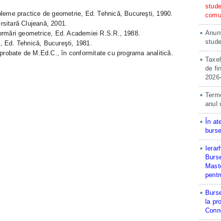
stude
e practice de geometrie, Ed. Tehnică, Bucureşti, 1990.
comun
sitară Clujeană, 2001.
Anunț
ări geometrice, Ed. Academiei R.S.R., 1988.
stude
 Ed. Tehnică, Bucureşti, 1981.
aprobate de M.Ed.C., în conformitate cu programa analitică.
Taxel
de fi
2026
Terme
anul 
În at
burse
Ierar
Burse
Maste
pentr
Burse
la pr
Conne