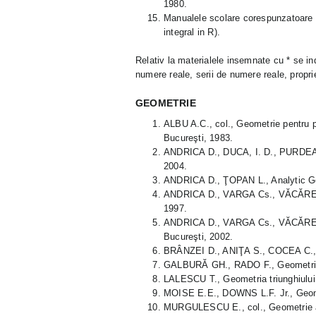
1980.
Manualele scolare corespunzatoare si
integral in R).
Relativ la materialele insemnate cu * se ind
numere reale, serii de numere reale, propriet
GEOMETRIE
ALBU A.C., col., Geometrie pentru p
Bucureşti, 1983.
ANDRICA D., DUCA, I. D., PURDEA I
2004.
ANDRICA D., ŢOPAN L., Analytic Ge
ANDRICA D., VARGA Cs., VĂCĂREŢU
1997.
ANDRICA D., VARGA Cs., VĂCĂREŢU 
Bucureşti, 2002.
BRÂNZEI D., ANIŢA S., COCEA C., Pl
GALBURĂ GH., RADO F., Geometrie, 
LALESCU T., Geometria triunghiului,
MOISE E.E., DOWNS L.F. Jr., Geome
MURGULESCU E., col., Geometrie ana