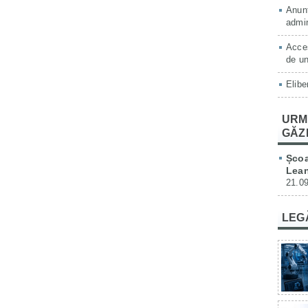
Anunț
admin
Acces
de un
Elibe
URM
GĂZ
Școa
Lean
21.09
LEG