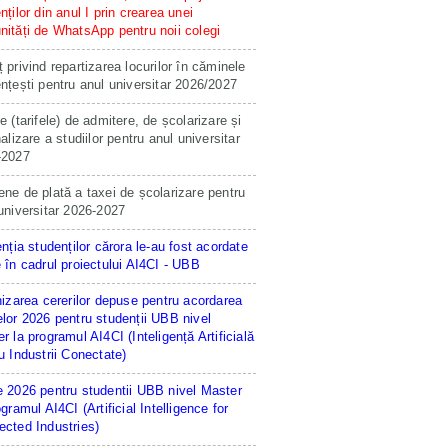
nților din anul I prin crearea unei
ități de WhatsApp pentru noii colegi
 privind repartizarea locurilor în căminele
nțești pentru anul universitar 2026/2027
e (tarifele) de admitere, de școlarizare și
nalizare a studiilor pentru anul universitar
-2027
ne de plată a taxei de școlarizare pentru
universitar 2026-2027
enția studenților cărora le-au fost acordate
 în cadrul proiectului AI4CI - UBB
hizarea cererilor depuse pentru acordarea
lor 2026 pentru studenții UBB nivel
r la programul AI4CI (Inteligență Artificială
u Industrii Conectate)
 2026 pentru studentii UBB nivel Master
ogramul AI4CI (Artificial Intelligence for
cted Industries)