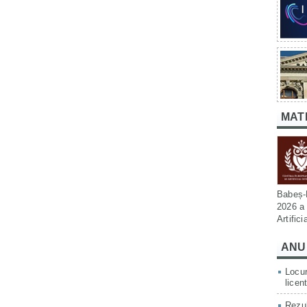
MAT
Babeș-B
2026 a 
Artific
ANU
Locur
licen
Rezul