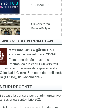
CS InnoHUB
Universitatea
Babeș-Bolyai
E-INFO@UBB IN PRIM PLAN
MateInfo UBB a găzduit cu
succes prima ediție a CEOAI
Facultatea de Matematică și
Informatică din cadrul Universității
olyai a avut onoarea de a găzdui ediția
Olimpiadei Central Europene de Inteligență
ială (CEOAI), un
Continuare »
NŢURI RECENTE
i scoase la concurs pentru admiterea nivel
ta, sesiunea septembrie 2026
tatele finale ale concursului de admitere