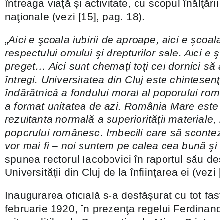
întreaga viaţă şi activitate, cu scopul înălţării ş
naţionale (vezi [15], pag. 18).
„
Aici e şcoala iubirii de aproape, aici e şcoala
respectului omului şi drepturilor sale. Aici e 
preget… Aici sunt chemaţi toţi cei dornici s
întregi. Universitatea din Cluj este chintesen
îndărătnică a fondului moral al poporului ro
a format unitatea de azi. România Mare este o
rezultanta normală a superiorităţii materiale,
poporului românesc. Imbecili care să sconte
vor mai fi – noi suntem pe calea cea bună ş
spunea rectorul Iacobovici în raportul său de
Universităţii din Cluj de la înfiinţarea ei (vezi
Inaugurarea oficială s-a desfăşurat cu tot fast
februarie 1920, în prezenţa regelui Ferdinand