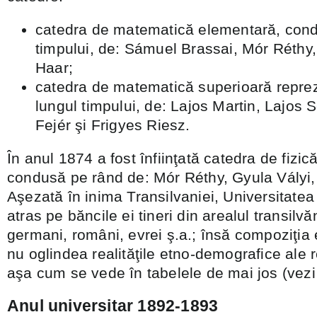
catedra de matematică elementară, cond
timpului, de: Sámuel Brassai, Mór Réthy,
Haar;
catedra de matematică superioară reprez
lungul timpului, de: Lajos Martin, Lajos S
Fejér şi Frigyes Riesz.
În anul 1874 a fost înfiinţată catedra de fizi
condusă pe rând de: Mór Réthy, Gyula Vályi,
Aşezată în inima Transilvaniei, Universitatea
atras pe băncile ei tineri din arealul transilv
germani, români, evrei ş.a.; însă compoziţia 
nu oglindea realităţile etno-demografice ale r
aşa cum se vede în tabelele de mai jos (vezi 
Anul universitar 1892-1893