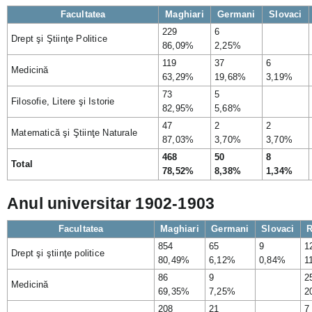
Facultatea
Maghiari
Germani
Slovaci
229
6
Drept şi Ştiinţe Politice
86,09%
2,25%
119
37
6
Medicină
63,29%
19,68%
3,19%
73
5
Filosofie, Litere şi Istorie
82,95%
5,68%
47
2
2
Matematică şi Ştiinţe Naturale
87,03%
3,70%
3,70%
468
50
8
Total
78,52%
8,38%
1,34%
Anul universitar 1902-1903
Facultatea
Maghiari
Germani
Slovaci
854
65
9
1
Drept şi ştiinţe politice
80,49%
6,12%
0,84%
1
86
9
2
Medicină
69,35%
7,25%
2
208
21
7