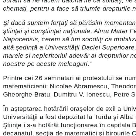
Jurăm să ne facem datoria fie ca soldaţi, fie
chemaţi, pentru a face să triumfe drepturile 
Şi dacă suntem forţaţi să părăsim momentan
ştiinţei şi conştiinţei naţionale, Alma Mater 
Napocensis, cerem să fim socotiţi ca mobilizaţ
altă şedinţă a Universităţii Daciei Superioare
marele şi nepieritoriul adevăr al drepturilor n
noastre pe aceste meleaguri
.”
Printre cei 26 semnatari ai protestului se nu
matematicienii: Nicolae Abramescu, Theodor
Gheorghe Bratu, Dumitru V. Ionescu, Petre 
În aşteptarea hotărârii oraşelor de exil a Univ
Universităţii a fost depozitat la Turda şi Alba I
Ştiinţe i s-a hotărât funcţionarea în capitala
decanatul, secţia de matematici şi birourile 