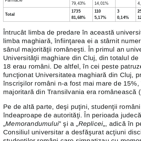
Farmacie
79,43%
14,01%
4
1735
110
3
2
Total
81,68%
5,17%
0,14%
1
Întrucât limba de predare în această universi
limba maghiară, înfiinţarea ei a stârnit nume
sânul majorităţii româneşti. În primul an univ
Universităţii maghiare din Cluj, din totalul d
18 erau români. De altfel, în cei peste patruz
funcţionat Universitatea maghiară din Cluj, p
înscrişilor români n-a fost mai mare de 15%, 
majoritară din Transilvania era românească (v
Pe de altă parte, deşi puţini, studenţii români
îndeaproape de autorităţi. În perioada judecăr
„
Memorandumului
” şi a „
Replicei
„, adică în 
Consiliul universitar a desfăşurat acţiuni disc
studenţilor români care simpatizau cu memora