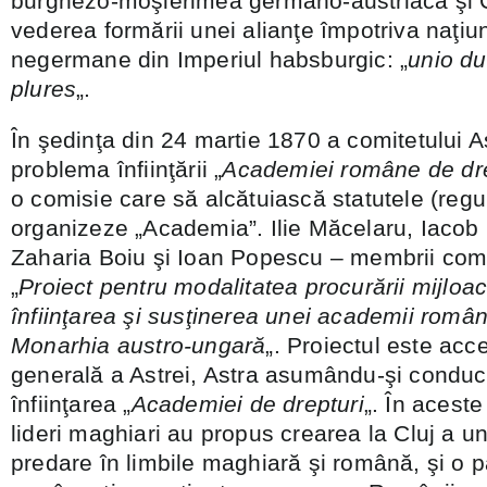
burghezo-moşierimea germano-austriacă şi C
vederea formării unei alianţe împotriva naţiu
negermane din Imperiul habsburgic: „
unio du
plures
„.
În şedinţa din 24 martie 1870 a comitetului A
problema înfiinţării „
Academiei române de dre
o comisie care să alcătuiască statutele (regu
organizeze „Academia”. Ilie Măcelaru, Iacob
Zaharia Boiu şi Ioan Popescu – membrii comi
„
Proiect pentru modalitatea procurării mijloa
înfiinţarea şi susţinerea unei academii român
Monarhia austro-ungară
„. Proiectul este ac
generală a Astrei, Astra asumându-şi conduce
înfiinţarea „
Academiei de drepturi
„. În aceste
lideri maghiari au propus crearea la Cluj a un
predare în limbile maghiară şi română, şi o pa