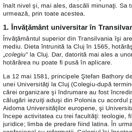
înalt nivel şi, mai ales, dascăli minunaţi. Sa
urmează, prin toate acestea.
1. Învăţământ universitar în Transilva
Învăţământul superior din Transilvania îşi are
mediu. Dieta întrunită la Cluj în 1565, hotărăş
„
colegiu
” la Cluj. Dar, datorită mai ales a unor 
hotărârea nu poate fi pusă în aplicare.
La 12 mai 1581, principele Ştefan Bathory de
unei Universităţi la Cluj (Colegiu-după termin
cărei organizare şi îndrumare au fost încredi
călugări iezuiţi aduşi din Polonia cu acordul
Aidoma Universităţilor europene, şi Universita
începe activitatea cu trei facultăţi: teologie, fi
juridice; limba de predare fiind latina. În urma
confesional cu reformaţii, Colegiul îşi încetea