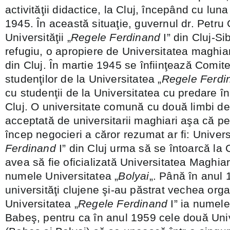
activităţii didactice, la Cluj, începând cu lun
1945. În această situaţie, guvernul dr. Petru
Universităţii „
Regele Ferdinand
I” din Cluj-Sib
refugiu, o apropiere de Universitatea maghia
din Cluj. În martie 1945 se înfiinţează Comit
studenţilor de la Universitatea „
Regele Ferdi
cu studenţii de la Universitatea cu predare î
Cluj. O universitate comună cu două limbi de
acceptată de universitarii maghiari aşa că pe
încep negocieri a căror rezumat ar fi: Univers
Ferdinand
I” din Cluj urma să se întoarcă la
avea să fie oficializată Universitatea Maghiar
numele Universitatea „
Bolyai
„. Până în anul
universităţi clujene şi-au păstrat vechea org
Universitatea „
Regele Ferdinand
I” ia numele
Babeş, pentru ca în anul 1959 cele două Unive