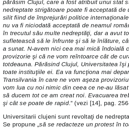
părăsim Clujul, care a fost atribuit unui stat 
nedreptate strigătoare poate fi acceptată de 
silit fiind de împrejurări politice internaţional
nu va fi niciodată acceptată de neamul român
în trecutul său multe nedreptăţi, dar a avut t
sufletească să le înfrunte şi să le înlăture, c
a sunat. N-avem nici cea mai mică îndoială 
provizorie şi că ne vom reîntoarce cât de cur
totdeauna. Părăsind Clujul, Universitatea îşi p
toate instituţiile ei. Ea va funcţiona mai depa
Transilvania în care ne vom aşeza provizoriu
vom lua cu noi nimic din ceea ce ne-au lăsat 
să ducem tot ce am creat noi. Evacuarea treb
şi cât se poate de rapid
.” (vezi [14], pag. 25
Universitarii clujeni sunt revoltaţi de nedrep
Se propune „
să se redacteze un protest în t