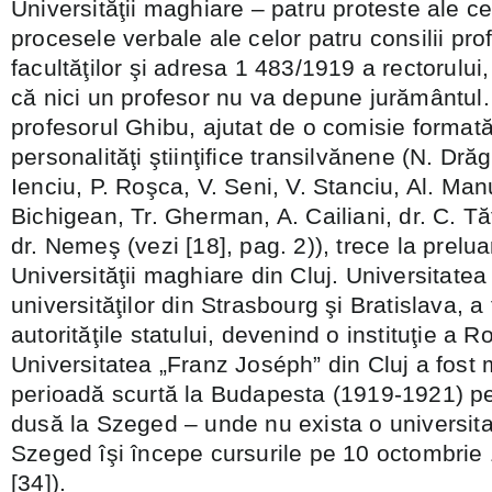
Universităţii maghiare – patru proteste ale cel
procesele verbale ale celor patru consilii pro
facultăţilor şi adresa 1 483/1919 a rectorului
că nici un profesor nu va depune jurământul.
profesorul Ghibu, ajutat de o comisie format
personalităţi ştiinţifice transilvănene (N. Dră
Ienciu, P. Roşca, V. Seni, V. Stanciu, Al. Man
Bichigean, Tr. Gherman, A. Cailiani, dr. C. Tăt
dr. Nemeş (vezi [18], pag. 2)), trece la prelu
Universităţii maghiare din Cluj. Universitat
universităţilor din Strasbourg şi Bratislava, a
autorităţile statului, devenind o instituţie a R
Universitatea „Franz Joséph” din Cluj a fost 
perioadă scurtă la Budapesta (1919-1921) pe
dusă la Szeged – unde nu exista o universita
Szeged îşi începe cursurile pe 10 octombrie 1
[34]).