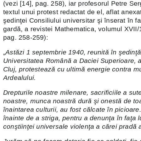
(vezi [14], pag. 258), iar profesorul Petre S
textul unui protest redactat de el, aflat anexa
şedinţei Consiliului universitar şi înserat în f
gardă, a revistei Mathematica, volumul XVII/1
pag. 258-259):
„
Astăzi 1 septembrie 1940, reunită în şedinţă
Universitatea Română a Daciei Superioare, a
Cluj, protestează cu ultimă energie contra mut
Ardealului.
Drepturile noastre milenare, sacrificiile a sut
noastre, munca noastră dură şi onestă de toa
înaintarea culturii, au fost călcate în picioa
înainte de a striga, pentru a denunţa în faţa
conştiinţei universale violenţa a cărei pradă 