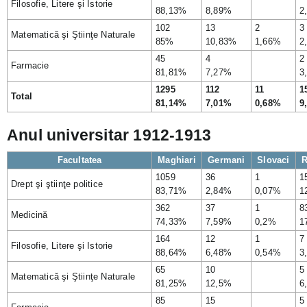
Filosofie, Litere şi Istorie
88,13%
8,89%
2
102
13
2
3
Matematică şi Ştiinţe Naturale
85%
10,83%
1,66%
2
45
4
2
Farmacie
81,81%
7,27%
3
1295
112
11
1
Total
81,14%
7,01%
0,68%
9
Anul universitar 1912-1913
Facultatea
Maghiari
Germani
Slovaci
1059
36
1
1
Drept şi ştiinţe politice
83,71%
2,84%
0,07%
1
362
37
1
8
Medicină
74,33%
7,59%
0,2%
1
164
12
1
7
Filosofie, Litere şi Istorie
88,64%
6,48%
0,54%
3
65
10
5
Matematică şi Ştiinţe Naturale
81,25%
12,5%
6
85
15
5