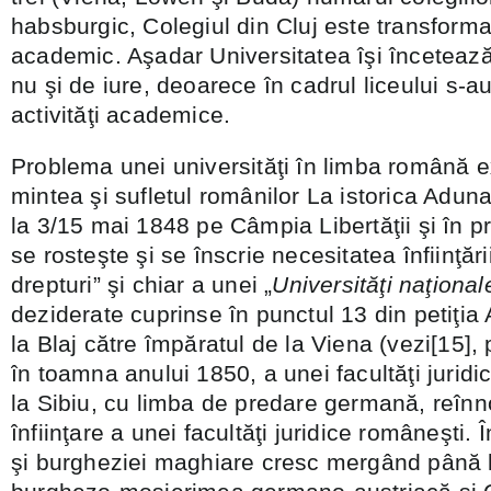
habsburgic, Colegiul din Cluj este transforma
academic. Aşadar Universitatea îşi încetează 
nu şi de iure, deoarece în cadrul liceului s-a
activităţi academice.
Problema unei universităţi în limba română e
mintea şi sufletul românilor La istorica Aduna
la 3/15 mai 1848 pe Câmpia Libertăţii şi în pr
se rosteşte şi se înscrie necesitatea înfiinţăr
drepturi” şi chiar a unei „
Universităţi naţiona
deziderate cuprinse în punctul 13 din petiţia
la Blaj către împăratul de la Viena (vezi[15], p
în toamna anului 1850, a unei facultăţi juridi
la Sibiu, cu limba de predare germană, reînn
înfiinţare a unei facultăţi juridice româneşti. Î
şi burgheziei maghiare cresc mergând până 