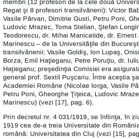
membri (12 profesori de la cele două Universi
Regat şi 8 profesori transilvăneni): Victor Ba
Vasile Pârvan, Dimitrie Gusti, Petru Poni, Gh
Ludovic Mrazec, Toma Stelian, Ştefan Longin
Teodorescu, dr. Mihai Manicatide, dr. Ernest
Marinescu – de la Universităţile din Bucureşti 
transilvănenii: Vasile Goldiş, Ion Lupaş, Oni
Borza, Emil Haţieganu, Petre Poruţiu, dr. Iuli
Haţieganu; preşedinţia Comisiei era asigura
general prof. Sextil Puşcariu. Între aceştia 
Academiei Române (Nicolae Iorga, Vasile Pâr
Petru Poni, Gheorghe Ţiţeica, Ludovic Mraz
Marinescu) (vezi [17], pag. 6).
Prin decretul nr. 4 031/1919, se înfiinţa, în 
1919 cea de-a treia Universitate din Români
română: Universitatea din Cluj (vezi [15], pag.