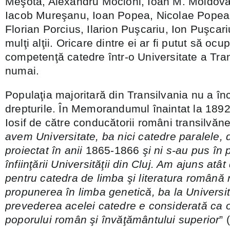
Meşotă, Alexandru Mocioni, Ioan M. Moldova
Iacob Mureşanu, Ioan Popea, Nicolae Popea
Florian Porcius, Ilarion Puşcariu, Ion Puşcariu
mulţi alţii. Oricare dintre ei ar fi putut să oc
competenţă catedre într-o Universitate a Tran
numai.
Populaţia majoritară din Transilvania nu a în
drepturile. În Memorandumul înaintat la 1892
Iosif de către conducătorii români transilvăn
avem Universitate, ba nici catedre paralele,
proiectat în anii
1865-1866
şi ni s-au pus în
înfiinţării Universităţii din Cluj. Am ajuns atât
pentru catedra de limba şi literatura română 
propunerea în limba genetică, ba la Universit
prevederea acelei catedre e considerată ca 
poporului român şi învăţământului superior
” 