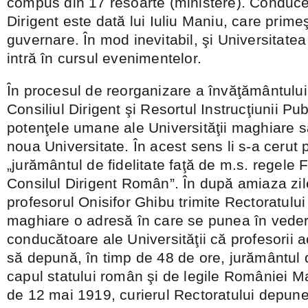
compus din 17 resoarte (ministere). Conduce
Dirigent este dată lui Iuliu Maniu, care prim
guvernare. În mod inevitabil, şi Universitate
intră în cursul evenimentelor.
În procesul de reorganizare a învăţământului 
Consiliul Dirigent şi Resortul Instrucţiunii Pub
potenţele umane ale Universităţii maghiare să
noua Universitate. În acest sens li s-a cerut 
„jurământul de fidelitate faţă de m.s. regele F
Consilul Dirigent Român”. În după amiaza zil
profesorul Onisifor Ghibu trimite Rectoratului 
maghiare o adresă în care se punea în vedere
conducătoare ale Universităţii că profesorii a
să depună, în timp de 48 de ore, jurământul d
capul statului român şi de legile României Mar
de 12 mai 1919, curierul Rectoratului depune