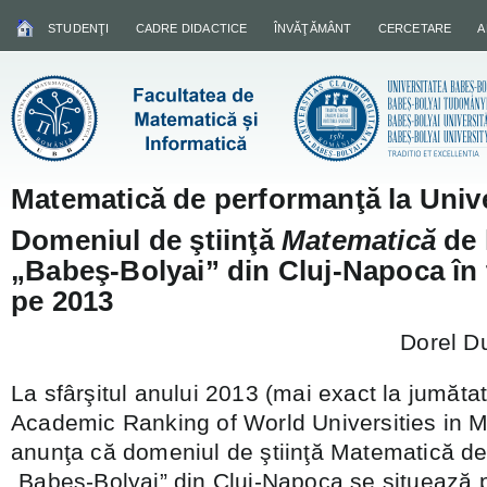
STUDENŢI
CADRE DIDACTICE
ÎNVĂŢĂMÂNT
CERCETARE
A
Matematică de performanţă la Unive
Domeniul de ştiinţă
Matematică
de 
„Babeş-Bolyai” din Cluj-Napoca în
pe 2013
Dorel Du
La sfârşitul anului 2013 (mai exact la jumătat
Academic Ranking of World Universities in 
anunţa că domeniul de ştiinţă Matematică de 
„Babeş-Bolyai” din Cluj-Napoca se situează p