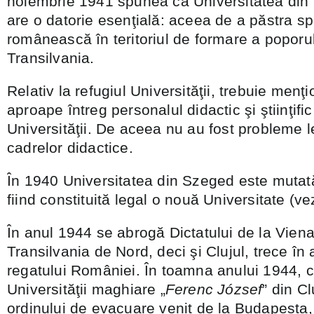
noiembrie 1941 spunea că Universitatea din Cl
are o datorie esenţială: aceea de a păstra spi
românească în teritoriul de formare a poporu
Transilvania.
Relativ la refugiul Universităţii, trebuie menţi
aproape întreg personalul didactic şi ştiinţifi
Universităţii. De aceea nu au fost probleme l
cadrelor didactice.
În 1940 Universitatea din Szeged este mutată
fiind constituită legal o nouă Universitate (vezi
În anul 1944 se abrogă Dictatului de la Vien
Transilvania de Nord, deci şi Clujul, trece în 
regatului României. În toamna anului 1944,
Universităţii maghiare „
Ferenc József
” din C
ordinului de evacuare venit de la Budapesta,