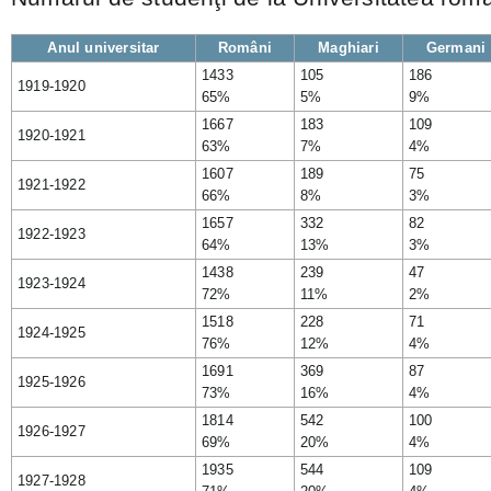
Anul universitar
Români
Maghiari
Germani
1433
105
186
1919-1920
65%
5%
9%
1667
183
109
1920-1921
63%
7%
4%
1607
189
75
1921-1922
66%
8%
3%
1657
332
82
1922-1923
64%
13%
3%
1438
239
47
1923-1924
72%
11%
2%
1518
228
71
1924-1925
76%
12%
4%
1691
369
87
1925-1926
73%
16%
4%
1814
542
100
1926-1927
69%
20%
4%
1935
544
109
1927-1928