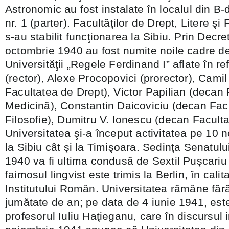
Astronomic au fost instalate în localul din B
nr. 1 (parter). Facultăţilor de Drept, Litere şi 
s-au stabilit funcţionarea la Sibiu. Prin Decre
octombrie 1940 au fost numite noile cadre d
Universităţii „Regele Ferdinand I” aflate în re
(rector), Alexe Procopovici (prorector), Cam
Facultatea de Drept), Victor Papilian (decan
Medicină), Constantin Daicoviciu (decan Facu
Filosofie), Dumitru V. Ionescu (decan Faculta
Universitatea şi-a început activitatea pe 10 
la Sibiu cât şi la Timişoara. Sedinţa Senatul
1940 va fi ultima condusă de Sextil Puşcariu
faimosul lingvist este trimis la Berlin, în calit
Institutului Român. Universitatea rămâne fără
jumătate de an; pe data de 4 iunie 1941, est
profesorul Iuliu Haţieganu, care în discursul 