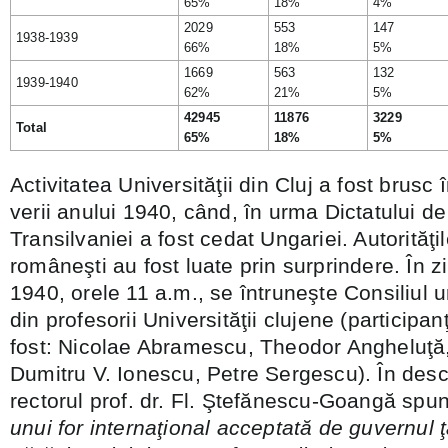
65%
18%
4%
2029
553
147
1938-1939
66%
18%
5%
1669
563
132
1939-1940
62%
21%
5%
42945
11876
3229
Total
65%
18%
5%
Activitatea Universităţii din Cluj a fost brusc î
verii anului 1940, când, în urma Dictatului de
Transilvaniei a fost cedat Ungariei. Autorităţil
româneşti au fost luate prin surprindere. În 
1940, orele 11 a.m., se întruneşte Consiliul u
din profesorii Universităţii clujene (participa
fost: Nicolae Abramescu, Theodor Angheluţă
Dumitru V. Ionescu, Petre Sergescu). În desch
rectorul prof. dr. Fl. Ştefănescu-Goangă spun
unui for internaţional acceptată de guvernul ţ