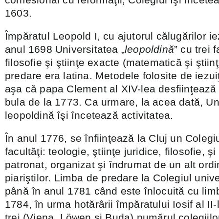
1603.
Împăratul Leopold I, cu ajutorul călugărilor iez
anul 1698 Universitatea „
leopoldină
” cu trei 
filosofie şi ştiinţe exacte (matematică şi ştiin
predare era latina. Metodele folosite de iezu
aşa că papa Clement al XIV-lea desfiinţează o
bula de la 1773. Ca urmare, la acea dată, Un
leopoldină îşi încetează activitatea.
În anul 1776, se înfiinţează la Cluj un Colegi
facultăţi: teologie, ştiinţe juridice, filosofie, 
patronat, organizat şi îndrumat de un alt ord
piariştilor. Limba de predare la Colegiul univer
până în anul 1781 când este înlocuită cu li
1784, în urma hotărârii împăratului Iosif al II
trei (Viena, Löwen şi Buda) numărul colegiilo