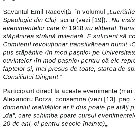
Savantul Emil Racoviţă, în volumul „
Lucrările
Speologic din Cluj
” scria (vezi [19]): „
Nu insi
evenimentelor care în
1918
au eliberat Trans
stăpânirea străină milenară. E suficient să c
Comitetul revoluţionar transilvănean numit ‹Co
pus stăpânire ‹în mod paşnic› pe Universitate
cuvintelor ‹în mod paşnic› pentru că ele repre
faptelor şi, mai presus de toate, starea de sp
Consiliului Dirigent
.”
Participant direct la aceste evenimente (mai 
Alexandru Borza, consemna (vezi [13], pag. 4
domeniul realităţilor ar fi dus poate pe atâţi 
„da”, care schimba poate cursul evenimentel
20 de ani, ci pentru secole înainte)
„.