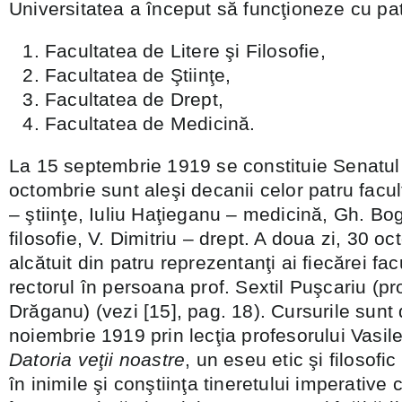
Universitatea a început să funcţioneze cu patr
Facultatea de Litere şi Filosofie,
Facultatea de Ştiinţe,
Facultatea de Drept,
Facultatea de Medicină.
La 15 septembrie 1919 se constituie Senatul 
octombrie sunt aleşi decanii celor patru facu
– ştiinţe, Iuliu Haţieganu – medicină, Gh. Bog
filosofie, V. Dimitriu – drept. A doua zi, 30 o
alcătuit din patru reprezentanţi ai fiecărei facu
rectorul în persoana prof. Sextil Puşcariu (pr
Drăganu) (vezi [15], pag. 18). Cursurile sunt
noiembrie 1919 prin lecţia profesorului Vasile
Datoria veţii noastre
, un eseu etic şi filosof
în inimile şi conştiinţa tineretului imperative