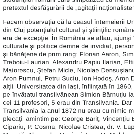
pretextul desfăşurării de „agitaţii naţionaliste”
Facem observaţia că la ceasul întemeierii Un
din Cluj potenţialul cultural şi ştiinţific româ
era de excepţie. În România se aflau, ajunşi în 
culturale şi politice demne de invidiat, person
şi bănăţene de prim rang: Florian Aaron, Sim
Treboiu-Laurian, Alexandru Papiu Ilarian, Ef
Maiorescu, Ştefan Micle, Nicolae Densuşianu
Aron Pumnul, Petru Suciu, Ion Hodoş, Aron D
alţii. Universitatea din Iaşi, înfiinţată în 1860
pe învăţatul transilvănean Simion Bărnuţiu ia
cei 11 profesori, 5 erau din Transilvania. Dar n
Transilvania la anul 1872 nu erau cu nimic m
plecaţi; amintim pe: George Bariţ, Vincenţiu
Cipariu, P. Cosma, Nicolae Cristea, dr. V. La