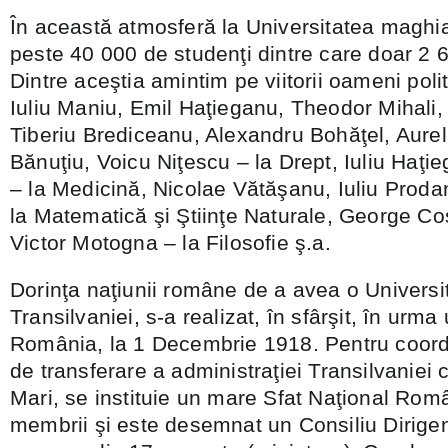
În această atmosferă la Universitatea maghia
peste 40 000 de studenţi dintre care doar 2 
Dintre aceştia amintim pe viitorii oameni polit
Iuliu Maniu, Emil Haţieganu, Theodor Mihali
Tiberiu Brediceanu, Alexandru Bohăţel, Aurel
Bănuţiu, Voicu Niţescu – la Drept, Iuliu Haţi
– la Medicină, Nicolae Vătăşanu, Iuliu Prodan
la Matematică şi Ştiinţe Naturale, George Co
Victor Motogna – la Filosofie ş.a.
Dorinţa naţiunii române de a avea o Universit
Transilvaniei, s-a realizat, în sfârşit, în urma 
România, la 1 Decembrie 1918. Pentru coord
de transferare a administraţiei Transilvaniei 
Mari, se instituie un mare Sfat Naţional Rom
membrii şi este desemnat un Consiliu Dirigen