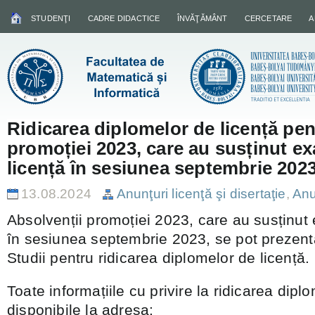
STUDENŢI
CADRE DIDACTICE
ÎNVĂŢĂMÂNT
CERCETARE
A
Ridicarea diplomelor de licență pen
promoției 2023, care au susținut e
licență în sesiunea septembrie 202
13.08.2024
Anunţuri licenţă şi disertaţie
,
Anu
Absolvenții promoției 2023, care au susținut
în sesiunea septembrie 2023, se pot prezenta
Studii pentru ridicarea diplomelor de licență.
Toate informațiile cu privire la ridicarea dipl
disponibile la adresa: