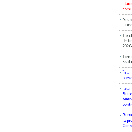
stude
comun
Anunț
stude
Taxel
de fi
2026
Terme
anul 
În at
burse
Ierar
Burse
Maste
pentr
Burse
la pr
Conne