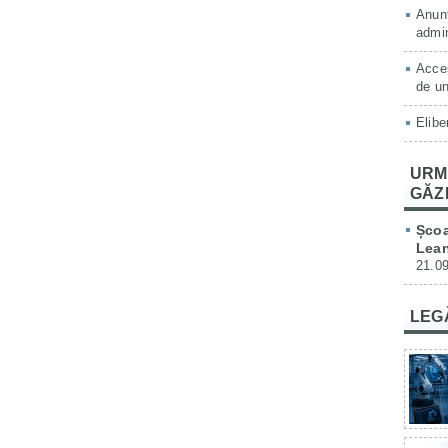
Anunț
admin
Acces
de un
Elibe
URM
GĂZ
Școa
Lean
21.09
LEG