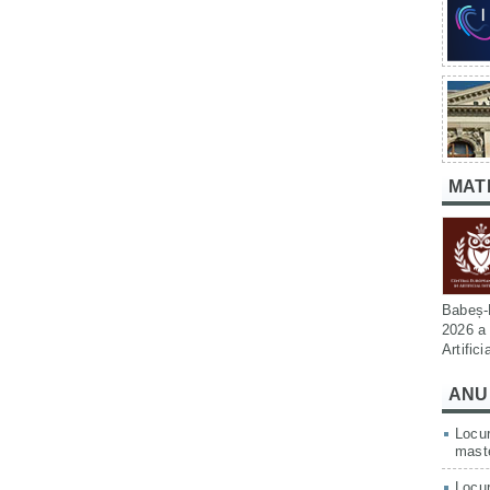
MAT
Babeș-B
2026 a 
Artific
ANU
Locur
mast
Locur