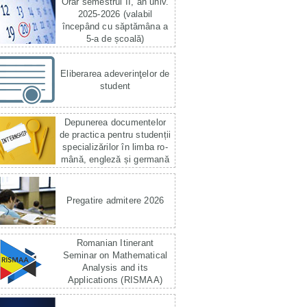
Orar semestrul II, an univ.
2025-2026 (valabil
începând cu săptămâna a
5-a de școală)
Eliberarea adeverinţelor de
student
Depunerea documentelor
de practica pentru studenții
specializărilor în limba ro­
mână, engleză și germană
Pregatire admitere 2026
Romanian Itinerant
Seminar on Mathematical
Analysis and its
Applications (RISMAA)