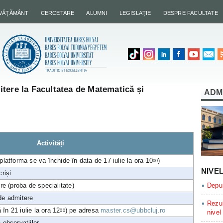
NVĂŢĂMÂNT
CERCETARE
ALUMNI
LEGISLAŢIE
DESPRE FACULTATE
tere la Facultatea de Matematică și
ADM
Activități
(platforma se va închide în data de 17 iulie la ora 10
)
00
NIVE
criși
e (proba de specialitate)
Depun
 de admitere
Rezul
în 21 iulie la ora 12
) pe adresa
master.cs@ubbcluj.ro
00
nivel
 observațiilor