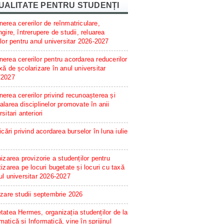
UALITATE PENTRU STUDENȚI
erea cererilor de reînmatriculare,
ngire, întrerupere de studii, reluarea
ilor pentru anul universitar 2026-2027
erea cererilor pentru acordarea reducerilor
xă de școlarizare în anul universitar
/2027
erea cererilor privind recunoașterea și
alarea disciplinelor promovate în anii
rsitari anteriori
ficări privind acordarea burselor în luna iulie
hizarea provizorie a studenților pentru
tizarea pe locuri bugetate și locuri cu taxă
ul universitar 2026-2027
izare studii septembrie 2026
tatea Hermes, organizația studenților de la
atică și Informatică, vine în sprijinul