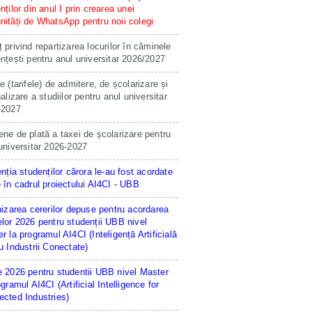
nților din anul I prin crearea unei
ități de WhatsApp pentru noii colegi
 privind repartizarea locurilor în căminele
nțești pentru anul universitar 2026/2027
e (tarifele) de admitere, de școlarizare și
nalizare a studiilor pentru anul universitar
-2027
ne de plată a taxei de școlarizare pentru
universitar 2026-2027
enția studenților cărora le-au fost acordate
 în cadrul proiectului AI4CI - UBB
hizarea cererilor depuse pentru acordarea
lor 2026 pentru studenții UBB nivel
r la programul AI4CI (Inteligență Artificială
u Industrii Conectate)
 2026 pentru studentii UBB nivel Master
ogramul AI4CI (Artificial Intelligence for
cted Industries)