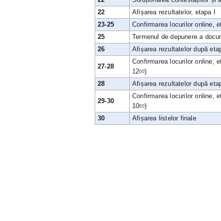
22
Afișarea rezultatelor, etapa I
23-25
Confirmarea locurilor online, e
25
Termenul de depunere a docume
26
Afișarea rezultatelor după eta
Confirmarea locurilor online, e
27-28
12
)
00
28
Afișarea rezultatelor după etap
Confirmarea locurilor online, e
29-30
10
)
00
30
Afișarea listelor finale