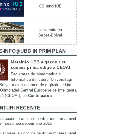
CS InnoHUB
Universitatea
Babeș-Bolyai
E-INFO@UBB IN PRIM PLAN
MateInfo UBB a găzduit cu
succes prima ediție a CEOAI
Facultatea de Matematică și
Informatică din cadrul Universității
olyai a avut onoarea de a găzdui ediția
Olimpiadei Central Europene de Inteligență
ială (CEOAI), un
Continuare »
NŢURI RECENTE
i scoase la concurs pentru admiterea nivel
er, sesiunea septembrie 2026
i scoase la concurs pentru admiterea nivel