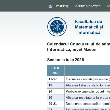
STUDENŢI
CADRE DIDACTICE
Î
Calendarul Concursului de admi
Informatică, nivel Master
Sesiunea iulie 2026
IULIE
2026
13-17
Înscrierea candidaților online 
19
Afișarea listei candidaților îns
20
Probele examenului de admiter
20
Afișarea rezultatelor la proba
20-21
Depunerea contestațiilor (până 
22
Soluționarea contestațiilor și a