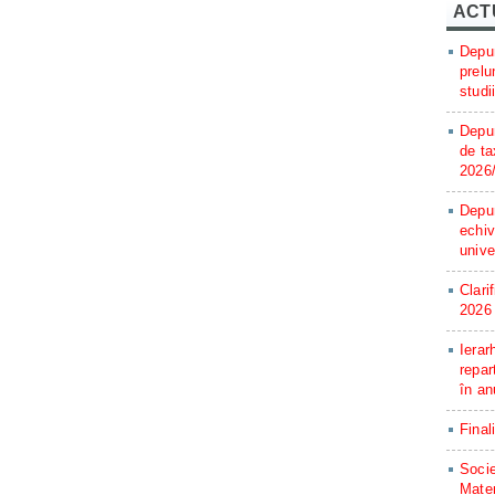
ACT
Depun
prelu
studi
Depun
de ta
2026
Depun
echiv
unive
Clari
2026
Ierar
repar
în an
Final
Socie
Matem