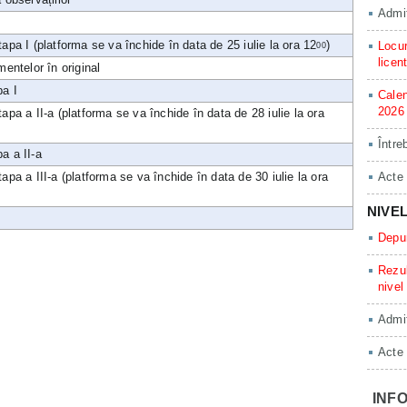
Admit
tapa I (platforma se va închide în data de 25 iulie la ora 12
)
Locur
00
licen
ntelor în original
pa I
Calen
2026
tapa a II-a (platforma se va închide în data de 28 iulie la ora
Între
a a II-a
tapa a III-a (platforma se va închide în data de 30 iulie la ora
Acte
NIVE
Depun
Rezul
nivel
Admit
Acte
INFO