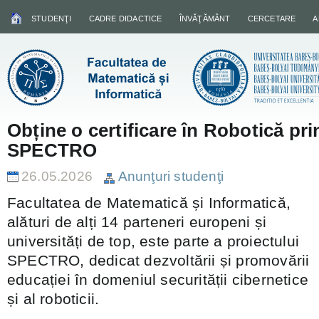
STUDENŢI
CADRE DIDACTICE
ÎNVĂŢĂMÂNT
CERCETARE
A
Obține o certificare în Robotică pr
SPECTRO
26.05.2026
Anunţuri studenţi
Facultatea de Matematică și Informatică,
alături de alți 14 parteneri europeni și
universități de top, este parte a proiectului
SPECTRO, dedicat dezvoltării și promovării
educației în domeniul securității cibernetice
și al roboticii.