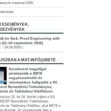
erea la masterat 2026
 necesare
I ESEMÉNYEK,
DEZVÉNYEK
lă de Vară: Proof Engineering with
 (21-24 septembrie 2026)
. - 24.09.2026 |
USZBAN A MAT-INFÓ@BBTE
EuroInvent nagydíjjal
jutalmazták a BBTE
vegyészmérnöki és
informatikus hallgatóit a XV.
nvent Nemzetközi Tudományos,
ciós és Találmányi Kiállításon
árcius 22. és 24. között zajlott a XV.
NVENT Nemzetközi Tudományos,
iós és Találmányi Kiállítás, ahol BBTE-s
kat díjaztak. Az eseménynek idén a