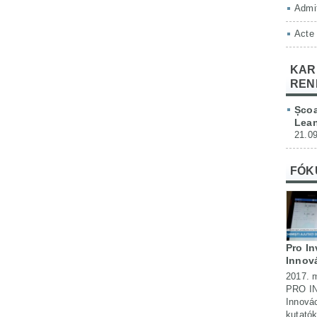
Admit
Acte
KAR
REN
Școa
Lean
21.09
FÓK
Pro I
Innová
2017. m
PRO I
Innovác
kutató