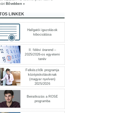
vári
Bővebben »
TOS LINKEK
Hallgatói igazolások
kibocsátása
II. félévi órarend –
2025/2026-os egyetemi
tanév
Felkészítők programja
középiskolásoknak
(magyar nyelven)
2025/2026
Beiratkozás a ROSE
programba