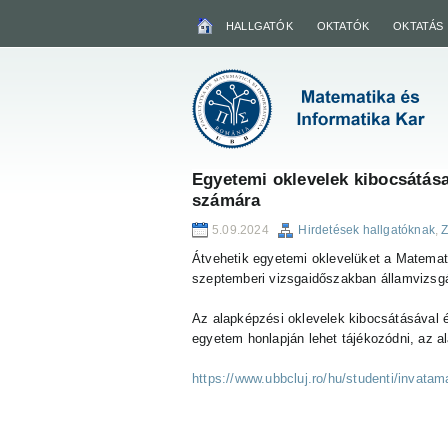
HALLGATÓK
OKTATÓK
OKTATÁS
Egyetemi oklevelek kibocsátás
számára
5.09.2024
Hirdetések hallgatóknak
,
Z
Átvehetik egyetemi oklevelüket a Matemati
szeptemberi vizsgaidőszakban államvizsg
Az alapképzési oklevelek kibocsátásával é
egyetem honlapján lehet tájékozódni, az al
https://www.ubbcluj.ro/hu/studenti/invatam