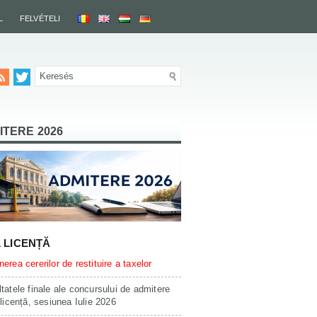
L
FELVÉTELI
ITERE 2026
L LICENȚĂ
erea cererilor de restituire a taxelor
tatele finale ale concursului de admitere
 licență, sesiunea Iulie 2026