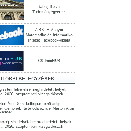
Babeş-Bolyai
Tudományegyetem
A BBTE Magyar
Matematika és Informatika
Intézet Facebook-oldala
CS InnoHUB
UTÓBBI BEJEGYZÉSEK
iszteri felvételire meghirdetett helyek
a, 2026. szeptemberi vizsgaidőszak
rton Áron Szakkollégium elnöksége
er Gernőnek ítélte oda az idei Márton Áron
kérmet
apképzési felvételire meghirdetett helyek
a, 2026. szeptemberi vizsgaidőszak