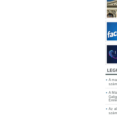
LEG
A mag
szám
A Má
Galig
Emlé
Az al
szám