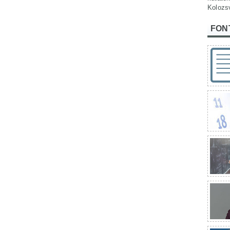
Kolozs
FON