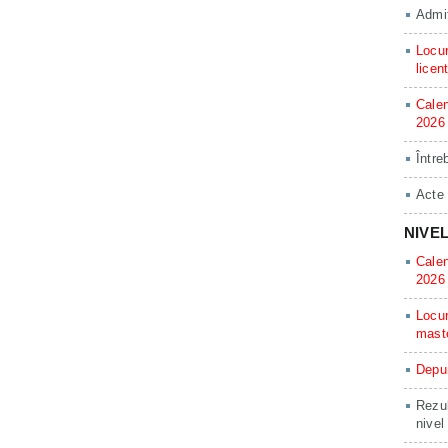
Admit
Locur
licen
Calen
2026
Între
Acte
NIVE
Calen
2026
Locur
mast
Depun
Rezul
nivel