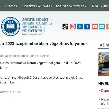
KUTATÁS
VÉGZETT HALLGATÓK
JOGI SZABÁLYOZÁSOK
MAGUNKRÓ
a a 2023 szeptemberében végzett évfolyamok
ADM
áróvizsgákkal kapcsolatos hirdetések
ka és Informatika Karon végzett hallgatók, akik a 2023.
áztak.
s az online időpontkéréssel kapcsolatos tudnivalókról az
ábbi linken:
NIVE
Depun
ant/acte_studii
Rezul
nivel