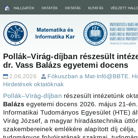
HALLGATÓK
OKTATÓK
OKTATÁS
KUTATÁS
VÉGZETT HALL
Pollák–Virág-díjban részesült intéz
dr. Vass Balázs egyetemi docens
2.06.2026
Fókuszban a Mat-Infó@BBTE
,
Hi
Hirdetések oktatóknak
Pollák–Virág-díjban
részesült intézetünk okt
Balázs
egyetemi docens 2026. május 21-én. 
Informatikai Tudományos Egyesület (HTE) ált
Virág József, a magyar híradástechnika úttö
szakembereinek emlékére alapított díj célja
tudományos folyóiratának szakmai, tudomán