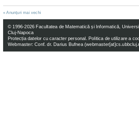
«
Anunţuri mai vechi
© 1996-2026
Facultatea de Matematică și Informatică, Univers
Cluj-Napoca
Protecția datelor cu caracter personal
.
Politica de utilizare a co
Webmaster: Conf. dr. Darius Bufnea (
webmaster[at]cs.ubbcluj.