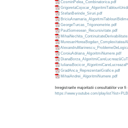
CosminPelea_Combinatorica.pdf
GrigoretaCojocar_AlgoritmiTablouriUnid
StefanBerinde_Siruri.pdf
BriciuAnamaria_AlgoritmiTablouriBidim
GeorgeTurcas_Trigonometrie.pdf
PaulSomesean_Recursivitate.pdf
MihaiNechita_ContinuitateDerivabilitate
MuresanHoreaBogdan_ComplexitateaAlgo
AlexandruMarinescu_ProblemeDeLogica
CoroiuAdriana_AlgoritmiNumere.pdf
DianaBorza_AlgoritmiCareLucreazăCuTa
IulianaBocicor_AlgoritmiCareLucreaza
GradAnca_ReprezentariGrafice.pdf
MihaiAndrei_AlgoritmiNumere.pdf
Inregistrarile majoritatii consultatiilor vor 
https://www.youtube.com/playlist?lis