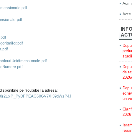
Admit
imensionale.pdf
Acte
ensionale.pdf
INFO
ACT
.pdf
ritmilor.pdf
Depun
.pdf
prelu
studi
blouriUnidimensionale.pdf
PeNumere.pdf
Depun
de ta
2026
Depun
fi disponibile pe Youtube la adresa:
echiv
t=PLB0r2LbiP_PyDFPEAG50GV7Xi59dWzP4J
unive
Clari
2026
Ierar
repar