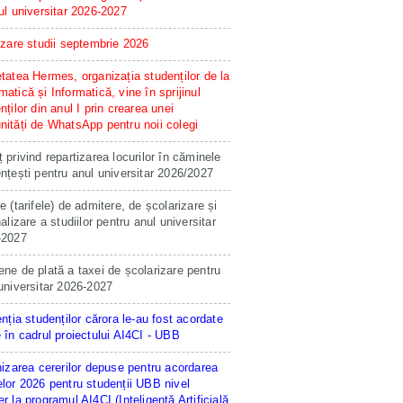
ul universitar 2026-2027
izare studii septembrie 2026
tatea Hermes, organizația studenților de la
atică și Informatică, vine în sprijinul
nților din anul I prin crearea unei
ități de WhatsApp pentru noii colegi
 privind repartizarea locurilor în căminele
nțești pentru anul universitar 2026/2027
e (tarifele) de admitere, de școlarizare și
nalizare a studiilor pentru anul universitar
-2027
ne de plată a taxei de școlarizare pentru
universitar 2026-2027
enția studenților cărora le-au fost acordate
 în cadrul proiectului AI4CI - UBB
hizarea cererilor depuse pentru acordarea
lor 2026 pentru studenții UBB nivel
r la programul AI4CI (Inteligență Artificială