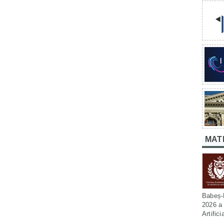
MAT
Babeș-B
2026 a 
Artific