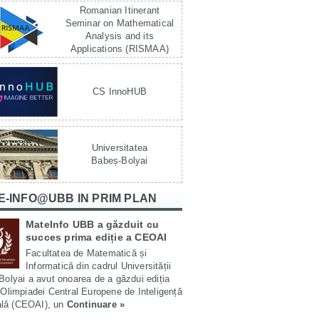
Romanian Itinerant
Seminar on Mathematical
Analysis and its
Applications (RISMAA)
CS InnoHUB
Universitatea
Babeș-Bolyai
E-INFO@UBB IN PRIM PLAN
MateInfo UBB a găzduit cu
succes prima ediție a CEOAI
Facultatea de Matematică și
Informatică din cadrul Universității
olyai a avut onoarea de a găzdui ediția
Olimpiadei Central Europene de Inteligență
ială (CEOAI), un
Continuare »