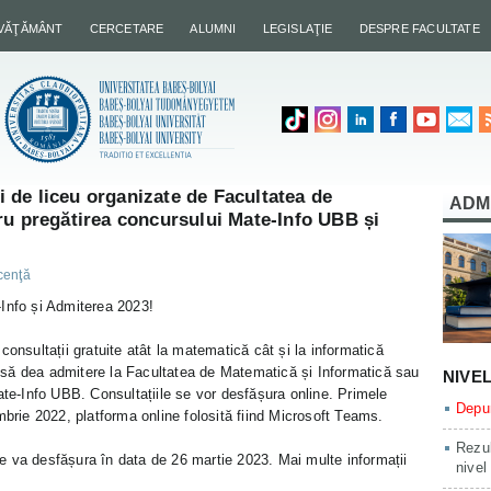
NVĂŢĂMÂNT
CERCETARE
ALUMNI
LEGISLAŢIE
DESPRE FACULTATE
ii de liceu organizate de Facultatea de
ADM
ru pregătirea concursului Mate-Info UBB și
icenţă
Info și Admiterea 2023!
consultații gratuite atât la matematică cât și la informatică
or să dea admitere la Facultatea de Matematică și Informatică sau
NIVE
ate-Info UBB. Consultațiile se vor desfășura online. Primele
Depun
mbrie 2022, platforma online folosită fiind Microsoft Teams.
Rezul
 va desfășura în data de 26 martie 2023. Mai multe informații
nivel