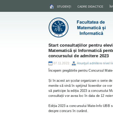
STUDENŢI
CADRE DIDACTICE
Î
Start consultațiilor pentru elev
Matematică și Informatică pent
concursului de admitere 2023
07.11.2022
Anunţuri admitere nivel l
Începem pregătirile pentru Concursul Mate-
Și în acest an școlar organizam o serie de 
menite să vină în sprijinul liceenilor ce v
să participe la ediția 2023 a concursului M
consultații vor avea loc în data de 12 noie
Ediția 2023 a concursului Mate-Info UBB se
despre concurs în curând.