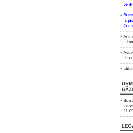
pentr
Burse
la pr
Conne
Anunț
admin
Acces
de un
Elibe
URM
GĂZ
Școa
Lean
21.09
LEG