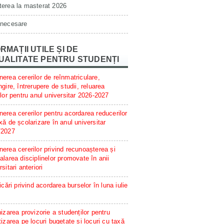
erea la masterat 2026
 necesare
RMAȚII UTILE ȘI DE
UALITATE PENTRU STUDENȚI
erea cererilor de reînmatriculare,
ngire, întrerupere de studii, reluarea
ilor pentru anul universitar 2026-2027
erea cererilor pentru acordarea reducerilor
xă de școlarizare în anul universitar
/2027
erea cererilor privind recunoașterea și
alarea disciplinelor promovate în anii
rsitari anteriori
ficări privind acordarea burselor în luna iulie
hizarea provizorie a studenților pentru
tizarea pe locuri bugetate și locuri cu taxă