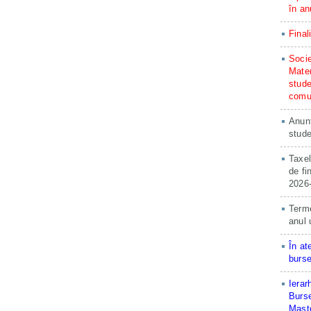
în an
Final
Socie
Matem
stude
comun
Anunț
stude
Taxel
de fi
2026
Terme
anul 
În at
burse
Ierar
Burse
Maste