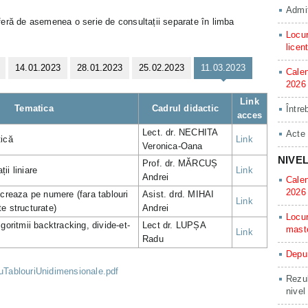
Admit
eră de asemenea o serie de consultații separate în limba
Locur
licen
14.01.2023
28.01.2023
25.02.2023
11.03.2023
Calen
2026
Link
Tematica
Cadrul didactic
Între
acces
Lect. dr. NECHITA
Acte
tică
Link
Veronica-Oana
NIVE
Prof. dr. MĂRCUȘ
ii liniare
Link
Andrei
Calen
2026
ucreaza pe numere (fara tablouri
Asist. drd. MIHAI
Link
e structurate)
Andrei
Locur
lgoritmii backtracking, divide-et-
Lect dr. LUPȘA
mast
Link
Radu
Depun
TablouriUnidimensionale.pdf
Rezul
nivel