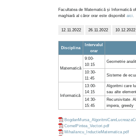
Facultatea de Matematică și Informatică of
maghiară al căror orar este disponibil
aici
.
12.11.2022
26.11.2022
10.12.2022
Intervalul
Disciplina
orar
9:00-
Geometrie anali
10:15
Matematică
10:30-
Sisteme de ecuaț
11:45
13:00-
Algoritmi care l
14:15
sau alte element
Informatică
14:30-
Recursivitate. A
15:45
impera, greedy
BogdanMursa_AlgoritmiCareLucreazaCu
CornelPintea_Vectori.pdf
MihaiIancu_InductieMatematica.pdf