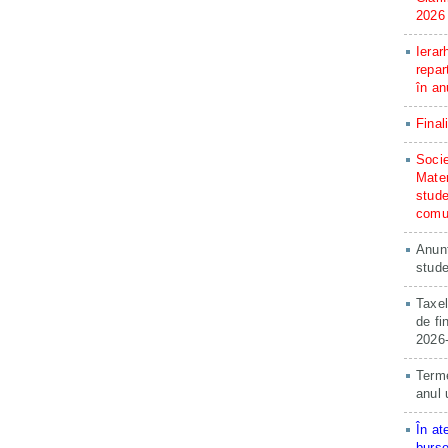
2026
Ierar
repar
în an
Final
Socie
Matem
stude
comun
Anunț
stude
Taxel
de fi
2026
Terme
anul 
În at
burse