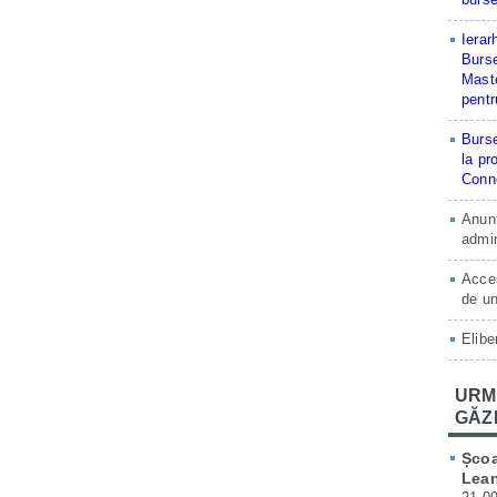
Ierar
Burse
Maste
pentr
Burse
la pr
Conne
Anunț
admin
Acces
de un
Elibe
URM
GĂZ
Școa
Lean