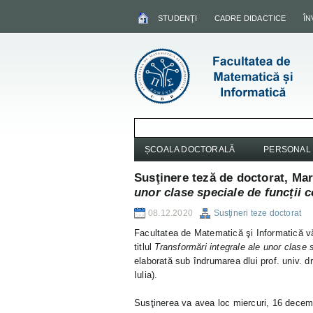
STUDENŢI
CADRE DIDACTICE
Î
ȘCOALA DOCTORALĂ
PERSONAL
Susţinere teză de doctorat, M
unor clase speciale de funcții 
08.12.2020
Susţineri teze doctorat
Facultatea de Matematică şi Informatică vă 
titlul
Transformări integrale ale unor clase 
elaborată sub îndrumarea dlui prof. univ. 
Iulia).
Susţinerea va avea loc miercuri, 16 decemb