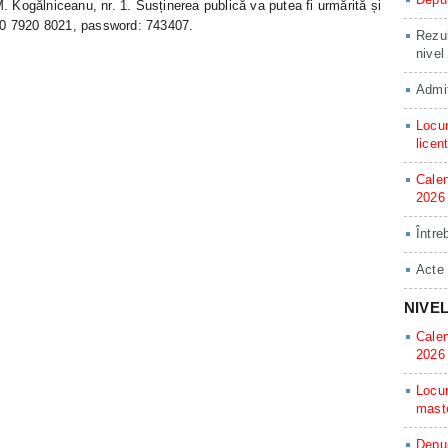
M. Kogălniceanu, nr. 1. Susținerea publică va putea fi urmărită și
90 7920 8021, password: 743407.
Rezul
nivel
Admit
Locur
licen
Calen
2026
Între
Acte
NIVE
Calen
2026
Locur
mast
Depun