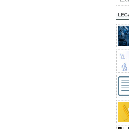
21.09
LEG