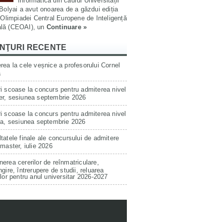
Informatică din cadrul Universității
olyai a avut onoarea de a găzdui ediția
Olimpiadei Central Europene de Inteligență
ială (CEOAI), un
Continuare »
NŢURI RECENTE
rea la cele veșnice a profesorului Cornel
a
i scoase la concurs pentru admiterea nivel
er, sesiunea septembrie 2026
i scoase la concurs pentru admiterea nivel
ta, sesiunea septembrie 2026
tatele finale ale concursului de admitere
 master, iulie 2026
erea cererilor de reînmatriculare,
ngire, întrerupere de studii, reluarea
ilor pentru anul universitar 2026-2027