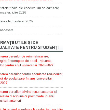
tatele finale ale concursului de admitere
 master, iulie 2026
erea la masterat 2026
 necesare
RMAȚII UTILE ȘI DE
UALITATE PENTRU STUDENȚI
erea cererilor de reînmatriculare,
ngire, întrerupere de studii, reluarea
ilor pentru anul universitar 2026-2027
erea cererilor pentru acordarea reducerilor
xă de școlarizare în anul universitar
/2027
erea cererilor privind recunoașterea și
alarea disciplinelor promovate în anii
rsitari anteriori
ficări privind acordarea burselor în luna iulie