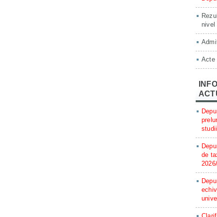
Rezul
nivel
Admit
Acte
INFO
ACT
Depun
prelu
studi
Depun
de ta
2026
Depun
echiv
unive
Clari