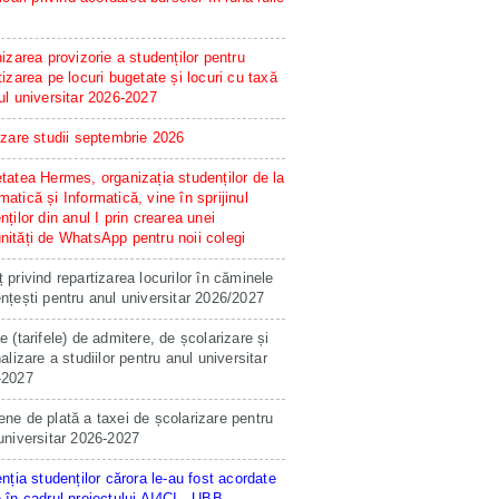
hizarea provizorie a studenților pentru
tizarea pe locuri bugetate și locuri cu taxă
ul universitar 2026-2027
izare studii septembrie 2026
tatea Hermes, organizația studenților de la
atică și Informatică, vine în sprijinul
nților din anul I prin crearea unei
ități de WhatsApp pentru noii colegi
 privind repartizarea locurilor în căminele
nțești pentru anul universitar 2026/2027
e (tarifele) de admitere, de școlarizare și
nalizare a studiilor pentru anul universitar
-2027
ne de plată a taxei de școlarizare pentru
universitar 2026-2027
enția studenților cărora le-au fost acordate
 în cadrul proiectului AI4CI - UBB