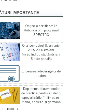
 - 24.09.2026 |
ĂTURI IMPORTANTE
Obține o certificare în
Robotică prin programul
SPECTRO
Orar semestrul II, an univ.
2025-2026 (valabil
începând cu săptămâna a
5-a de școală)
Eliberarea adeverinţelor de
student
Depunerea documentelor
de practica pentru studenții
specializărilor în limba ro­
mână, engleză și germană