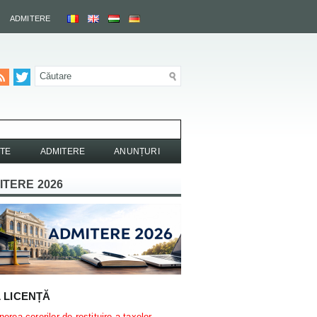
ADMITERE
TE
ADMITERE
ANUNȚURI
ITERE 2026
L LICENȚĂ
erea cererilor de restituire a taxelor