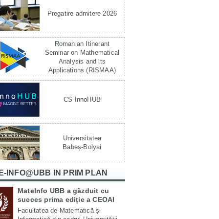
Pregatire admitere 2026
Romanian Itinerant
Seminar on Mathematical
Analysis and its
Applications (RISMAA)
CS InnoHUB
Universitatea
Babeș-Bolyai
E-INFO@UBB IN PRIM PLAN
MateInfo UBB a găzduit cu
succes prima ediție a CEOAI
Facultatea de Matematică și