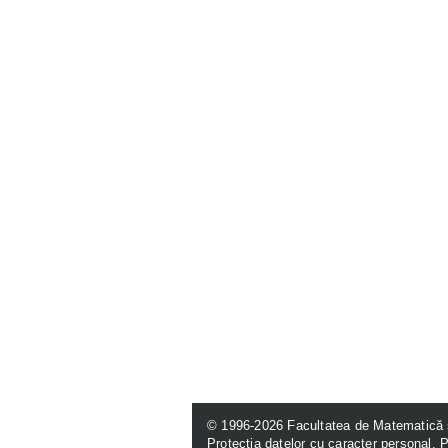
© 1996-2026
Facultatea de Matematică 
Protecția datelor cu caracter personal
.
P