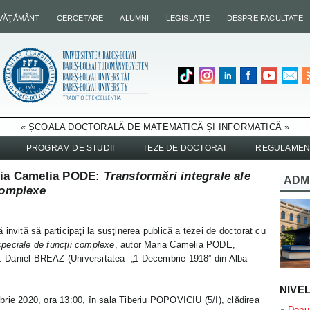
NVĂŢĂMÂNT
CERCETARE
ALUMNI
LEGISLAŢIE
DESPRE FACULTATE
« ȘCOALA DOCTORALĂ DE MATEMATICĂ ȘI INFORMATICĂ »
PROGRAM DE STUDII
TEZE DE DOCTORAT
REGULAMEN
aria Camelia PODE:
Transformări integrale ale
ADM
complexe
invită să participaţi la susţinerea publică a tezei de doctorat cu
speciale de funcții complexe
, autor Maria Camelia PODE,
dr. Daniel BREAZ (Universitatea „1 Decembrie 1918” din Alba
NIVE
rie 2020, ora 13:00, în sala Tiberiu POPOVICIU (5/I), clădirea
Depun