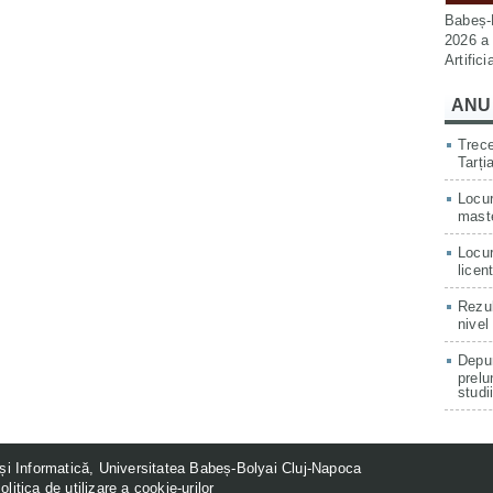
Babeș-B
2026 a 
Artific
ANU
Trece
Tarți
Locur
mast
Locur
licen
Rezul
nivel
Depun
prelu
studi
și Informatică, Universitatea Babeș-Bolyai Cluj-Napoca
olitica de utilizare a cookie-urilor