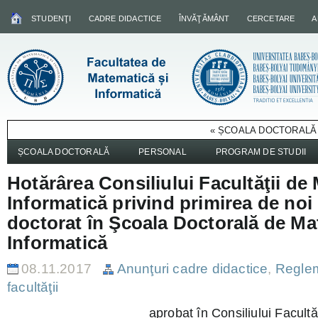
STUDENŢI
CADRE DIDACTICE
ÎNVĂŢĂMÂNT
CERCETARE
A
« ȘCOALA DOCTORALĂ 
ȘCOALA DOCTORALĂ
PERSONAL
PROGRAM DE STUDII
Hotărârea Consiliului Facultăţii de
Informatică privind primirea de noi
doctorat în Şcoala Doctorală de Ma
Informatică
08.11.2017
Anunţuri cadre didactice
,
Reglem
facultăţii
aprobat în Consiliului Facult