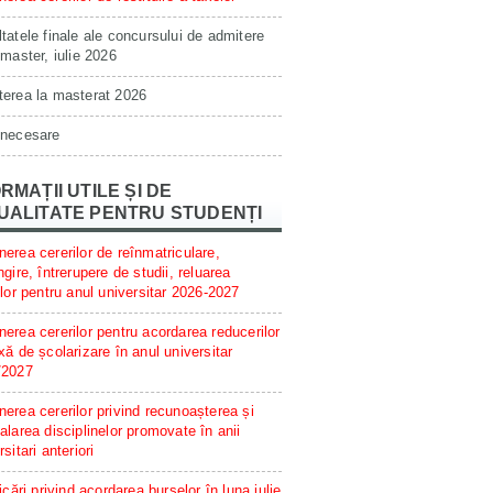
tatele finale ale concursului de admitere
 master, iulie 2026
erea la masterat 2026
 necesare
RMAȚII UTILE ȘI DE
UALITATE PENTRU STUDENȚI
erea cererilor de reînmatriculare,
ngire, întrerupere de studii, reluarea
ilor pentru anul universitar 2026-2027
erea cererilor pentru acordarea reducerilor
xă de școlarizare în anul universitar
/2027
erea cererilor privind recunoașterea și
alarea disciplinelor promovate în anii
rsitari anteriori
ficări privind acordarea burselor în luna iulie