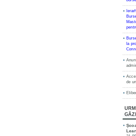
Ierar
Burse
Maste
pentr
Burse
la pr
Conne
Anunț
admin
Acces
de un
Elibe
URM
GĂZ
Școa
Lean