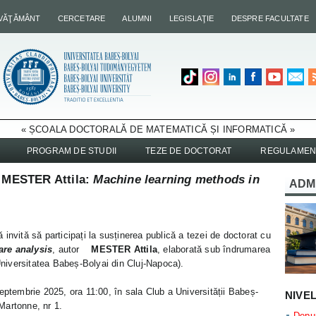
NVĂŢĂMÂNT
CERCETARE
ALUMNI
LEGISLAŢIE
DESPRE FACULTATE
« ȘCOALA DOCTORALĂ DE MATEMATICĂ ȘI INFORMATICĂ »
PROGRAM DE STUDII
TEZE DE DOCTORAT
REGULAMEN
d MESTER Attila:
Machine learning methods in
ADM
invită să participați la susținerea publică a tezei de doctorat cu
re analysis
, autor
MESTER Attila
, elaborată sub îndrumarea
iversitatea Babeș-Bolyai din Cluj-Napoca).
eptembrie 2025, ora 11:00, în sala Club a Universității Babeș-
NIVE
Martonne, nr 1.
Depun