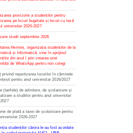
hizarea provizorie a studenților pentru
tizarea pe locuri bugetate și locuri cu taxă
ul universitar 2026-2027
izare studii septembrie 2026
tatea Hermes, organizația studenților de la
atică și Informatică, vine în sprijinul
nților din anul I prin crearea unei
ități de WhatsApp pentru noii colegi
 privind repartizarea locurilor în căminele
nțești pentru anul universitar 2026/2027
e (tarifele) de admitere, de școlarizare și
nalizare a studiilor pentru anul universitar
-2027
ne de plată a taxei de școlarizare pentru
universitar 2026-2027
enția studenților cărora le-au fost acordate
 în cadrul proiectului AI4CI - UBB