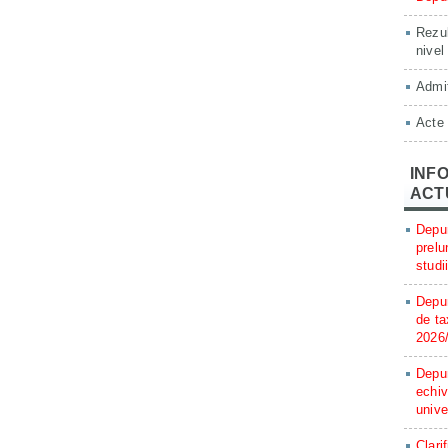
Rezul
nivel
Admit
Acte
INFO
ACT
Depun
prelu
studi
Depun
de ta
2026
Depun
echiv
unive
Clari