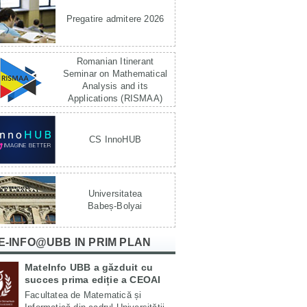
Pregatire admitere 2026
Romanian Itinerant
Seminar on Mathematical
Analysis and its
Applications (RISMAA)
CS InnoHUB
Universitatea
Babeș-Bolyai
E-INFO@UBB IN PRIM PLAN
MateInfo UBB a găzduit cu
succes prima ediție a CEOAI
Facultatea de Matematică și