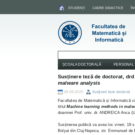
STUDENŢI
CADRE DIDACTICE
Î
ȘCOALA DOCTORALĂ
PERSONAL
Susținere teză de doctorat, dr
malware analysis
09.09.2025
Susţineri teze doctorat
Facultatea de Matematică și Informatică vă 
titlul
Machine learning methods in malwa
doamnei Prof. univ. dr. ANDREICA Anca (Un
Susținerea publică va avea loc vineri, 19 s
Bolyai din Cluj-Napoca, str. Emmanuel de 