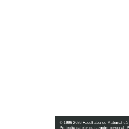
© 1996-2026
Facultatea de Matematică 
Protecția datelor cu caracter personal
.
P