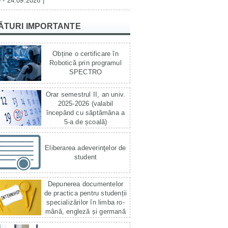
 - 24.09.2026 |
ĂTURI IMPORTANTE
Obține o certificare în
Robotică prin programul
SPECTRO
Orar semestrul II, an univ.
2025-2026 (valabil
începând cu săptămâna a
5-a de școală)
Eliberarea adeverinţelor de
student
Depunerea documentelor
de practica pentru studenții
specializărilor în limba ro­
mână, engleză și germană