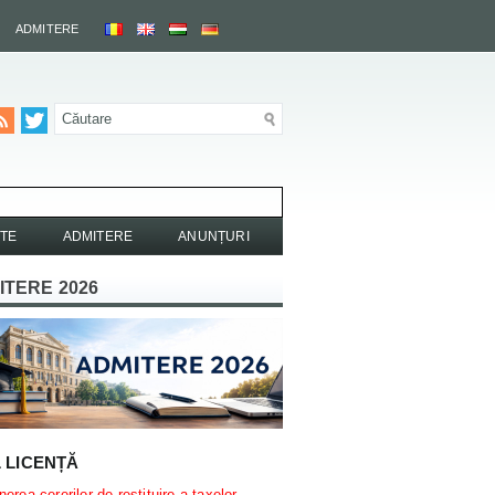
ADMITERE
TE
ADMITERE
ANUNȚURI
ITERE 2026
L LICENȚĂ
erea cererilor de restituire a taxelor