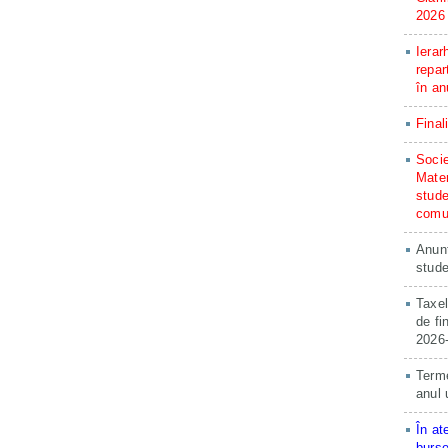
2026
Ierar
repar
în an
Final
Socie
Matem
stude
comun
Anunț
stude
Taxel
de fi
2026
Terme
anul 
În at
burse