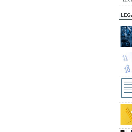
21.09
LEG