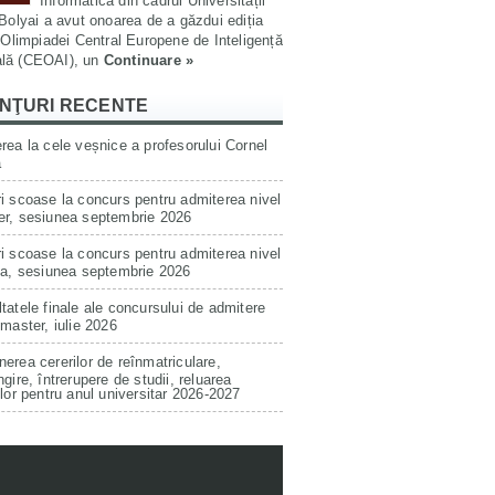
Informatică din cadrul Universității
olyai a avut onoarea de a găzdui ediția
Olimpiadei Central Europene de Inteligență
ială (CEOAI), un
Continuare »
NŢURI RECENTE
rea la cele veșnice a profesorului Cornel
a
i scoase la concurs pentru admiterea nivel
er, sesiunea septembrie 2026
i scoase la concurs pentru admiterea nivel
ta, sesiunea septembrie 2026
tatele finale ale concursului de admitere
 master, iulie 2026
erea cererilor de reînmatriculare,
ngire, întrerupere de studii, reluarea
ilor pentru anul universitar 2026-2027