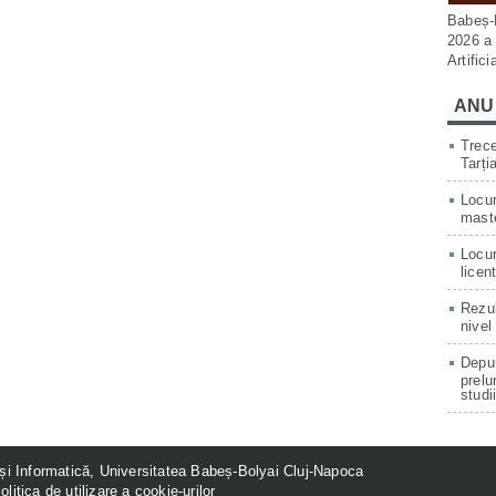
Babeș-B
2026 a 
Artific
ANU
Trece
Tarți
Locur
mast
Locur
licen
Rezul
nivel
Depun
prelu
studi
și Informatică, Universitatea Babeș-Bolyai Cluj-Napoca
olitica de utilizare a cookie-urilor