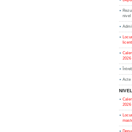
Rezul
nivel
Admit
Locur
licen
Calen
2026
Între
Acte
NIVE
Calen
2026
Locur
mast
Depun