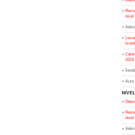
Rezul
nivel
Admit
Locur
licen
Calen
2026
Între
Acte
NIVE
Depun
Rezul
nivel
Admit