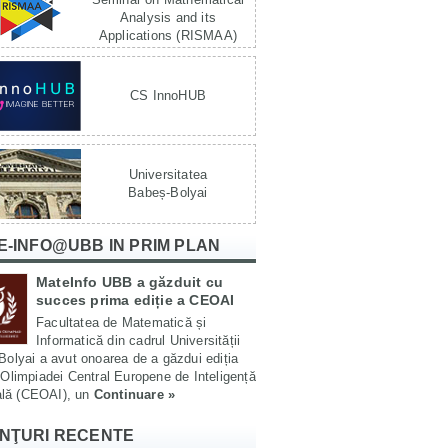
Analysis and its
Applications (RISMAA)
CS InnoHUB
Universitatea
Babeș-Bolyai
E-INFO@UBB IN PRIM PLAN
MateInfo UBB a găzduit cu
succes prima ediție a CEOAI
Facultatea de Matematică și
Informatică din cadrul Universității
olyai a avut onoarea de a găzdui ediția
Olimpiadei Central Europene de Inteligență
ială (CEOAI), un
Continuare »
NŢURI RECENTE