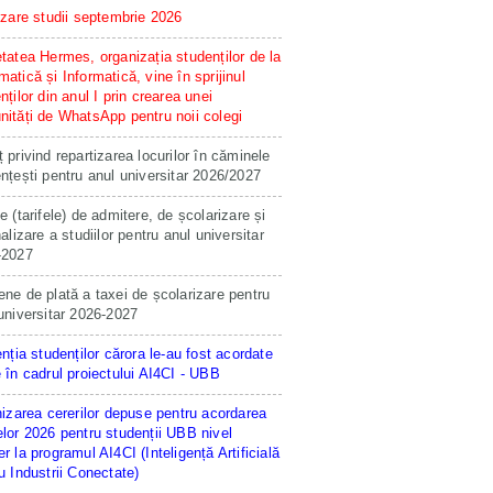
izare studii septembrie 2026
tatea Hermes, organizația studenților de la
atică și Informatică, vine în sprijinul
nților din anul I prin crearea unei
ități de WhatsApp pentru noii colegi
 privind repartizarea locurilor în căminele
nțești pentru anul universitar 2026/2027
e (tarifele) de admitere, de școlarizare și
nalizare a studiilor pentru anul universitar
-2027
ne de plată a taxei de școlarizare pentru
universitar 2026-2027
enția studenților cărora le-au fost acordate
 în cadrul proiectului AI4CI - UBB
hizarea cererilor depuse pentru acordarea
lor 2026 pentru studenții UBB nivel
r la programul AI4CI (Inteligență Artificială
u Industrii Conectate)