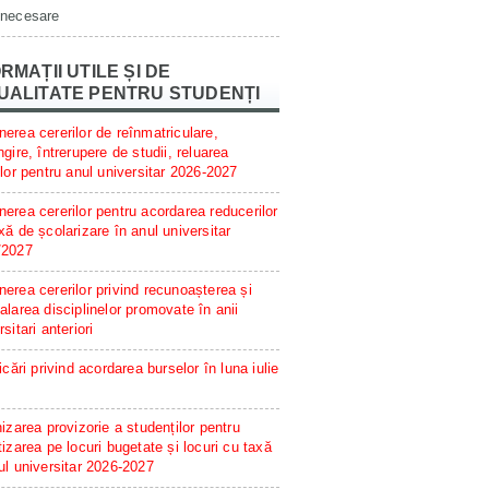
 necesare
RMAȚII UTILE ȘI DE
UALITATE PENTRU STUDENȚI
erea cererilor de reînmatriculare,
ngire, întrerupere de studii, reluarea
ilor pentru anul universitar 2026-2027
erea cererilor pentru acordarea reducerilor
xă de școlarizare în anul universitar
/2027
erea cererilor privind recunoașterea și
alarea disciplinelor promovate în anii
rsitari anteriori
ficări privind acordarea burselor în luna iulie
hizarea provizorie a studenților pentru
tizarea pe locuri bugetate și locuri cu taxă
ul universitar 2026-2027