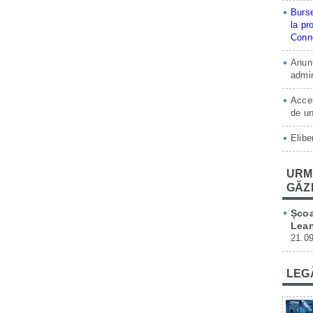
Burse
la pr
Conne
Anunț
admin
Acces
de un
Elibe
URM
GĂZ
Școa
Lean
21.09
LEG