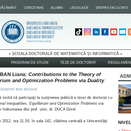
NVĂŢĂMÂNT
CERCETARE
ALUMNI
LEGISLAŢIE
DESPRE FACULTATE
« ȘCOALA DOCTORALĂ DE MATEMATICĂ ȘI INFORMATICĂ »
PROGRAM DE STUDII
TEZE DE DOCTORAT
REGULAMEN
IOBAN Liana:
Contributions to the Theory of
ADM
ibrium and Optimization Problems via Duality
,
Susţineri teze doctorat
invită să participaţi la susţinerea publică a tezei de doctorat cu
onal Inequalities, Equilibrium and Optimization Problems via
 îndrumarea dlui prof. univ. dr. DUCA Dorel.
 2012, ora 11:30, în sala 142, clădirea centrală a Universităţii
NIVE
Depun