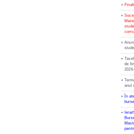
Final
Socie
Matem
stude
comun
Anunț
stude
Taxel
de fi
2026
Terme
anul 
În at
burse
Ierar
Burse
Maste
pentr