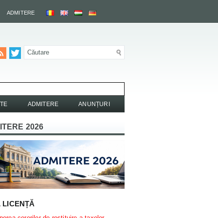
ADMITERE
TE
ADMITERE
ANUNȚURI
ITERE 2026
L LICENȚĂ
erea cererilor de restituire a taxelor