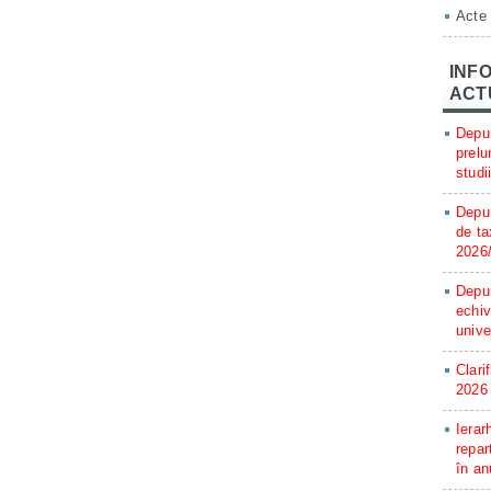
Acte
INFO
ACT
Depun
prelu
studi
Depun
de ta
2026
Depun
echiv
unive
Clari
2026
Ierar
repar
în an