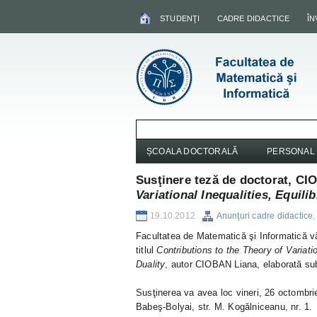
STUDENŢI
CADRE DIDACTICE
Î
ȘCOALA DOCTORALĂ
PERSONAL
Susţinere teză de doctorat, C
Variational Inequalities, Equil
19.10.2012
Anunţuri cadre didactice
Facultatea de Matematică şi Informatică vă 
titlul
Contributions to the Theory of Variati
Duality
, autor CIOBAN Liana, elaborată sub
Susţinerea va avea loc vineri, 26 octombrie
Babeş-Bolyai, str. M. Kogălniceanu, nr. 1.