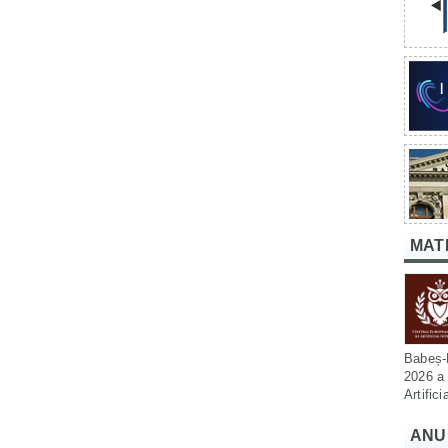
MAT
Babeș-B
2026 a 
Artific
ANU