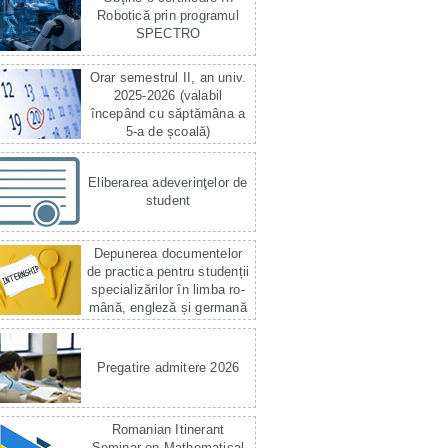
Robotică prin programul
SPECTRO
Orar semestrul II, an univ.
2025-2026 (valabil
începând cu săptămâna a
5-a de școală)
Eliberarea adeverinţelor de
student
Depunerea documentelor
de practica pentru studenții
specializărilor în limba ro­
mână, engleză și germană
Pregatire admitere 2026
Romanian Itinerant
Seminar on Mathematical