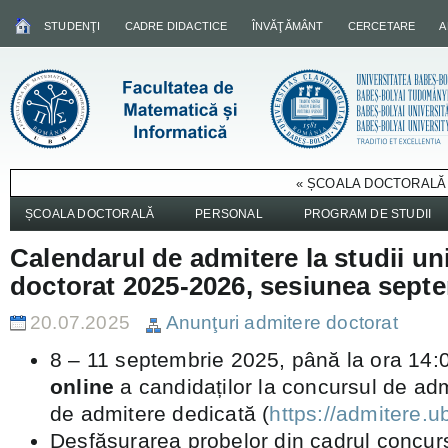
STUDENŢI
CADRE DIDACTICE
ÎNVĂŢĂMÂNT
CERCETARE
A
« ȘCOALA DOCTORALĂ 
ȘCOALA DOCTORALĂ
PERSONAL
PROGRAM DE STUDII
Calendarul de admitere la studii un
doctorat 2025-2026, sesiunea sept
20.07.2025
Anunţuri admitere doctorat
8 – 11 septembrie 2025, până la ora 14:0
online
a candidaților la concursul de adm
de admitere dedicată (
https://admitere.ub
Desfășurarea probelor din cadrul concur