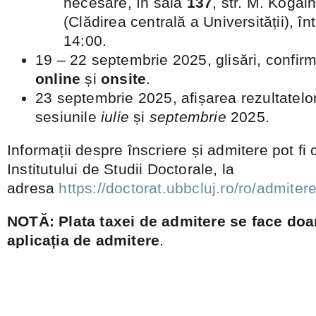
necesare, în sala
137
, str. M. Kogăl
(Clădirea centrală a Universității), în
14:00.
19 – 22 septembrie 2025, glisări, confirm
online
și
onsite
.
23 septembrie 2025, afișarea rezultatelor
sesiunile
iulie
și
septembrie
2025.
Informații despre înscriere și admitere pot fi 
Institutului de Studii Doctorale, la
adresa
https://doctorat.ubbcluj.ro/ro/admitere
NOTĂ: Plata taxei de admitere se face doar
aplicația de admitere
.