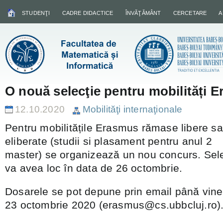
STUDENŢI
CADRE DIDACTICE
ÎNVĂŢĂMÂNT
CERCETARE
A
O nouă selecţie pentru mobilități 
12.10.2020
Mobilităţi internaţionale
Pentru mobilitățile Erasmus rămase libere s
eliberate (studii si plasament pentru anul 2
master) se organizează un nou concurs. Sele
va avea loc în data de 26 octombrie.
Dosarele se pot depune prin email până viner
23 octombrie 2020 (erasmus@cs.ubbcluj.ro)