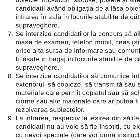
candidații având obligația de a lăsa obie
intrarea ȋn sală în locurile stabilite de c
supraveghere.
Se interzice candidaților la concurs să ai
masa de examen, telefon mobil, ceas (s
orice alta sursa de informare sau comun
fi lăsate in bagaj in locurile stabilite de 
supraveghere.
Se interzice candidaților să comunice înt
exteriorul, să copieze, să transmită sau
materiale care permit copiatul sau să sch
ciorne sau alte materiale care ar putea fi 
rezolvarea subiectelor.
La intrarea, respectiv la ieșirea din săli
candidații nu au voie să fie însoțiți, cu 
cu nevoi speciale (care vor urma instrucți