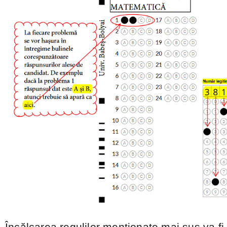
Încălcarea regulilor menționate mai sus va f