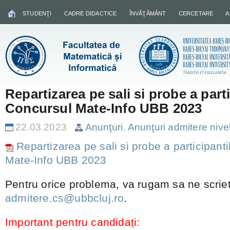
STUDENŢI
CADRE DIDACTICE
ÎNVĂŢĂMÂNT
CERCETARE
A
Repartizarea pe sali si probe a parti
Concursul Mate-Info UBB 2023
22.03.2023
Anunţuri
,
Anunţuri admitere nivel
Repartizarea pe sali si probe a participanti
Mate-Info UBB 2023
Pentru orice problema, va rugam sa ne scriet
admitere.cs@ubbcluj.ro
.
Important pentru candidați: