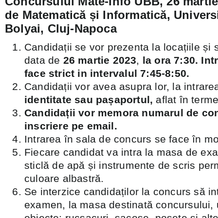
Concursului Mate-Info UBB, 26 martie
de Matematică și Informatică, Univers
Bolyai, Cluj-Napoca
Candidații se vor prezenta la locațiile și s
data de
26 martie 2023
,
la ora 7:30. Int
face strict in intervalul 7:45-8:50.
Candidații vor avea asupra lor, la intrare
identitate sau pașaportul,
aflat în terme
Candidații vor memora
numarul de con
inscriere pe email
.
Intrarea în sala de concurs se face în m
Fiecare candidat va intra la masa de ex
sticlă de apă și instrumente de scris pe
culoare albastră.
Se interzice candidaților la concurs să i
examen, la masa destinată concursului,
obiecte: rucsacuri, sacoșe, poșete și al