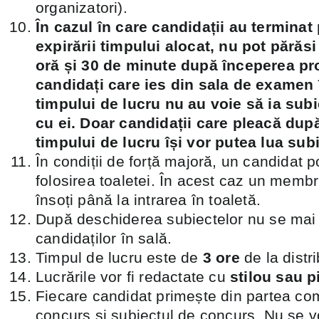
organizatori).
În cazul în care candidații au terminat
expirării timpului alocat, nu pot părăs
oră și 30 de minute după începerea pr
candidați care ies din sala de examen î
timpului de lucru nu au voie să ia su
cu ei. Doar candidații care pleacă dup
timpului de lucru își vor putea lua subi
În condiții de forță majoră, un candidat p
folosirea toaletei. În acest caz un membru
însoți până la intrarea în toaletă.
După deschiderea subiectelor nu se mai 
candidaților în sală.
Timpul de lucru este de
3 ore
de la distr
Lucrările vor fi redactate cu
stilou sau p
Fiecare candidat primește din partea comi
concurs și subiectul de concurs. Nu se vor