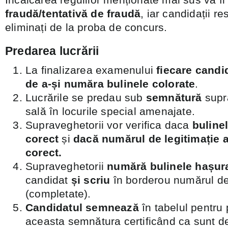
fraudă/tentativă de fraudă
, iar candidații res
eliminați de la proba de concurs.
Predarea lucrării
La finalizarea examenului
fiecare candid
de a-și număra bulinele colorate
.
Lucrările se predau sub
semnătură
supr
sală în locurile special amenajate.
Supraveghetorii vor verifica daca
buline
corect
și
dacă numărul de legitimație a
corect.
Supraveghetorii
numără bulinele hașur
candidat
și scriu
în borderou numărul de
(completate).
Candidatul semnează
în tabelul pentru 
aceasta semnătura certificând ca sunt d