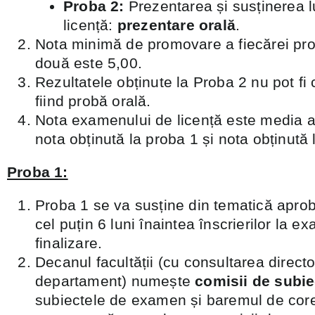
Proba 2:
Prezentarea și susținerea lu
licență:
prezentare orală
.
Nota minimă de promovare a fiecărei pro
două este 5,00.
Rezultatele obținute la Proba 2 nu pot fi
fiind probă orală.
Nota examenului de licență este media ar
nota obținută la proba 1 și nota obținută 
Proba 1:
Proba 1 se va susține din tematică aprob
cel puțin 6 luni înaintea înscrierilor la 
finalizare.
Decanul facultății (cu consultarea directo
departament) numește
comisii de subie
subiectele de examen și baremul de cor