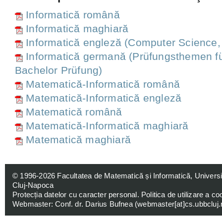
Informatică română
Informatică maghiară
Informatică engleză (Computer Science, 
Informatică germană (Prüfungsthemen für
Bachelor Prüfung)
Matematică-Informatică română
Matematică-Informatică engleză
Matematică română
Matematică-Informatică maghiară
Matematică maghiară
© 1996-2026
Facultatea de Matematică și Informatică, Univers
Cluj-Napoca
Protecția datelor cu caracter personal
.
Politica de utilizare a co
Webmaster: Conf. dr. Darius Bufnea (
webmaster[at]cs.ubbcluj.