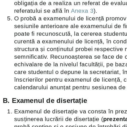
obligația de a realiza un referat de eval
referatului se află în
Anexa 3
).
O probă a examenului de licență promova
sesiunile anterioare ale examenului de fi
poate fi recunoscută, la cererea studentu
curentă a examenului de licență, ȋn condiț
structura și conținutul probei respective 
semnificativ. Recunoașterea se face de 
echivalare de la nivelul facultății, pe baz
care studentul o depune la secretariat, 
înscrierilor pentru examenul de licență, 
calendarului anunțat pentru sesiunea de f
B. Examenul de disertație
Examenul de disertație va consta în prez
susținerea lucrării de disertație (
prezent
probă conține și o sesiune de întrebări di