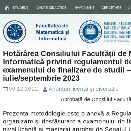
STUDENŢI
CADRE DIDACTICE
ÎNVĂŢĂMÂNT
CERCETARE
A
Hotărârea Consiliului Facultății de
Informatică privind regulamentul d
examenului de finalizare de studii –
iulie/septembrie 2023
09.12.2022
Anunţuri licenţă şi disertaţie
Aprobată de Consiliul Facultă
Prezenta metodologie este o anexă a Regul
organizare și desfășurare a examenului de fin
nivel licență și masterat aprobat de Senatul 