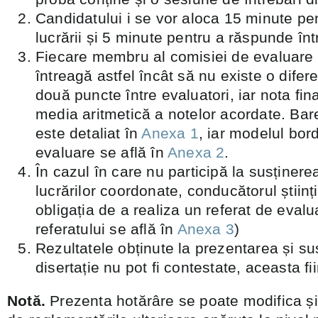
Candidatului i se vor aloca 15 minute pe
lucrării și 5 minute pentru a răspunde înt
Fiecare membru al comisiei de evaluare 
întreagă astfel încât să nu existe o dife
două puncte între evaluatori, iar nota fin
media aritmetică a notelor acordate. Ba
este detaliat în
Anexa 1
, iar modelul bor
evaluare se află în
Anexa 2
.
În cazul în care nu participă la susținere
lucrărilor coordonate, conducătorul științif
obligația de a realiza un referat de eval
referatului se află în
Anexa 3
)
Rezultatele obținute la prezentarea și sus
disertație nu pot fi contestate, aceasta fi
Notă.
Prezenta hotărâre se poate modifica și