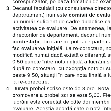
corespunzător, pe baza tematicii de exa
Decanul facultății (cu consultarea directo
departament) numește
comisii de eval
un număr suficient de cadre didactice ca
activitatea de evaluare. De asemenea, l
directorilor de departament, decanul nu
contestații
, din care nu pot face parte c
fac evaluarea inițială. La re-corectare, n
modifică numai dacă există o diferență s
0.50 puncte între nota inițială a lucrării ș
după re-corectare, cu excepția notelor su
peste 9.50, situații în care nota finală a l
la re-corectare.
Durata probei scrise este de 3 ore. Not
promovare a probei scrise este 5,00. Fie
lucrării este corectat de câte doi membri
evaluare. Aceștia acordă câte o notă înt