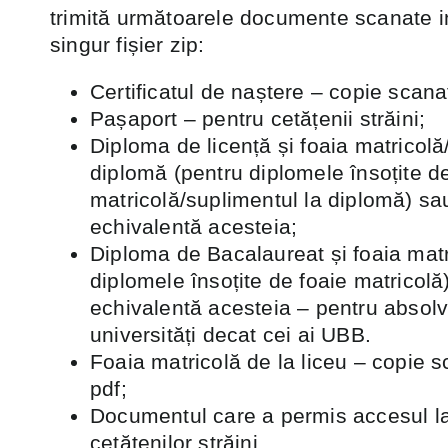
trimită următoarele documente scanate in
singur fișier zip:
Certificatul de naștere – copie scana
Pașaport – pentru cetățenii străini;
Diploma de licență și foaia matricolă
diplomă (pentru diplomele însoțite d
matricolă/suplimentul la diplomă) s
echivalentă acesteia;
Diploma de Bacalaureat și foaia matr
diplomele însoțite de foaie matricol
echivalentă acesteia – pentru absolve
universități decat cei ai UBB.
Foaia matricolă de la liceu – copie s
pdf;
Documentul care a permis accesul la 
cetățenilor străini