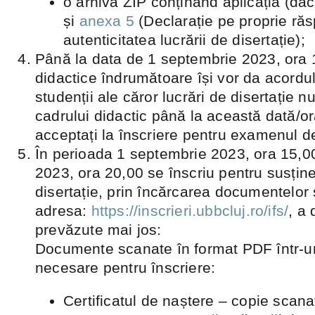
o arhivă ZIP conținând aplicația (dac
și
anexa 5
(Declarație pe proprie ră
autenticitatea lucrării de disertație);
Până la data de 1 septembrie 2023, ora 
didactice îndrumătoare își vor da acordul
studenții ale căror lucrări de disertație n
cadrului didactic până la această dată/oră
acceptați la înscriere pentru examenul de
În perioada 1 septembrie 2023, ora 15,0
2023, ora 20,00 se înscriu pentru susține
disertație, prin încărcarea documentelor
adresa:
https://inscrieri.ubbcluj.ro/ifs/
, a
prevăzute mai jos:
Documente scanate în format PDF într-un 
necesare pentru înscriere:
Certificatul de naștere – copie scana