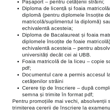
Pașaport – pentru cetățenii străini;
Diploma de licență și foaia matricolă
diplomă (pentru diplomele însoțite d
matricolă/suplimentul la diplomă) s
echivalentă acesteia;
Diploma de Bacalaureat și foaia matr
diplomele însoțite de foaie matricol
echivalentă acesteia – pentru absolve
universități decât cei ai UBB.
Foaia matricolă de la liceu – copie s
pdf;
Documentul care a permis accesul la 
cetățenilor străini
Cerere tip de înscriere – după comple
semna și trimite în format pdf;
Pentru promoțiile mai vechi, absolvenții 
trimiterea cererii de înscriere la examenu