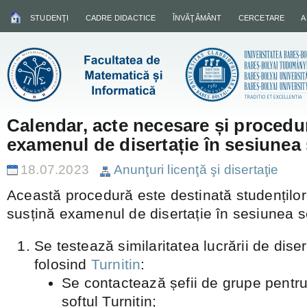
STUDENŢI
CADRE DIDACTICE
ÎNVĂŢĂMÂNT
CERCETARE
A
Calendar, acte necesare și procedur
examenul de disertație în sesiunea
18.07.2023
Anunţuri licenţă şi disertaţie
Această procedură este destinată studențilo
susțină examenul de disertație în sesiunea 
Se testează similaritatea lucrării de diser
folosind
Turnitin
:
Se contactează șefii de grupe pentru
softul Turnitin;