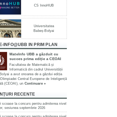
CS InnoHUB
Universitatea
Babeș-Bolyai
E-INFO@UBB IN PRIM PLAN
MateInfo UBB a găzduit cu
succes prima ediție a CEOAI
Facultatea de Matematică și
Informatică din cadrul Universității
olyai a avut onoarea de a găzdui ediția
Olimpiadei Central Europene de Inteligență
ială (CEOAI), un
Continuare »
NŢURI RECENTE
i scoase la concurs pentru admiterea nivel
er, sesiunea septembrie 2026
i scoase la concurs pentru admiterea nivel