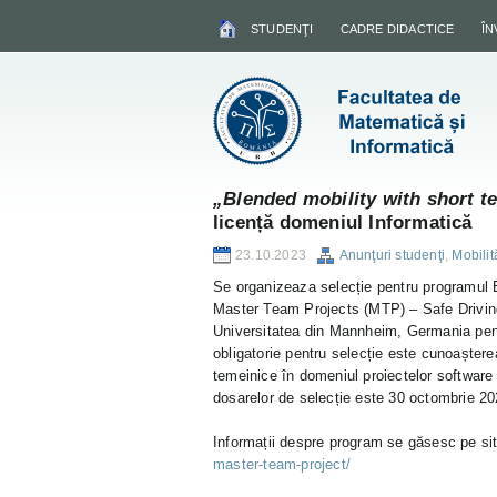
STUDENŢI
CADRE DIDACTICE
Î
„Blended mobility with short t
licență domeniul Informatică
23.10.2023
Anunţuri studenţi
,
Mobilit
Se organizeaza selecție pentru programul B
Master Team Projects (MTP) – Safe Driving
Universitatea din Mannheim, Germania pentr
obligatorie pentru selecție este cunoaștere
temeinice în domeniul proiectelor software
dosarelor de selecție este 30 octombrie 20
Informații despre program se găsesc pe si
master-team-project/