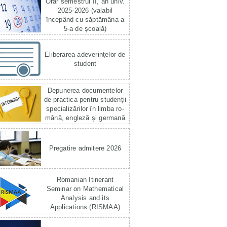
Orar semestrul II, an univ.
2025-2026 (valabil
începând cu săptămâna a
5-a de școală)
Eliberarea adeverinţelor de
student
Depunerea documentelor
de practica pentru studenții
specializărilor în limba ro­
mână, engleză și germană
Pregatire admitere 2026
Romanian Itinerant
Seminar on Mathematical
Analysis and its
Applications (RISMAA)