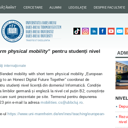
NVĂŢĂMÂNT
CERCETARE
ALUMNI
LEGISLAŢIE
DESPRE FACULTATE
erm physical mobility”
pentru studenți nivel
ADM
ăţi internaţionale
lended mobility with short term physical mobility „European
 to an Honest Digital Future Together” coordonat de
u studenți nivel licență din domeniul Informatică. Condiție
a limbilor germană și engleză la nivel cel puțin B2; cunoștințe
 care sunt prezentate pe site. Termenul pentru depunerea
NIVE
23 prin e-mail la adresa
mobilities.cs@ubbcluj.ro
.
Depun
te-ul
https://www.uni-mannheim.de/en/ines/teaching/european-
Rezul
nivel