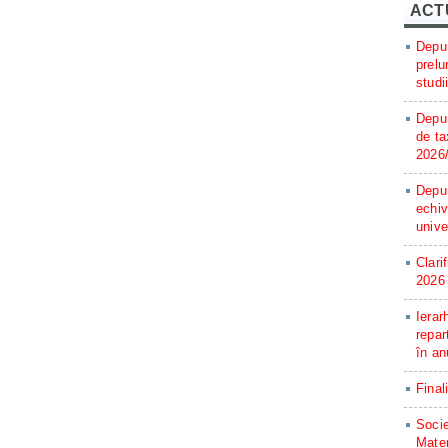
ACT
Depun
prelu
studi
Depun
de ta
2026
Depun
echiv
unive
Clari
2026
Ierar
repar
în an
Final
Socie
Matem