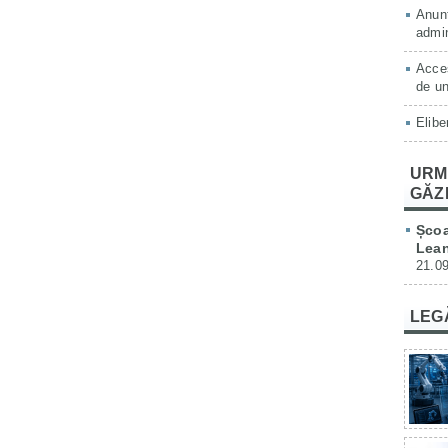
Anunț
admin
Acces
de un
Elibe
URM
GĂZ
Școa
Lean
21.09
LEG