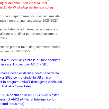
nților din anul I prin crearea unei
ități de WhatsApp pentru noii colegi
 privind repartizarea locurilor în căminele
nțești pentru anul universitar 2026/2027
e (tarifele) de admitere, de școlarizare și
nalizare a studiilor pentru anul universitar
-2027
ne de plată a taxei de școlarizare pentru
universitar 2026-2027
enția studenților cărora le-au fost acordate
 în cadrul proiectului AI4CI - UBB
hizarea cererilor depuse pentru acordarea
lor 2026 pentru studenții UBB nivel
r la programul AI4CI (Inteligență Artificială
u Industrii Conectate)
 2026 pentru studentii UBB nivel Master
ogramul AI4CI (Artificial Intelligence for
cted Industries)