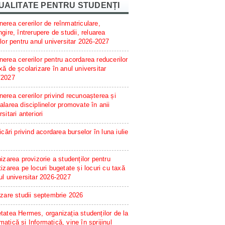
UALITATE PENTRU STUDENȚI
erea cererilor de reînmatriculare,
ngire, întrerupere de studii, reluarea
ilor pentru anul universitar 2026-2027
erea cererilor pentru acordarea reducerilor
xă de școlarizare în anul universitar
/2027
erea cererilor privind recunoașterea și
alarea disciplinelor promovate în anii
rsitari anteriori
ficări privind acordarea burselor în luna iulie
hizarea provizorie a studenților pentru
tizarea pe locuri bugetate și locuri cu taxă
ul universitar 2026-2027
izare studii septembrie 2026
tatea Hermes, organizația studenților de la
atică și Informatică, vine în sprijinul