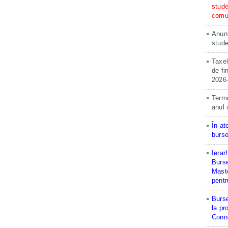
stude
comun
Anunț
stude
Taxel
de fi
2026
Terme
anul 
În at
burse
Ierar
Burse
Maste
pentr
Burse
la pr
Conne