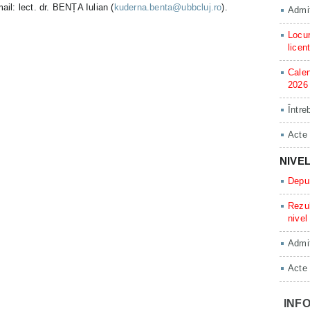
ail: lect. dr. BENȚA Iulian (
kuderna.benta@ubbcluj.ro
).
Admit
Locur
licen
Calen
2026
Între
Acte
NIVE
Depun
Rezul
nivel
Admit
Acte
INFO