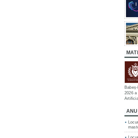
MAT
Babeș-B
2026 a 
Artific
ANU
Locur
mast
Locur