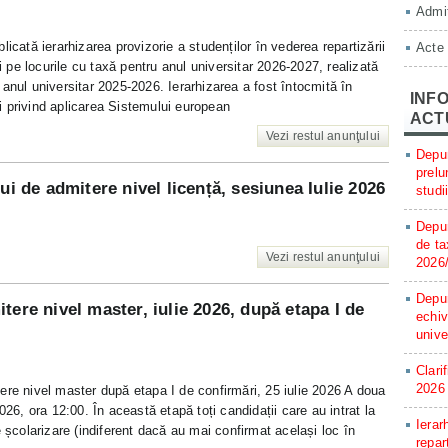
Admit
icată ierarhizarea provizorie a studenților în vederea repartizării
Acte
și pe locurile cu taxă pentru anul universitar 2026-2027, realizată
anul universitar 2025-2026. Ierarhizarea a fost întocmită în
INFO
 privind aplicarea Sistemului european
ACT
Vezi restul anunţului
Depun
prelu
ui de admitere nivel licență, sesiunea Iulie 2026
studi
Depun
de ta
Vezi restul anunţului
2026
Depun
tere nivel master, iulie 2026, după etapa I de
echiv
unive
Clari
2026
ere nivel master după etapa I de confirmări, 25 iulie 2026 A doua
026, ora 12:00. În această etapă toți candidații care au intrat la
Ierar
e școlarizare (indiferent dacă au mai confirmat același loc în
repar