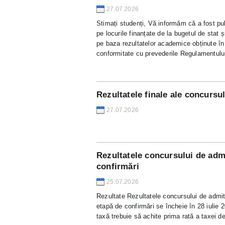
27.07.2026
Stimați studenți, Vă informăm că a fost publ
pe locurile finanțate de la bugetul de stat 
pe baza rezultatelor academice obținute în 
conformitate cu prevederile Regulamentului
Rezultatele finale ale concursul
27.07.2026
Rezultatele concursului de admi
confirmări
25.07.2026
Rezultate Rezultatele concursului de admit
etapă de confirmări se încheie în 28 iulie 2
taxă trebuie să achite prima rată a taxei d