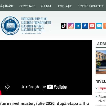
NVĂŢĂMÂNT
CERCETARE
ALUMNI
LEGISLAŢIE
DESPRE FACULTATE
ADM
NIVE
Depun
Rezul
nivel
ere nivel master, iulie 2026, după etapa a II-a