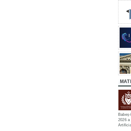
MAT
Babeș-B
2026 a 
Artific