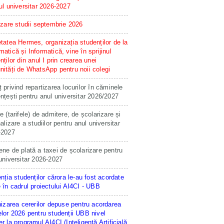
ul universitar 2026-2027
izare studii septembrie 2026
tatea Hermes, organizația studenților de la
atică și Informatică, vine în sprijinul
nților din anul I prin crearea unei
ități de WhatsApp pentru noii colegi
 privind repartizarea locurilor în căminele
nțești pentru anul universitar 2026/2027
e (tarifele) de admitere, de școlarizare și
nalizare a studiilor pentru anul universitar
-2027
ne de plată a taxei de școlarizare pentru
universitar 2026-2027
enția studenților cărora le-au fost acordate
 în cadrul proiectului AI4CI - UBB
hizarea cererilor depuse pentru acordarea
lor 2026 pentru studenții UBB nivel
r la programul AI4CI (Inteligență Artificială