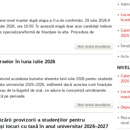
Admit
Locur
licen
re nivel master după etapa a II-a de confirmări, 28 iulie 2026 A
iulie 2026, ora 10:00. În această etapă doar acei candidați trebuie
Calen
 o specializare/formă de finanțare la alta. Procedura de
2026
Între
Vezi restul anunţului
Acte
rselor în luna iulie 2026
NIVE
Calen
privind acordarea burselor aferente lunii iulie 2026 pentru studenții
2026
nului universitar 2025–2026, indiferent dacă acestea sunt finanțate
au de la bugetul de stat, se aduce la cunoștință următoarele:
Locur
ică pe perioada
mast
Vezi restul anunţului
Depun
Rezul
zării provizorii a studenților pentru
nivel
și locuri cu taxă în anul universitar 2026–2027