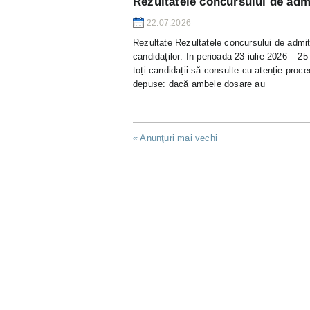
Rezultatele concursului de admi
22.07.2026
Rezultate Rezultatele concursului de admite
candidaților: In perioada 23 iulie 2026 – 2
toți candidații să consulte cu atenție proc
depuse: dacă ambele dosare au
«
Anunţuri mai vechi