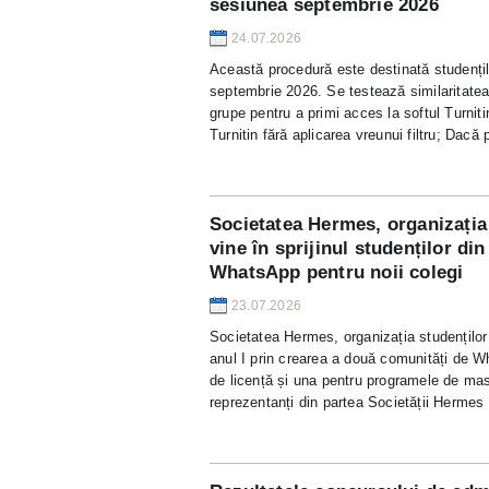
sesiunea septembrie 2026
24.07.2026
Această procedură este destinată studenți
septembrie 2026. Se testează similaritatea 
grupe pentru a primi acces la softul Turnitin
Turnitin fără aplicarea vreunui filtru; Dac
Societatea Hermes, organizația 
vine în sprijinul studenților di
WhatsApp pentru noii colegi
23.07.2026
Societatea Hermes, organizația studenților 
anul I prin crearea a două comunități de W
de licență și una pentru programele de mas
reprezentanți din partea Societății Hermes ș