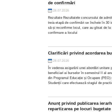
de confirmări
28.07.2026
Rezultate Rezultatele concursului de admite
treia etapă de confirmări se încheie în 30 
să-și reconfirme locul, care au glisat de la
confirmare a locului
Clarificări privind acordarea bu
28.07.2026
În vederea asigurării unei abordări unitare 
beneficiari ai burselor în semestrul II al a
din Programul Educație și Ocupare (PEO) s
Studenții care efectuează stagiul de pract
Anunț privind publicarea ierarhi
repartizarea pe locuri bugetate 