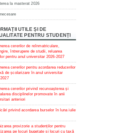
erea la masterat 2026
 necesare
RMAȚII UTILE ȘI DE
UALITATE PENTRU STUDENȚI
erea cererilor de reînmatriculare,
ngire, întrerupere de studii, reluarea
ilor pentru anul universitar 2026-2027
erea cererilor pentru acordarea reducerilor
xă de școlarizare în anul universitar
/2027
erea cererilor privind recunoașterea și
alarea disciplinelor promovate în anii
rsitari anteriori
ficări privind acordarea burselor în luna iulie
hizarea provizorie a studenților pentru
tizarea pe locuri bugetate și locuri cu taxă