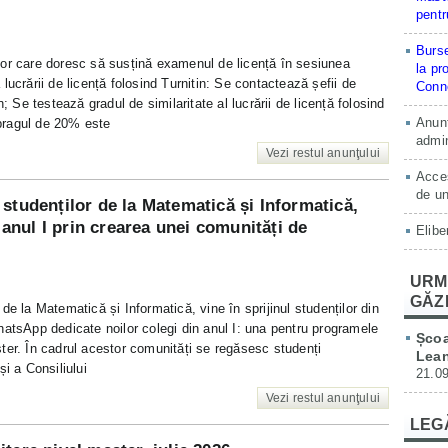
pentr
Burse
lor care doresc să susțină examenul de licență în sesiunea
la pr
lucrării de licență folosind Turnitin: Se contactează șefii de
Conne
; Se testează gradul de similaritate al lucrării de licență folosind
Anunț
ă pragul de 20% este
admin
Vezi restul anunţului
Acces
de un
studenților de la Matematică și Informatică,
n anul I prin crearea unei comunități de
Elibe
URM
GĂZ
de la Matematică și Informatică, vine în sprijinul studenților din
hatsApp dedicate noilor colegi din anul I: una pentru programele
Școa
ter. În cadrul acestor comunități se regăsesc studenți
Lean
i a Consiliului
21.09
Vezi restul anunţului
LEG