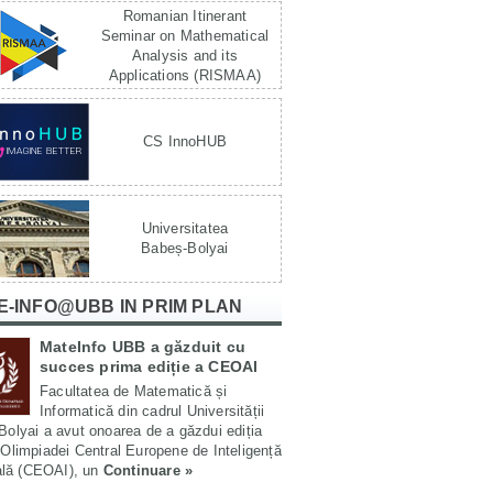
Romanian Itinerant
Seminar on Mathematical
Analysis and its
Applications (RISMAA)
CS InnoHUB
Universitatea
Babeș-Bolyai
E-INFO@UBB IN PRIM PLAN
MateInfo UBB a găzduit cu
succes prima ediție a CEOAI
Facultatea de Matematică și
Informatică din cadrul Universității
olyai a avut onoarea de a găzdui ediția
Olimpiadei Central Europene de Inteligență
ială (CEOAI), un
Continuare »