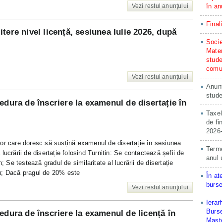
Vezi restul anunţului
în an
Final
tere nivel licență, sesiunea Iulie 2026, după
Socie
Matem
stude
comun
Vezi restul anunţului
Anunț
stude
edura de înscriere la examenul de disertație în
Taxel
de fi
2026
or care doresc să susțină examenul de disertație în sesiunea
Terme
ucrării de disertație folosind Turnitin: Se contactează șefii de
anul 
; Se testează gradul de similaritate al lucrării de disertație
tru; Dacă pragul de 20% este
În at
burse
Vezi restul anunţului
Ierar
Burse
edura de înscriere la examenul de licență în
Maste