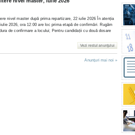
tere nivel master, iulie 2026
re nivel master după prima repartizare, 22 iulie 2026 În atenția
5 iulie 2026, ora 12:00 are loc prima etapă de confirmări. Rugăm
edura de confirmare a locului; Pentru candidații cu două dosare
Vezi restul anunţului
Anunţuri mai noi
»