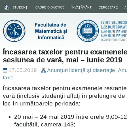
STUDENŢI
CADRE DIDACTICE
ÎNVĂŢĂMÂNT
CERCETARE
A
Încasarea taxelor pentru examenele
sesiunea de vară, mai – iunie 2019
17.05.2019
Anunţuri licenţă şi disertaţie
,
Anu
taxe
Încasarea taxelor pentru examenele restante
vară (inclusiv studenţii aflaţi în prelungire d
loc în următoarele perioada:
20 mai – 24 mai 2019 între orele 9,00-12,
facultății, camera 143;