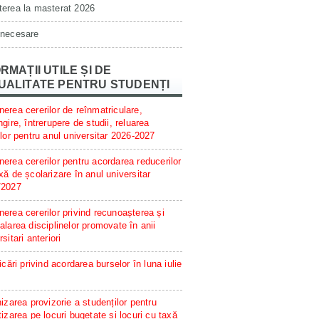
erea la masterat 2026
 necesare
RMAȚII UTILE ȘI DE
UALITATE PENTRU STUDENȚI
erea cererilor de reînmatriculare,
ngire, întrerupere de studii, reluarea
ilor pentru anul universitar 2026-2027
erea cererilor pentru acordarea reducerilor
xă de școlarizare în anul universitar
/2027
erea cererilor privind recunoașterea și
alarea disciplinelor promovate în anii
rsitari anteriori
ficări privind acordarea burselor în luna iulie
hizarea provizorie a studenților pentru
tizarea pe locuri bugetate și locuri cu taxă