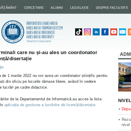
NVĂŢĂMÂNT
CERCETARE
ALUMNI
LEGISLAŢIE
DESPRE FACULTATE
erminali care nu și-au ales un coordonator
ADM
ență/disertație
ţie
ta de 1 martie 2022 nu vor avea un coordonator științific pentru
izați din oficiu pe locurile rămase libere, având în vedere
e lucrări pe cadre didactice.
zărilor de la Departamentul de Informatică au acces la lista
NIVE
 în
aplicația de gestiune a lucrărilor de licență/disertație
.
Depun
Rezul
nivel