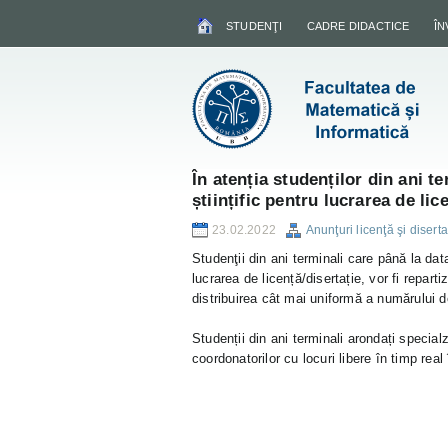
STUDENŢI
CADRE DIDACTICE
Î
În atenția studenților din ani t
științific pentru lucrarea de lic
23.02.2022
Anunţuri licenţă şi diserta
Studenţii din ani terminali care până la da
lucrarea de licență/disertație, vor fi repart
distribuirea cât mai uniformă a numărului d
Studenții din ani terminali arondați special
coordonatorilor cu locuri libere în timp real