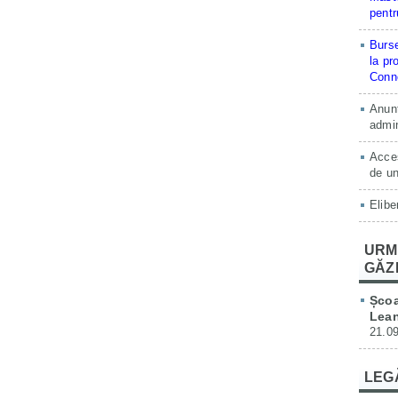
pentr
Burse
la pr
Conne
Anunț
admin
Acces
de un
Elibe
URM
GĂZ
Școa
Lean
21.09
LEG