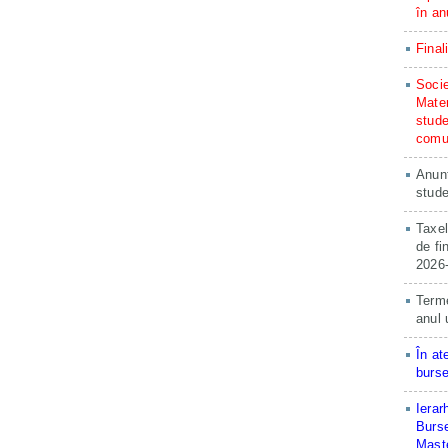
în an
Final
Socie
Matem
stude
comun
Anunț
stude
Taxel
de fi
2026
Terme
anul 
În at
burse
Ierar
Burse
Maste