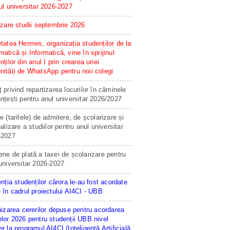
ul universitar 2026-2027
izare studii septembrie 2026
tatea Hermes, organizația studenților de la
atică și Informatică, vine în sprijinul
nților din anul I prin crearea unei
ități de WhatsApp pentru noii colegi
 privind repartizarea locurilor în căminele
nțești pentru anul universitar 2026/2027
e (tarifele) de admitere, de școlarizare și
nalizare a studiilor pentru anul universitar
-2027
ne de plată a taxei de școlarizare pentru
universitar 2026-2027
enția studenților cărora le-au fost acordate
 în cadrul proiectului AI4CI - UBB
hizarea cererilor depuse pentru acordarea
lor 2026 pentru studenții UBB nivel
r la programul AI4CI (Inteligență Artificială