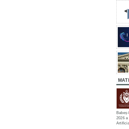
MAT
Babeș-B
2026 a 
Artific