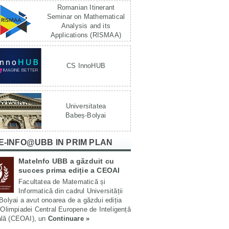
Romanian Itinerant
Seminar on Mathematical
Analysis and its
Applications (RISMAA)
CS InnoHUB
Universitatea
Babeș-Bolyai
E-INFO@UBB IN PRIM PLAN
MateInfo UBB a găzduit cu
succes prima ediție a CEOAI
Facultatea de Matematică și
Informatică din cadrul Universității
olyai a avut onoarea de a găzdui ediția
Olimpiadei Central Europene de Inteligență
ială (CEOAI), un
Continuare »