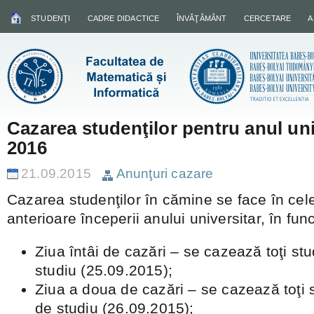
STUDENŢI
CADRE DIDACTICE
ÎNVĂŢĂMÂNT
CERCETARE
A
Cazarea studenţilor pentru anul uni
2016
21.09.2015
Anunţuri cazare
Cazarea studenţilor în cămine se face în cele 
anterioare începerii anului universitar, în func
Ziua întâi de cazări – se cazează toţi stu
studiu (25.09.2015);
Ziua a doua de cazări – se cazează toţi st
de studiu (26.09.2015);