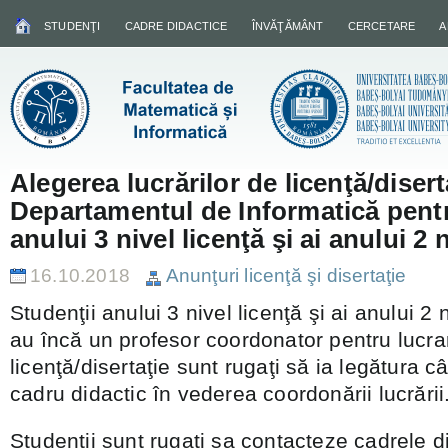
STUDENŢI
CADRE DIDACTICE
ÎNVĂŢĂMÂNT
CERCETARE
A
Alegerea lucrărilor de licenţă/disert
Departamentul de Informatică pentr
anului 3 nivel licenţă şi ai anului 2 
16.10.2018
Anunţuri licenţă şi disertaţie
Studenţii anului 3 nivel licenţă şi ai anului 2
au încă un profesor coordonator pentru lucr
licenţă/disertaţie sunt rugaţi să ia legătura 
cadru didactic în vederea coordonării lucrării
Studenţii sunt rugaţi sa contacteze cadrele d