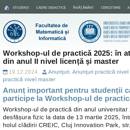
STUDENŢI
CADRE DIDACTICE
ÎNVĂŢĂMÂNT
CERCETARE
A
Workshop-ul de practică 2025: în at
din anul II nivel licență și master
19.12.2024
Anunţuri
,
Anunţuri practică nivel 
practică nivel master
Anunț important pentru studenții c
participe la Workshop-ul de practic
Workshop-ul de practică din anul universita
desfășura fizic la data de 13 martie 2025, înt
holul clădirii CREIC, Cluj Innovation Park, str