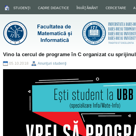
STUDENŢI
CADRE DIDACTICE
ÎNVĂŢĂMÂNT
CERCETARE
A
Vino la cercul de programe în C organizat cu sprijinu
05.10.2018
Anunţuri studenţi