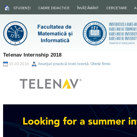
STUDENŢI
CADRE DIDACTICE
ÎNVĂŢĂMÂNT
CERCETARE
A
Telenav Internship 2018
15.03.2018
Anunţuri practică nivel licență
,
Oferte firme