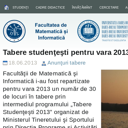
STUDENŢI
CADRE DIDACTICE
ÎNVĂŢĂMÂNT
CERCETARE
A
Tabere studenţeşti pentru vara 201
18.06.2013
Anunţuri tabere
Facultăţii de Matematică şi
Informatică i-au fost repartizate
pentru vara 2013 un număr de 30
de locuri în tabere prin
intermediul programului „Tabere
Studenţeşti 2013” organizat de
Ministerul Tineretului şi Sportului
prin Direcţia Programe şi Activităţi