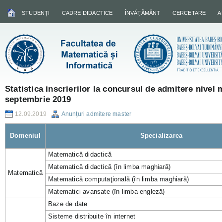
STUDENŢI
CADRE DIDACTICE
ÎNVĂŢĂMÂNT
CERCETARE
A
Statistica inscrierilor la concursul de admitere nivel
septembrie 2019
12.09.2019
Anunţuri admitere master
Domeniul
Specializarea
Matematică didactică
Matematică didactică (în limba maghiară)
Matematică
Matematică computaţională (în limba maghiară)
Matematici avansate (în limba engleză)
Baze de date
Sisteme distribuite în internet