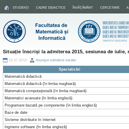
STUDENŢI
CADRE DIDACTICE
ÎNVĂŢĂMÂNT
CERCETARE
A
Situație înscriși la admiterea 2015, sesiunea de iulie,
23.07.2015
Anunţuri admitere master
Specializări
Matematică didactică
Matematică didactică (în limba maghiară)
Matematică computaţională (în limba maghiară)
Matematici avansate (în limba engleză)
Programare bazată pe componente (în limba engleză)
Baze de date
Sisteme distribuite în Internet
Inginerie software (în limba engleză)