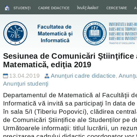
STUDENŢI
CADRE DIDACTICE
ÎNVĂŢĂMÂNT
CERCETARE
A
Sesiunea de Comunicări Ştiinţifice 
Matematică, ediţia 2019
13.04.2019
Anunţuri cadre didactice
,
Anunţur
Anunţuri studenţi
Departamentul de Matematică al Facultăţii d
Informatică vă invită sa participaţi în data d
în sala 5/I (Tiberiu Popovici), clădirea centr
de Comunicări Științifice ale Studenților pe
Următoarele informații: titlul lucrării, un rez
precizarea cadrului didactic coordonator vor