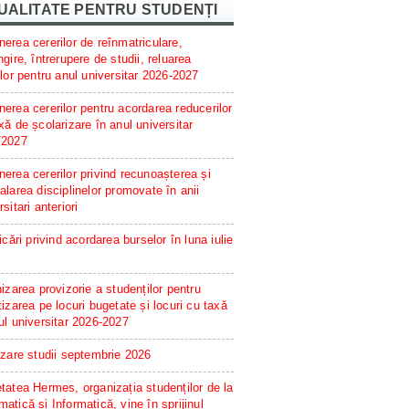
UALITATE PENTRU STUDENȚI
erea cererilor de reînmatriculare,
ngire, întrerupere de studii, reluarea
ilor pentru anul universitar 2026-2027
erea cererilor pentru acordarea reducerilor
xă de școlarizare în anul universitar
/2027
erea cererilor privind recunoașterea și
alarea disciplinelor promovate în anii
rsitari anteriori
ficări privind acordarea burselor în luna iulie
hizarea provizorie a studenților pentru
tizarea pe locuri bugetate și locuri cu taxă
ul universitar 2026-2027
izare studii septembrie 2026
tatea Hermes, organizația studenților de la
atică și Informatică, vine în sprijinul