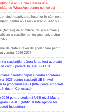
nților din anul I prin crearea unei
ități de WhatsApp pentru noii colegi
 privind repartizarea locurilor în căminele
nțești pentru anul universitar 2026/2027
e (tarifele) de admitere, de școlarizare și
nalizare a studiilor pentru anul universitar
-2027
ne de plată a taxei de școlarizare pentru
universitar 2026-2027
enția studenților cărora le-au fost acordate
 în cadrul proiectului AI4CI - UBB
hizarea cererilor depuse pentru acordarea
lor 2026 pentru studenții UBB nivel
r la programul AI4CI (Inteligență Artificială
u Industrii Conectate)
 2026 pentru studentii UBB nivel Master
ogramul AI4CI (Artificial Intelligence for
cted Industries)