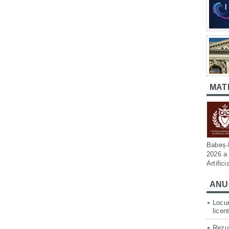
MAT
Babeș-B
2026 a 
Artific
ANU
Locur
licen
Rezul