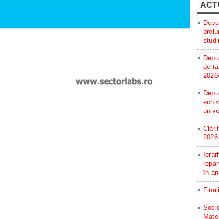
ACT
Depun
prelu
studi
Depun
de ta
2026
Depun
echiv
unive
Clari
2026
Ierar
repar
în an
Final
Socie
Matem