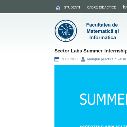
STUDENŢI
CADRE DIDACTICE
Î
Sector Labs Summer Internshi
19.03.2022
Anunţuri practică nivel li