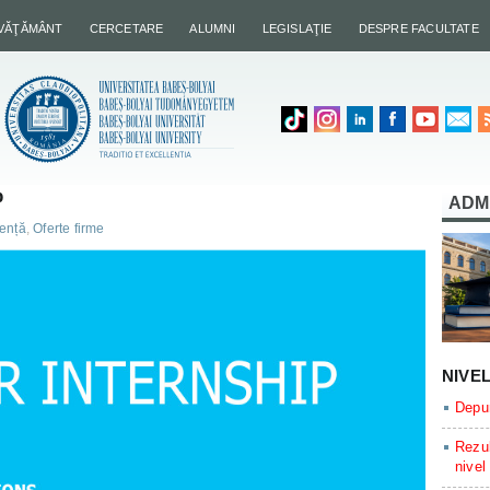
NVĂŢĂMÂNT
CERCETARE
ALUMNI
LEGISLAŢIE
DESPRE FACULTATE
p
ADM
cență
,
Oferte firme
NIVE
Depun
Rezul
nivel