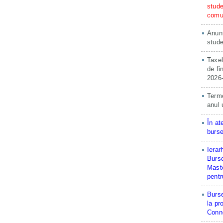
stude
comun
Anunț
stude
Taxel
de fi
2026
Terme
anul 
În at
burse
Ierar
Burse
Maste
pentr
Burse
la pr
Conne