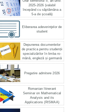
Orar semestrul II, an univ.
2025-2026 (valabil
începând cu săptămâna a
5-a de școală)
Eliberarea adeverinţelor de
student
Depunerea documentelor
de practica pentru studenții
specializărilor în limba ro­
mână, engleză și germană
Pregatire admitere 2026
Romanian Itinerant
Seminar on Mathematical
Analysis and its
Applications (RISMAA)