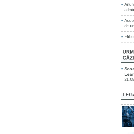
Anunț
admin
Acces
de un
Elibe
URM
GĂZ
Școa
Lean
21.09
LEG