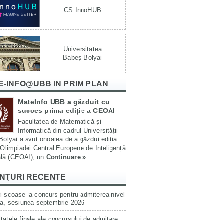
CS InnoHUB
Universitatea
Babeș-Bolyai
E-INFO@UBB IN PRIM PLAN
MateInfo UBB a găzduit cu
succes prima ediție a CEOAI
Facultatea de Matematică și
Informatică din cadrul Universității
olyai a avut onoarea de a găzdui ediția
Olimpiadei Central Europene de Inteligență
ială (CEOAI), un
Continuare »
NŢURI RECENTE
i scoase la concurs pentru admiterea nivel
ta, sesiunea septembrie 2026
tatele finale ale concursului de admitere