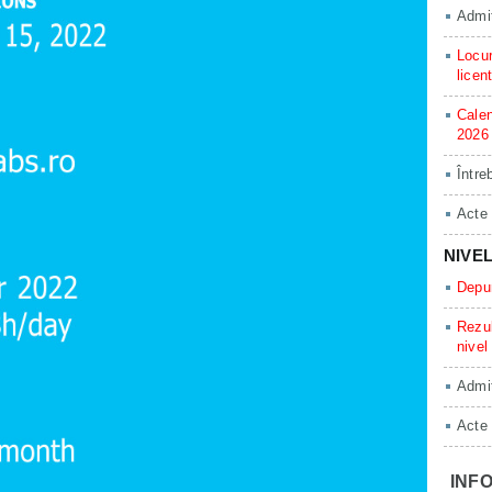
Admit
Locur
licen
Calen
2026
Între
Acte
NIVE
Depun
Rezul
nivel
Admit
Acte
INFO