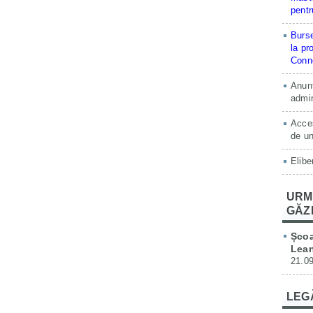
pentr
Burse
la pr
Conne
Anunț
admin
Acces
de un
Elibe
URM
GĂZ
Școa
Lean
21.09
LEG