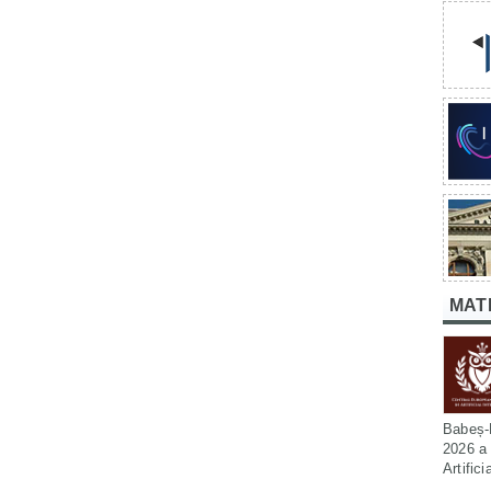
MAT
Babeș-B
2026 a 
Artific