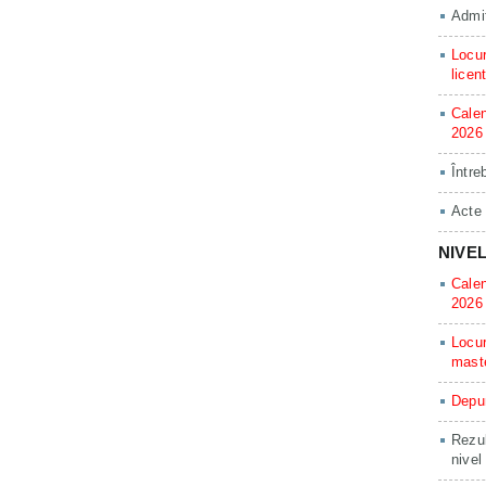
Admit
Locur
licen
Calen
2026
Între
Acte
NIVE
Calen
2026
Locur
mast
Depun
Rezul
nivel