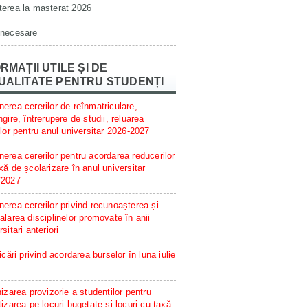
erea la masterat 2026
 necesare
RMAȚII UTILE ȘI DE
UALITATE PENTRU STUDENȚI
erea cererilor de reînmatriculare,
ngire, întrerupere de studii, reluarea
ilor pentru anul universitar 2026-2027
erea cererilor pentru acordarea reducerilor
xă de școlarizare în anul universitar
/2027
erea cererilor privind recunoașterea și
alarea disciplinelor promovate în anii
rsitari anteriori
ficări privind acordarea burselor în luna iulie
hizarea provizorie a studenților pentru
tizarea pe locuri bugetate și locuri cu taxă