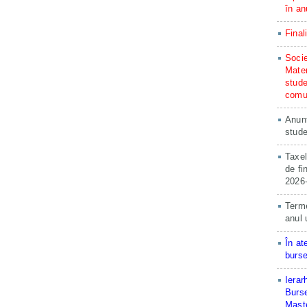
în an
Final
Socie
Matem
stude
comun
Anunț
stude
Taxel
de fi
2026
Terme
anul 
În at
burse
Ierar
Burse
Maste