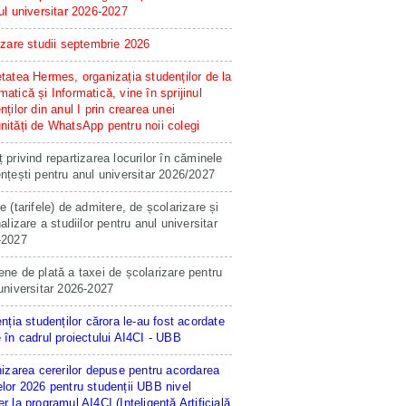
ul universitar 2026-2027
izare studii septembrie 2026
tatea Hermes, organizația studenților de la
atică și Informatică, vine în sprijinul
nților din anul I prin crearea unei
ități de WhatsApp pentru noii colegi
 privind repartizarea locurilor în căminele
nțești pentru anul universitar 2026/2027
e (tarifele) de admitere, de școlarizare și
nalizare a studiilor pentru anul universitar
-2027
ne de plată a taxei de școlarizare pentru
universitar 2026-2027
enția studenților cărora le-au fost acordate
 în cadrul proiectului AI4CI - UBB
hizarea cererilor depuse pentru acordarea
lor 2026 pentru studenții UBB nivel
r la programul AI4CI (Inteligență Artificială