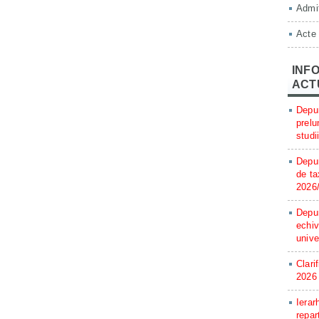
Admit
Acte
INFO
ACT
Depun
prelu
studi
Depun
de ta
2026
Depun
echiv
unive
Clari
2026
Ierar
repar