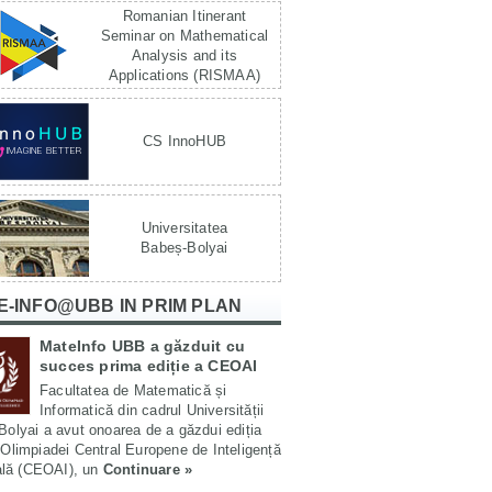
Romanian Itinerant
Seminar on Mathematical
Analysis and its
Applications (RISMAA)
CS InnoHUB
Universitatea
Babeș-Bolyai
E-INFO@UBB IN PRIM PLAN
MateInfo UBB a găzduit cu
succes prima ediție a CEOAI
Facultatea de Matematică și
Informatică din cadrul Universității
olyai a avut onoarea de a găzdui ediția
Olimpiadei Central Europene de Inteligență
ială (CEOAI), un
Continuare »