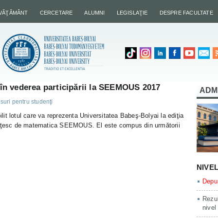
NVĂŢĂMÂNT
CERCETARE
ALUMNI
LEGISLAŢIE
DESPRE FACULTATE
e în vederea participării la SEEMOUS 2017
ADM
uri pentru studenţi
bilit lotul care va reprezenta Universitatea Babeş-Bolyai la ediţia
denţesc de matematica SEEMOUS. El este compus din următorii
NIVE
Depun
Rezul
nivel