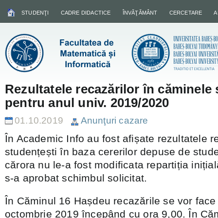
STUDENŢI
CADRE DIDACTICE
ÎNVĂŢĂMÂNT
CERCETARE
A
Rezultatele recazărilor în căminele
pentru anul univ. 2019/2020
01.10.2019
Anunţuri cazare
În Academic Info au fost afișate rezultatele r
studențești în baza cererilor depuse de stude
cărora nu le-a fost modificata repartiția iniți
s-a aprobat schimbul solicitat.
În Căminul 16 Hașdeu recazările se vor face jo
octombrie 2019 începând cu ora 9,00. În Că