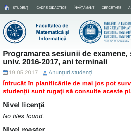
STUDENŢI
CADRE DIDACTICE
ÎNVĂŢĂMÂNT
CERCETARE
A
Programarea sesiunii de examene, s
univ. 2016-2017, ani terminali
19.05.2017
Anunţuri studenţi
Întrucât în planificările de mai jos pot sur
studenţii sunt rugaţi să consulte aceste pla
Nivel licenţă
No files found.
Nivel master