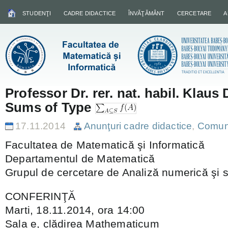
STUDENŢI
CADRE DIDACTICE
ÎNVĂŢĂMÂNT
CERCETARE
A
Professor Dr. rer. nat. habil. Klau
Sums of Type
17.11.2014
Anunţuri cadre didactice
,
Comunic
Facultatea de Matematică şi Informatică
Departamentul de Matematică
Grupul de cercetare de Analiză numerică şi 
CONFERINŢĂ
Marti, 18.11.2014, ora 14:00
Sala e, clădirea Mathematicum