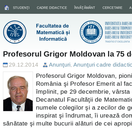
STUDENŢI
CADRE DIDACTICE
ÎNVĂŢĂMÂNT
CERCETARE
A
Profesorul Grigor Moldovan la 75 d
29.12.2014
Anunţuri
,
Anunţuri cadre didacti
Profesorul Grigor Moldovan, pionie
România şi Profesor Emerit al facu
împlinit, pe 29 decembrie, vârsta
Decanatul Facultăţii de Matematic
numele colegilor şi a zecilor de g
inspirat şi îndrumat, îi urează do
sănătate şi multe bucurii alături de cei apropi