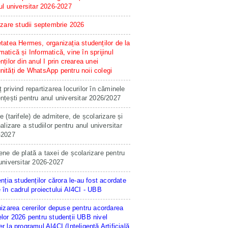
ul universitar 2026-2027
izare studii septembrie 2026
tatea Hermes, organizația studenților de la
atică și Informatică, vine în sprijinul
nților din anul I prin crearea unei
ități de WhatsApp pentru noii colegi
 privind repartizarea locurilor în căminele
nțești pentru anul universitar 2026/2027
e (tarifele) de admitere, de școlarizare și
nalizare a studiilor pentru anul universitar
-2027
ne de plată a taxei de școlarizare pentru
universitar 2026-2027
enția studenților cărora le-au fost acordate
 în cadrul proiectului AI4CI - UBB
hizarea cererilor depuse pentru acordarea
lor 2026 pentru studenții UBB nivel
r la programul AI4CI (Inteligență Artificială