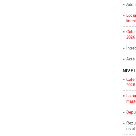
Admit
Locur
licen
Calen
2026
Între
Acte
NIVE
Calen
2026
Locur
mast
Depun
Rezul
nivel