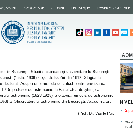
NVĂŢĂMÂNT
CERCETARE
ALUMNI
LEGISLAŢIE
DESPRE FACULTATE
u
ADM
t în Bucureşti. Studii secundare şi universitare la Bucureşti.
reşti (1 iulie 1908) şi şef de lucrări din 1912. Stagiar la
de doctorat „Asupra unei metode de calcul pentru precizarea
e 1915, profesor de astronomie la Facultatea de Ştiinţe a
vatorului astronomic (1923-1928), a elaborat un curs de astronomie.
-1963) al Observatorului astronomic din Bucureşti. Academician.
NIVE
Depun
(Prof. Dr. Vasile Pop)
Rezul
nivel