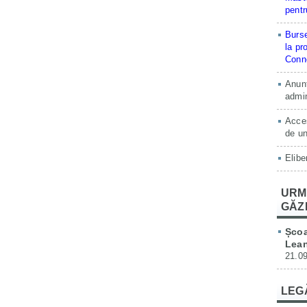
pentr
Burse
la pr
Conne
Anunț
admin
Acces
de un
Elibe
URM
GĂZ
Școa
Lean
21.09
LEG