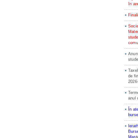
în an
Final
Socie
Matem
stude
comun
Anunț
stude
Taxel
de fi
2026
Terme
anul 
În at
burse
Ierar
Burse
Maste