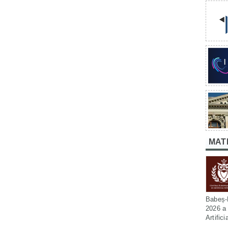
MAT
Babeș-B
2026 a 
Artific