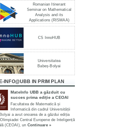
Romanian Itinerant
Seminar on Mathematical
Analysis and its
Applications (RISMAA)
CS InnoHUB
Universitatea
Babeș-Bolyai
E-INFO@UBB IN PRIM PLAN
MateInfo UBB a găzduit cu
succes prima ediție a CEOAI
Facultatea de Matematică și
Informatică din cadrul Universității
olyai a avut onoarea de a găzdui ediția
Olimpiadei Central Europene de Inteligență
ială (CEOAI), un
Continuare »