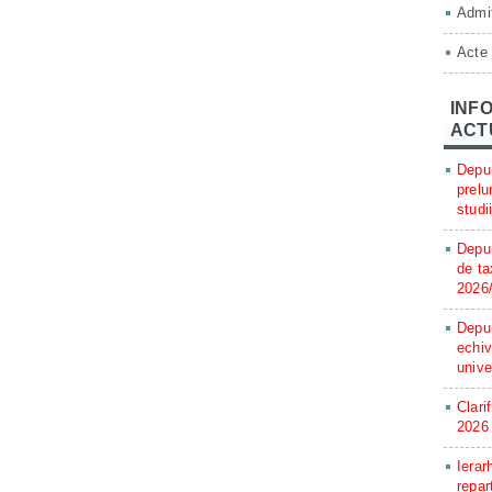
Admit
Acte
INFO
ACT
Depun
prelu
studi
Depun
de ta
2026
Depun
echiv
unive
Clari
2026
Ierar
repar