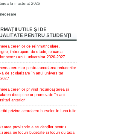
erea la masterat 2026
 necesare
RMAȚII UTILE ȘI DE
UALITATE PENTRU STUDENȚI
erea cererilor de reînmatriculare,
ngire, întrerupere de studii, reluarea
ilor pentru anul universitar 2026-2027
erea cererilor pentru acordarea reducerilor
xă de școlarizare în anul universitar
/2027
erea cererilor privind recunoașterea și
alarea disciplinelor promovate în anii
rsitari anteriori
ficări privind acordarea burselor în luna iulie
hizarea provizorie a studenților pentru
tizarea pe locuri bugetate și locuri cu taxă