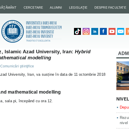
NVĂŢĂMÂNT
CERCETARE
ALUMNI
LEGISLAŢIE
DESPRE FACULTATE
 Islamic Azad University, Iran:
Hybrid
ADM
athematical modelling
,
Comunicări ştiinţifice
d University, Iran, va susține în data de 11 octombrie 2018
 and mathematical modelling
NIVE
a, sala pi, începând cu ora 12.
Depun
Rezul
nivel