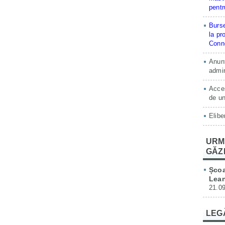
pentr
Burse
la pr
Conne
Anunț
admin
Acces
de un
Elibe
URM
GĂZ
Școa
Lean
21.09
LEG