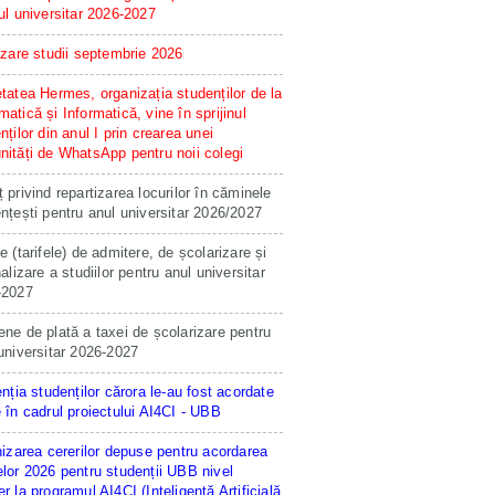
ul universitar 2026-2027
izare studii septembrie 2026
tatea Hermes, organizația studenților de la
atică și Informatică, vine în sprijinul
nților din anul I prin crearea unei
ități de WhatsApp pentru noii colegi
 privind repartizarea locurilor în căminele
nțești pentru anul universitar 2026/2027
e (tarifele) de admitere, de școlarizare și
nalizare a studiilor pentru anul universitar
-2027
ne de plată a taxei de școlarizare pentru
universitar 2026-2027
enția studenților cărora le-au fost acordate
 în cadrul proiectului AI4CI - UBB
hizarea cererilor depuse pentru acordarea
lor 2026 pentru studenții UBB nivel
r la programul AI4CI (Inteligență Artificială