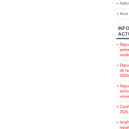
Admit
Acte
INFO
ACT
Depun
prelu
studi
Depun
de ta
2026
Depun
echiv
unive
Clari
2026
Ierar
repar