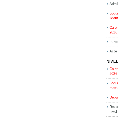
Admit
Locur
licen
Calen
2026
Între
Acte
NIVE
Calen
2026
Locur
mast
Depun
Rezul
nivel