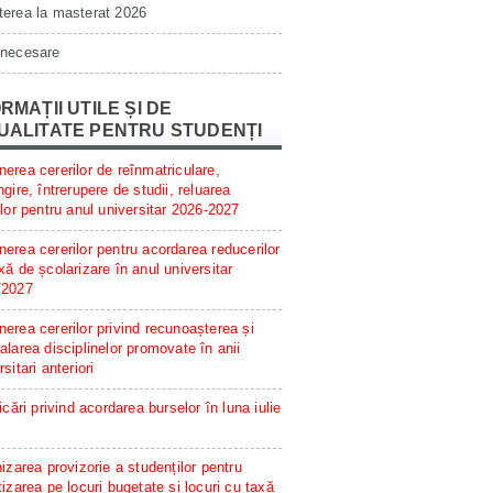
erea la masterat 2026
 necesare
RMAȚII UTILE ȘI DE
UALITATE PENTRU STUDENȚI
erea cererilor de reînmatriculare,
ngire, întrerupere de studii, reluarea
ilor pentru anul universitar 2026-2027
erea cererilor pentru acordarea reducerilor
xă de școlarizare în anul universitar
/2027
erea cererilor privind recunoașterea și
alarea disciplinelor promovate în anii
rsitari anteriori
ficări privind acordarea burselor în luna iulie
hizarea provizorie a studenților pentru
tizarea pe locuri bugetate și locuri cu taxă