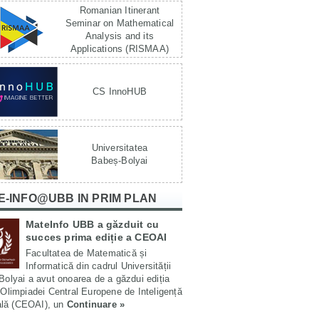
Romanian Itinerant
Seminar on Mathematical
Analysis and its
Applications (RISMAA)
CS InnoHUB
Universitatea
Babeș-Bolyai
E-INFO@UBB IN PRIM PLAN
MateInfo UBB a găzduit cu
succes prima ediție a CEOAI
Facultatea de Matematică și
Informatică din cadrul Universității
olyai a avut onoarea de a găzdui ediția
Olimpiadei Central Europene de Inteligență
ială (CEOAI), un
Continuare »