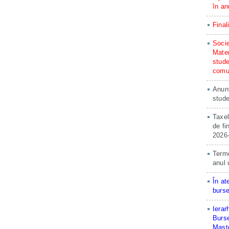
în an
Final
Socie
Matem
stude
comun
Anunț
stude
Taxel
de fi
2026
Terme
anul 
În at
burse
Ierar
Burse
Maste