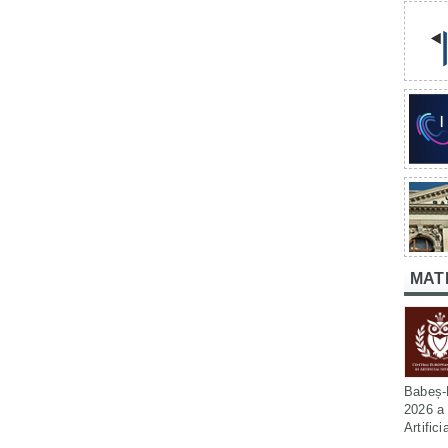
MAT
Babeș-B
2026 a 
Artific