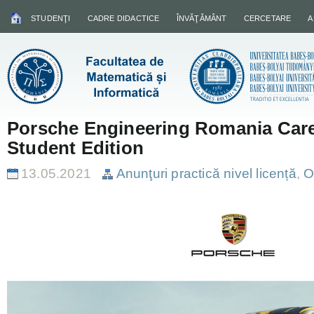
STUDENŢI
CADRE DIDACTICE
ÎNVĂŢĂMÂNT
CERCETARE
A
Porsche Engineering Romania Care
Student Edition
13.05.2021
Anunţuri practică nivel licență
,
O