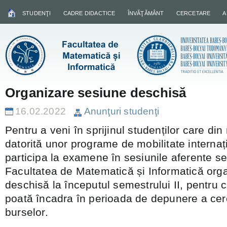
STUDENŢI
CADRE DIDACTICE
ÎNVĂŢĂMÂNT
CERCETARE
A
Organizare sesiune deschisă
16.02.2022
Anunţuri studenţi
Pentru a veni în sprijinul studenților care di
datorită unor programe de mobilitate internaț
participa la examene în sesiunile aferente se
Facultatea de Matematică și Informatică org
deschisă la începutul semestrului II, pentru c
poată încadra în perioada de depunere a cer
burselor.