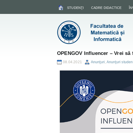
STUDENŢI
CADRE DIDACTICE
Î
OPENGOV Influencer – Vrei să f
08.04.2021
Anunţuri
,
Anunţuri studen