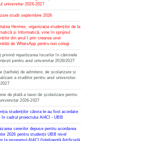
ul universitar 2026-2027
izare studii septembrie 2026
tatea Hermes, organizația studenților de la
atică și Informatică, vine în sprijinul
nților din anul I prin crearea unei
ități de WhatsApp pentru noii colegi
 privind repartizarea locurilor în căminele
nțești pentru anul universitar 2026/2027
e (tarifele) de admitere, de școlarizare și
nalizare a studiilor pentru anul universitar
-2027
ne de plată a taxei de școlarizare pentru
universitar 2026-2027
enția studenților cărora le-au fost acordate
 în cadrul proiectului AI4CI - UBB
hizarea cererilor depuse pentru acordarea
lor 2026 pentru studenții UBB nivel
r la programul AI4CI (Inteligență Artificială