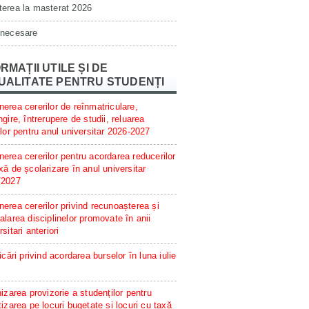
erea la masterat 2026
 necesare
RMAȚII UTILE ȘI DE
UALITATE PENTRU STUDENȚI
erea cererilor de reînmatriculare,
ngire, întrerupere de studii, reluarea
ilor pentru anul universitar 2026-2027
erea cererilor pentru acordarea reducerilor
xă de școlarizare în anul universitar
/2027
erea cererilor privind recunoașterea și
alarea disciplinelor promovate în anii
rsitari anteriori
ficări privind acordarea burselor în luna iulie
hizarea provizorie a studenților pentru
tizarea pe locuri bugetate și locuri cu taxă