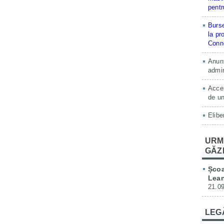
pentr
Burse
la pr
Conne
Anunț
admin
Acces
de un
Elibe
URM
GĂZ
Școa
Lean
21.09
LEG