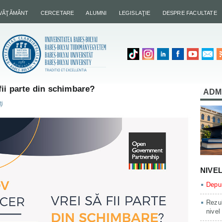
NVĂŢĂMÂNT
CERCETARE
ALUMNI
LEGISLAŢIE
DESPRE FACULTATE
ii parte din schimbare?
ADM
ţi
NIVE
Depun
Rezul
nivel