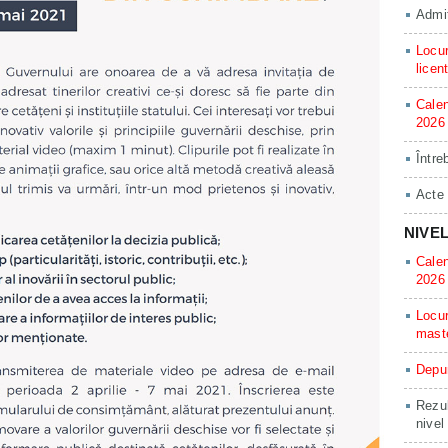
Admit
Locur
licen
Calen
2026
Între
Acte
NIVE
Calen
2026
Locur
mast
Depun
Rezul
nivel