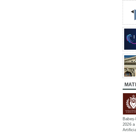
MAT
Babeș-B
2026 a 
Artific