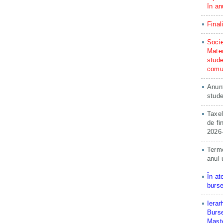
în an
Final
Socie
Matem
stude
comun
Anunț
stude
Taxel
de fi
2026
Terme
anul 
În at
burse
Ierar
Burse
Maste