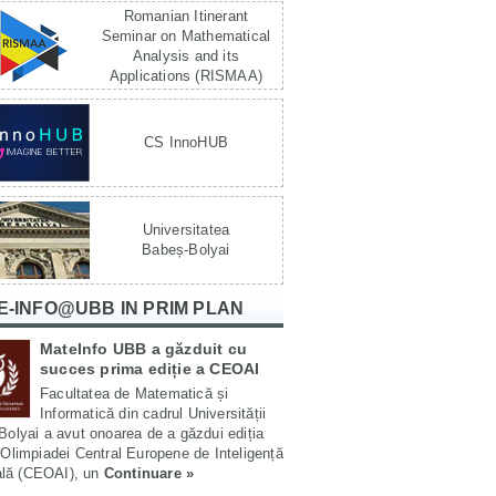
Romanian Itinerant
Seminar on Mathematical
Analysis and its
Applications (RISMAA)
CS InnoHUB
Universitatea
Babeș-Bolyai
E-INFO@UBB IN PRIM PLAN
MateInfo UBB a găzduit cu
succes prima ediție a CEOAI
Facultatea de Matematică și
Informatică din cadrul Universității
olyai a avut onoarea de a găzdui ediția
Olimpiadei Central Europene de Inteligență
ială (CEOAI), un
Continuare »