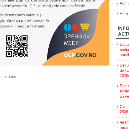
Admit
Acte
INFO
ACT
Depun
prelu
studi
Depun
de ta
2026
ncer.docx
Depun
echiv
unive
Clari
2026
Ierar
repar