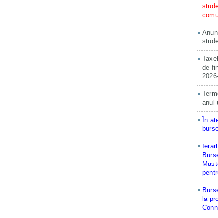
stude
comun
Anunț
stude
Taxel
de fi
2026
Terme
anul 
În at
burse
Ierar
Burse
Maste
pentr
Burse
la pr
Conne