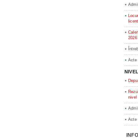
Admit
Locur
licen
Calen
2026
Între
Acte
NIVE
Depun
Rezul
nivel
Admit
Acte
INFO