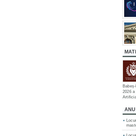
MAT
Babeș-B
2026 a 
Artific
ANU
Locur
mast
Locur