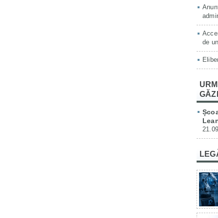
Anunț
admin
Acces
de un
Elibe
URM
GĂZ
Școa
Lean
21.09
LEG