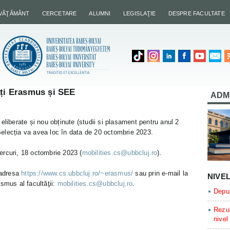
NVĂŢĂMÂNT
CERCETARE
ALUMNI
LEGISLAŢIE
DESPRE FACULTATE
ăți Erasmus și SEE
ADM
eliberate și nou obținute (studii si plasament pentru anul 2
lecția va avea loc în data de 20 octombrie 2023.
ercuri, 18 octombrie 2023 (
mobilities.cs@ubbcluj.ro
).
 adresa
https://www.cs.ubbcluj.ro/~erasmus/
sau prin e-mail la
NIVE
smus al facultăţii:
mobilities.cs@ubbcluj.ro
.
Depun
Rezul
nivel