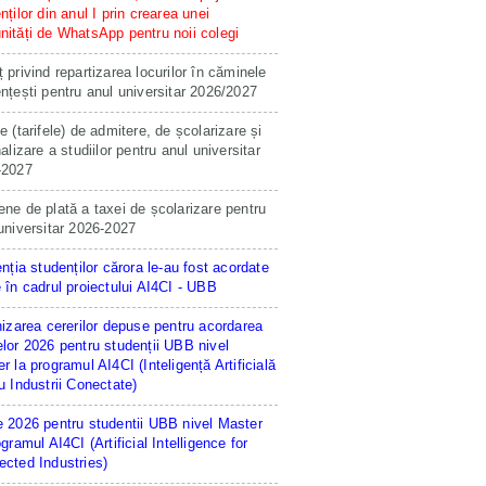
nților din anul I prin crearea unei
ități de WhatsApp pentru noii colegi
 privind repartizarea locurilor în căminele
nțești pentru anul universitar 2026/2027
e (tarifele) de admitere, de școlarizare și
nalizare a studiilor pentru anul universitar
-2027
ne de plată a taxei de școlarizare pentru
universitar 2026-2027
enția studenților cărora le-au fost acordate
 în cadrul proiectului AI4CI - UBB
hizarea cererilor depuse pentru acordarea
lor 2026 pentru studenții UBB nivel
r la programul AI4CI (Inteligență Artificială
u Industrii Conectate)
 2026 pentru studentii UBB nivel Master
ogramul AI4CI (Artificial Intelligence for
cted Industries)