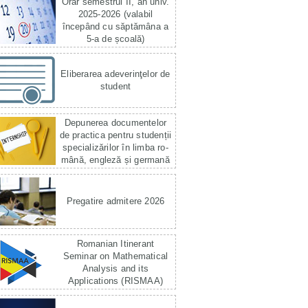
Orar semestrul II, an univ.
2025-2026 (valabil
începând cu săptămâna a
5-a de școală)
Eliberarea adeverinţelor de
student
Depunerea documentelor
de practica pentru studenții
specializărilor în limba ro­
mână, engleză și germană
Pregatire admitere 2026
Romanian Itinerant
Seminar on Mathematical
Analysis and its
Applications (RISMAA)