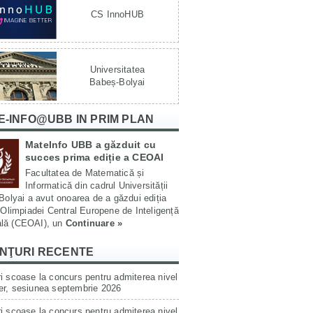
CS InnoHUB
Universitatea
Babeș-Bolyai
E-INFO@UBB IN PRIM PLAN
MateInfo UBB a găzduit cu
succes prima ediție a CEOAI
Facultatea de Matematică și
Informatică din cadrul Universității
olyai a avut onoarea de a găzdui ediția
Olimpiadei Central Europene de Inteligență
ială (CEOAI), un
Continuare »
NŢURI RECENTE
i scoase la concurs pentru admiterea nivel
er, sesiunea septembrie 2026
i scoase la concurs pentru admiterea nivel