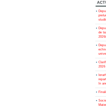
ACT
Depun
prelu
studi
Depun
de ta
2026
Depun
echiv
unive
Clari
2026
Ierar
repar
în an
Final
Socie
Matem