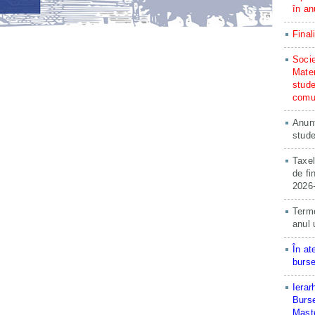
în an
Final
Socie
Matem
stude
comun
Anunț
stude
Taxel
de fi
2026
Terme
anul 
În at
burse
Ierar
Burse
Maste