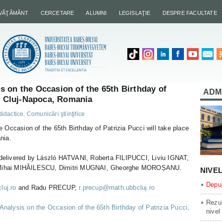
NVĂŢĂMÂNT
CERCETARE
ALUMNI
LEGISLAŢIE
DESPRE FACULTATE
 on the Occasion of the 65th Birthday of
ADM
7, Cluj-Napoca, Romania
didactice
,
Comunicări ştiinţifice
Occasion of the 65th Birthday of Patrizia Pucci will take place
nia.
s delivered by László HATVANI, Roberta FILIPUCCI, Liviu IGNAT,
Mihai MIHĂILESCU, Dimitri MUGNAI, Gheorghe MOROȘANU.
NIVE
Depun
uj.ro
and Radu PRECUP,
r.precup@math.ubbcluj.ro
Rezul
nalysis on the Occasion of the 65th Birthday of Patrizia Pucci,
nivel