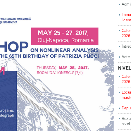
Admit
Locur
licen
Calen
2026
Între
Acte
NIVE
Calen
2026
Locur
mast
Depun
Rezul
nivel