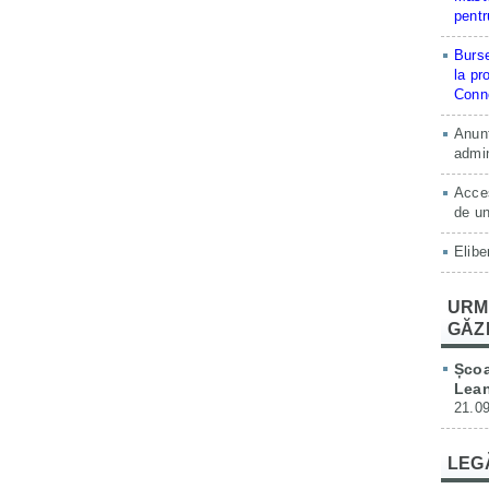
pentr
Burse
la pr
Conne
Anunț
admin
Acces
de un
Elibe
URM
GĂZ
Școa
Lean
21.09
LEG