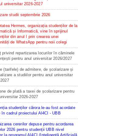
ul universitar 2026-2027
izare studii septembrie 2026
tatea Hermes, organizația studenților de la
atică și Informatică, vine în sprijinul
nților din anul I prin crearea unei
ități de WhatsApp pentru noii colegi
 privind repartizarea locurilor în căminele
nțești pentru anul universitar 2026/2027
e (tarifele) de admitere, de școlarizare și
nalizare a studiilor pentru anul universitar
-2027
ne de plată a taxei de școlarizare pentru
universitar 2026-2027
enția studenților cărora le-au fost acordate
 în cadrul proiectului AI4CI - UBB
hizarea cererilor depuse pentru acordarea
lor 2026 pentru studenții UBB nivel
r la programul AI4CI (Inteligență Artificială