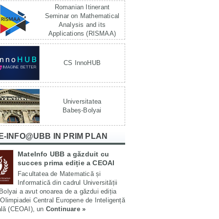
Romanian Itinerant
Seminar on Mathematical
Analysis and its
Applications (RISMAA)
CS InnoHUB
Universitatea
Babeș-Bolyai
E-INFO@UBB IN PRIM PLAN
MateInfo UBB a găzduit cu
succes prima ediție a CEOAI
Facultatea de Matematică și
Informatică din cadrul Universității
olyai a avut onoarea de a găzdui ediția
Olimpiadei Central Europene de Inteligență
ială (CEOAI), un
Continuare »