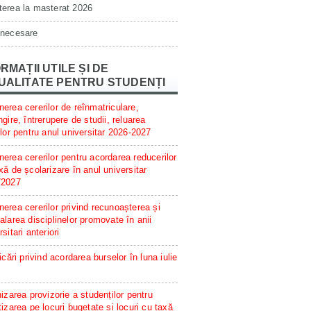
erea la masterat 2026
 necesare
RMAȚII UTILE ȘI DE
UALITATE PENTRU STUDENȚI
erea cererilor de reînmatriculare,
ngire, întrerupere de studii, reluarea
ilor pentru anul universitar 2026-2027
erea cererilor pentru acordarea reducerilor
xă de școlarizare în anul universitar
/2027
erea cererilor privind recunoașterea și
alarea disciplinelor promovate în anii
rsitari anteriori
ficări privind acordarea burselor în luna iulie
hizarea provizorie a studenților pentru
tizarea pe locuri bugetate și locuri cu taxă