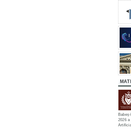
MAT
Babeș-B
2026 a 
Artific