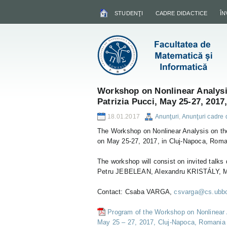
STUDENŢI
CADRE DIDACTICE
Î
Workshop on Nonlinear Analysis
Patrizia Pucci, May 25-27, 201
18.01.2017
Anunţuri
,
Anunţuri cadre 
The Workshop on Nonlinear Analysis on the 
on May 25-27, 2017, in Cluj-Napoca, Roma
The workshop will consist on invited talk
Petru JEBELEAN, Alexandru KRISTÁLY, 
Contact: Csaba VARGA,
csvarga@cs.ubbcl
Program of the Workshop on Nonlinear A
May 25 – 27, 2017, Cluj-Napoca, Romania