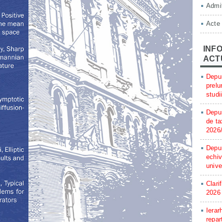
Admit
Acte
INFO
ACT
Depun
prelu
studi
Depun
de ta
2026
Depun
echiv
unive
Clari
2026
Ierar
repar