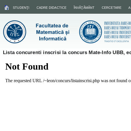
STUDENŢI
CADRE DIDACTICE
ÎNVĂŢĂMÂNT
CERCETARE
A
Lista concurenti inscrisi la concurs Mate-Info UBB, ed