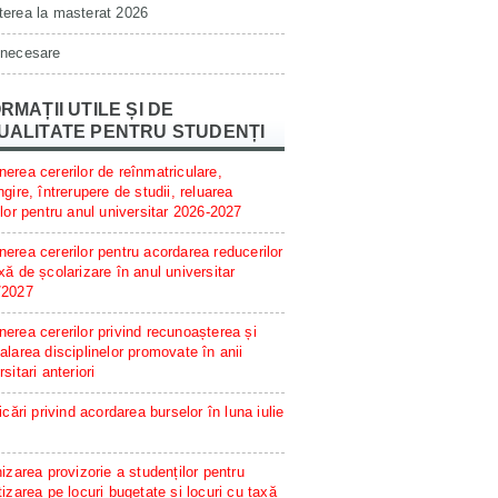
erea la masterat 2026
 necesare
RMAȚII UTILE ȘI DE
UALITATE PENTRU STUDENȚI
erea cererilor de reînmatriculare,
ngire, întrerupere de studii, reluarea
ilor pentru anul universitar 2026-2027
erea cererilor pentru acordarea reducerilor
xă de școlarizare în anul universitar
/2027
erea cererilor privind recunoașterea și
alarea disciplinelor promovate în anii
rsitari anteriori
ficări privind acordarea burselor în luna iulie
hizarea provizorie a studenților pentru
tizarea pe locuri bugetate și locuri cu taxă