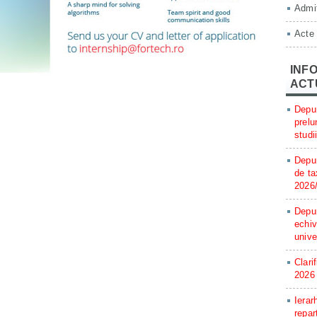
Admit
Acte
INFO
ACT
Depun
prelu
studi
Depun
de ta
2026
Depun
echiv
unive
Clari
2026
Ierar
repar