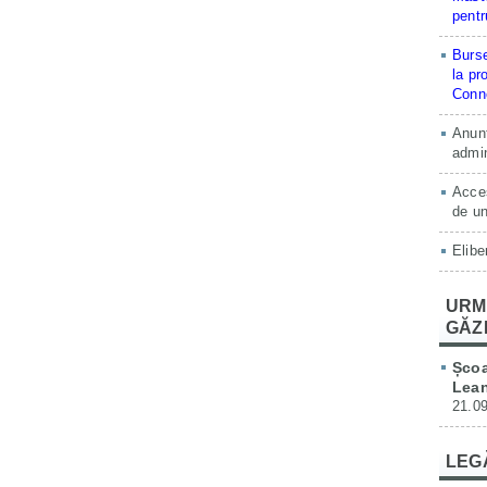
pentr
Burse
la pr
Conne
Anunț
admin
Acces
de un
Elibe
URM
GĂZ
Școa
Lean
21.09
LEG