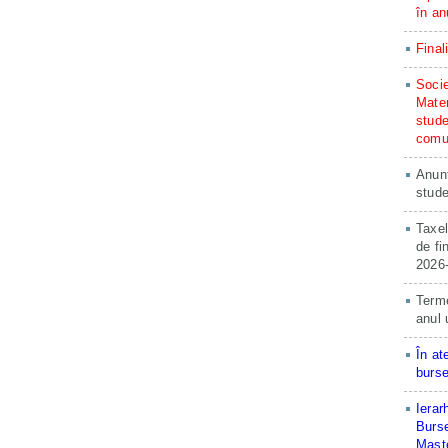
în an
Final
Socie
Matem
stude
comun
Anunț
stude
Taxel
de fi
2026
Terme
anul 
În at
burse
Ierar
Burse
Maste