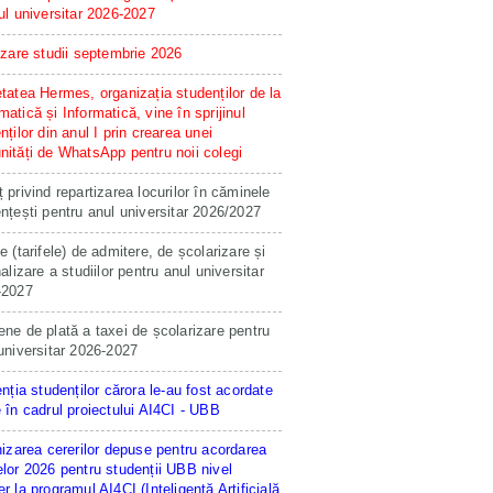
ul universitar 2026-2027
izare studii septembrie 2026
tatea Hermes, organizația studenților de la
atică și Informatică, vine în sprijinul
nților din anul I prin crearea unei
ități de WhatsApp pentru noii colegi
 privind repartizarea locurilor în căminele
nțești pentru anul universitar 2026/2027
e (tarifele) de admitere, de școlarizare și
nalizare a studiilor pentru anul universitar
-2027
ne de plată a taxei de școlarizare pentru
universitar 2026-2027
enția studenților cărora le-au fost acordate
 în cadrul proiectului AI4CI - UBB
hizarea cererilor depuse pentru acordarea
lor 2026 pentru studenții UBB nivel
r la programul AI4CI (Inteligență Artificială