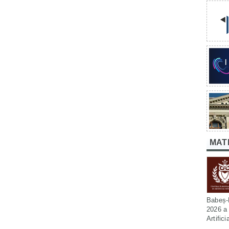
MAT
Babeș-B
2026 a 
Artific