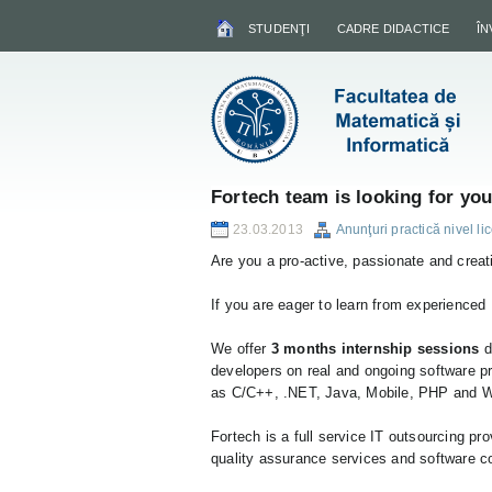
STUDENŢI
CADRE DIDACTICE
Î
Fortech team is looking for you
23.03.2013
Anunţuri practică nivel li
Are you a pro-active, passionate and creat
If you are eager to learn from experienced
We offer
3 months internship sessions
d
developers on real and ongoing software pr
as C/C++, .NET, Java, Mobile, PHP and 
Fortech is a full service IT outsourcing pr
quality assurance services and software c