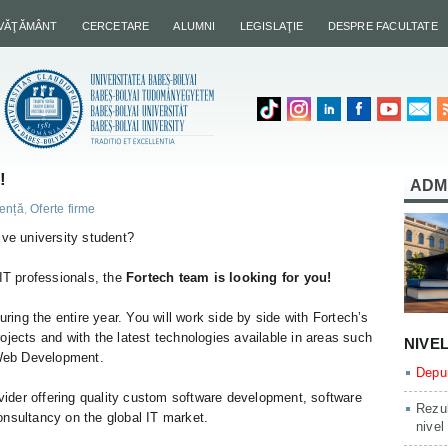
NVĂŢĂMÂNT
CERCETARE
ALUMNI
LEGISLAŢIE
DESPRE FACULTATE
!
ADM
cență
,
Oferte firme
ive university student?
 IT professionals, the
Fortech team is looking for you!
uring the entire year. You will work side by side with Fortech’s
ojects and with the latest technologies available in areas such
NIVE
Web Development.
Depun
ovider offering quality custom software development, software
Rezul
onsultancy on the global IT market.
nivel