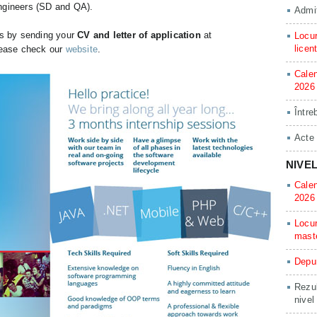
engineers (SD and QA).
Admit
ns by sending your
CV and letter of application
at
Locur
licen
lease check our
website
.
Calen
2026
Între
Acte
NIVE
Calen
2026
Locur
mast
Depun
Rezul
nivel