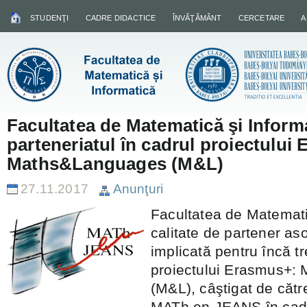
STUDENŢI
CADRE DIDACTICE
ÎNVĂŢĂMÂNT
CERCETARE
A
Facultatea de Matematică şi Inform
parteneriatul în cadrul proiectului
Maths&Languages (M&L)
27.11.2017
Anunţuri
Facultatea de Matemati
calitate de partener as
implicată pentru încă tr
proiectului Erasmus+:
(M&L), câştigat de cătr
MATh.en.JEANS în cadr