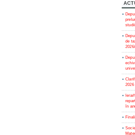
ACT
Depun
prelu
studi
Depun
de ta
2026
Depun
echiv
unive
Clari
2026
Ierar
repar
în an
Final
Socie
Matem