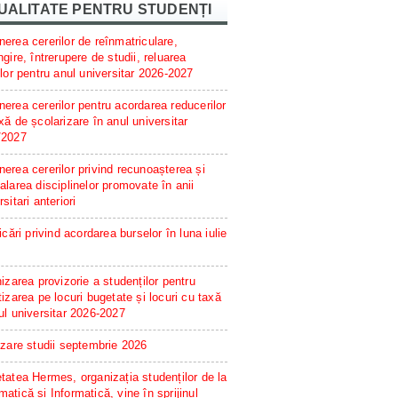
UALITATE PENTRU STUDENȚI
erea cererilor de reînmatriculare,
ngire, întrerupere de studii, reluarea
ilor pentru anul universitar 2026-2027
erea cererilor pentru acordarea reducerilor
xă de școlarizare în anul universitar
/2027
erea cererilor privind recunoașterea și
alarea disciplinelor promovate în anii
rsitari anteriori
ficări privind acordarea burselor în luna iulie
hizarea provizorie a studenților pentru
tizarea pe locuri bugetate și locuri cu taxă
ul universitar 2026-2027
izare studii septembrie 2026
tatea Hermes, organizația studenților de la
atică și Informatică, vine în sprijinul