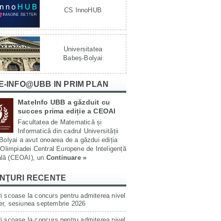
CS InnoHUB
Universitatea
Babeș-Bolyai
E-INFO@UBB IN PRIM PLAN
MateInfo UBB a găzduit cu
succes prima ediție a CEOAI
Facultatea de Matematică și
Informatică din cadrul Universității
olyai a avut onoarea de a găzdui ediția
Olimpiadei Central Europene de Inteligență
ială (CEOAI), un
Continuare »
NŢURI RECENTE
i scoase la concurs pentru admiterea nivel
er, sesiunea septembrie 2026
i scoase la concurs pentru admiterea nivel