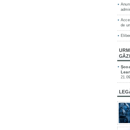
Anunț
admin
Acces
de un
Elibe
URM
GĂZ
Școa
Lean
21.09
LEG