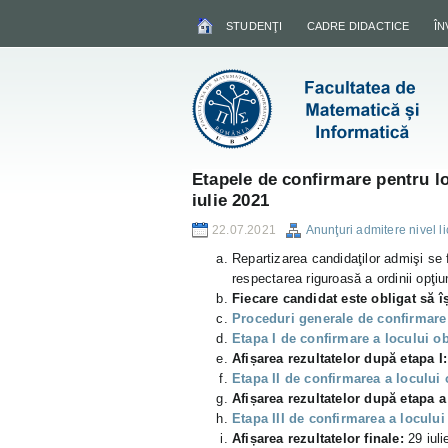
STUDENŢI
CADRE DIDACTICE
Î
Etapele de confirmare pentru lo
iulie 2021
22.07.2021
Anunţuri admitere nivel l
Repartizarea candidaţilor admişi se
respectarea riguroasă a ordinii opţiu
Fiecare candidat este obligat să î
Proceduri generale de confirmare
Etapa I de confirmare a locului ob
Afișarea rezultatelor după etapa I
Etapa II de confirmarea a locului 
Afișarea rezultatelor după etapa a 
Etapa III de confirmarea a locului
Afișarea rezultatelor finale:
29 iuli