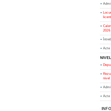
Admit
Locur
licen
Calen
2026
Între
Acte
NIVE
Depun
Rezul
nivel
Admit
Acte
INFO