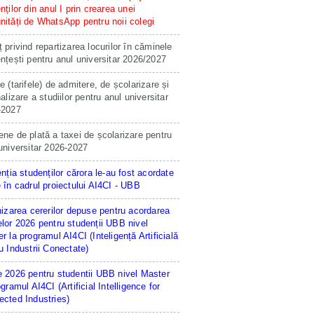
nților din anul I prin crearea unei
ități de WhatsApp pentru noii colegi
 privind repartizarea locurilor în căminele
nțești pentru anul universitar 2026/2027
e (tarifele) de admitere, de școlarizare și
nalizare a studiilor pentru anul universitar
-2027
ne de plată a taxei de școlarizare pentru
universitar 2026-2027
enția studenților cărora le-au fost acordate
 în cadrul proiectului AI4CI - UBB
hizarea cererilor depuse pentru acordarea
lor 2026 pentru studenții UBB nivel
r la programul AI4CI (Inteligență Artificială
u Industrii Conectate)
 2026 pentru studentii UBB nivel Master
ogramul AI4CI (Artificial Intelligence for
cted Industries)