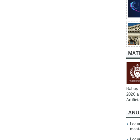
MAT
Babeș-B
2026 a 
Artific
ANU
Locur
mast
Locur