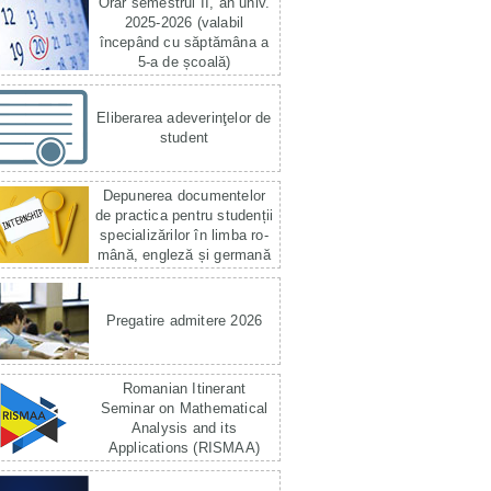
Orar semestrul II, an univ.
2025-2026 (valabil
începând cu săptămâna a
5-a de școală)
Eliberarea adeverinţelor de
student
Depunerea documentelor
de practica pentru studenții
specializărilor în limba ro­
mână, engleză și germană
Pregatire admitere 2026
Romanian Itinerant
Seminar on Mathematical
Analysis and its
Applications (RISMAA)