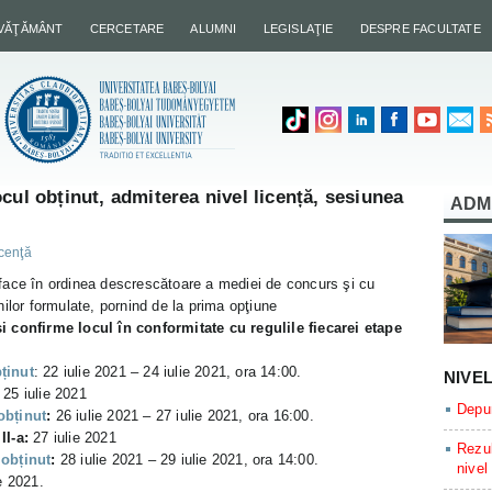
NVĂŢĂMÂNT
CERCETARE
ALUMNI
LEGISLAŢIE
DESPRE FACULTATE
cul obținut, admiterea nivel licență, sesiunea
ADM
icenţă
 face în ordinea descrescătoare a mediei de concurs şi cu
nilor formulate, pornind de la prima opţiune
și confirme locul în conformitate cu regulile fiecarei etape
ținut
: 22 iulie 2021 – 24 iulie 2021, ora 14:00.
NIVE
:
25 iulie 2021
Depun
obținut
:
26 iulie 2021 – 27 iulie 2021, ora 16:00.
II-a:
27 iulie 2021
Rezul
 obținut
:
28 iulie 2021 – 29 iulie 2021, ora 14:00.
nivel
e 2021.