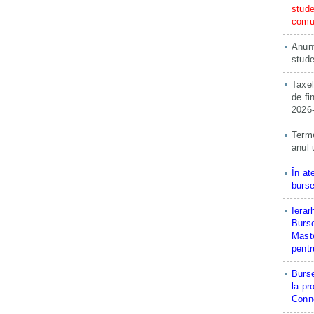
stude
comun
Anunț
stude
Taxel
de fi
2026
Terme
anul 
În at
burse
Ierar
Burse
Maste
pentr
Burse
la pr
Conne