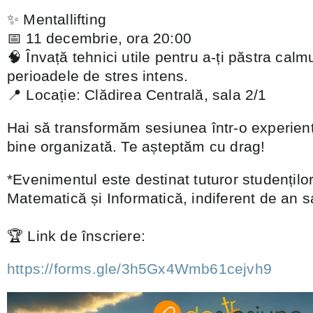
✨ Mentallifting
📅 11 decembrie, ora 20:00
🧠 Învață tehnici utile pentru a-ți păstra calm
perioadele de stres intens.
📍 Locație: Clădirea Centrală, sala 2/1
Hai să transformăm sesiunea într-o experienț
bine organizată. Te așteptăm cu drag!
*Evenimentul este destinat tuturor studențilo
Matematică și Informatică, indiferent de an s
🏆 Link de înscriere:
https://forms.gle/3h5Gx4Wmb61cejvh9