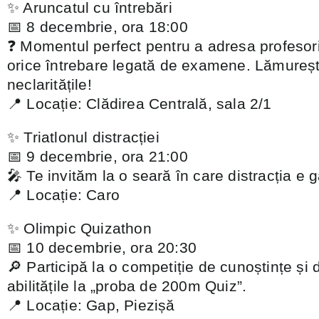
✨ Aruncatul cu întrebări
📅 8 decembrie, ora 18:00
❓ Momentul perfect pentru a adresa profesori
orice întrebare legată de examene. Lămurește
neclaritățile!
📍 Locație: Clădirea Centrală, sala 2/1
✨ Triatlonul distracției
📅 9 decembrie, ora 21:00
🎤 Te invităm la o seară în care distracția e 
📍 Locație: Caro
✨ Olimpic Quizathon
📅 10 decembrie, ora 20:30
🔎 Participă la o competiție de cunoștințe și
abilitățile la „proba de 200m Quiz”.
📍 Locație: Gap, Piezișă